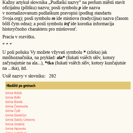
Kažny artykuł słownika „Pudlaśki nazvy” na peršum miêsti stavit
oficijalnu (pôlśku) nazvu; posli symbolu
p
ide nazva
v normalizovanum pudlaśkum pravopisi (podług standartu
Svoja.org); posli symbolu
m
ide mistiova (tradycijna) nazva (časom
bôlš čym odna); a posli symbolu
inf
ide korotka informacija
historyčnoho charakteru pro mistiovosť.
Pracia v rozvitku.
* * *
U poli pošuku Vy možete vžyvati symbolu
*
(zôrka) jak
mnôhoznačnika, na prykład:
ala*
(šukati vsiêch słôv, kotory
začynajutsie na ala...),
*tka
(šukati vsiêch słôv, kotory kunčajutsie
na ...tka), itd.
Usiê nazvy v słovniku: 282
Hlediêti po gminach
Gmina Biêlśk
Gmina Boťki
Gmina Branśk
Gmina Čeremucha
Gmina Čyžê
Gmina Dorohičyn
Gmina Dubičy Cerkovny
Gmina Grodzisk
Gmina Hajnuvka
Gmina Juchnôveć