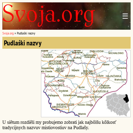
☰
Svoja.org
»
Pudlaśki nazvy
Pudlaśki nazvy
U siêtum rozdiêli my probujemo zobrati jak najbôlšu kôlkosť
tradycijnych nazvuv mistiovostiuv na Pudlašy.