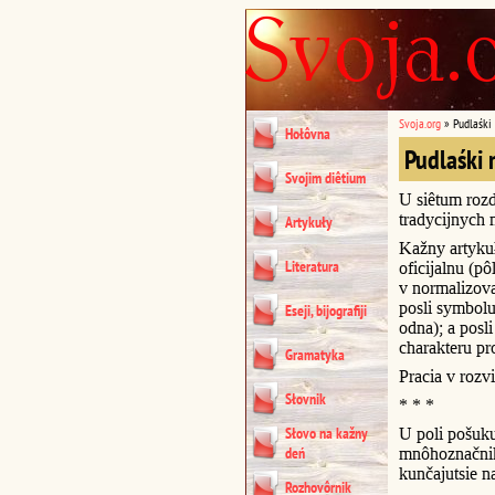
Svoja.org
»
Pudlaśki
Hołôvna
Pudlaśki 
Svojim diêtium
U siêtum rozd
tradycijnych 
Artykuły
Kažny artykuł
Literatura
oficijalnu (p
v normalizova
posli symbol
Eseji, bijografiji
odna); a posl
charakteru pr
Gramatyka
Pracia v rozvi
Słovnik
* * *
Słovo na kažny
U poli pošuk
deń
mnôhoznačnik
kunčajutsie na 
Rozhovôrnik