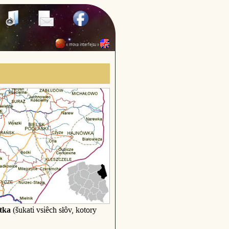
« mova interfejsu »
tka
(šukati vsiêch słôv, kotory