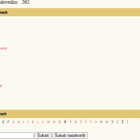
 słovniku: 282
inach
kovny
ja
erach
E
F
G
H
I
J
K
L
Ł
M
N
O
Ó
P
R
S
Ś
T
U
V
W
Y
Z
Ź
Ż