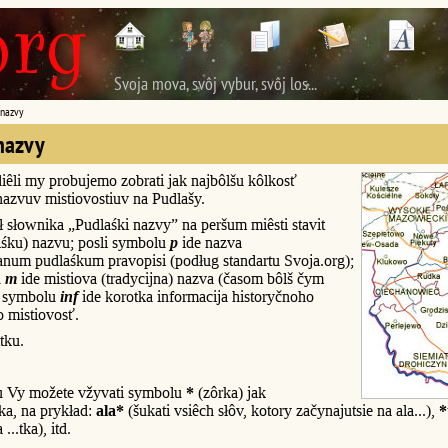
Svoja mova, svôj vybur, svôj los...
 nazvy
nazvy
iêli my probujemo zobrati jak najbôlšu kôlkosť
nazvuv mistiovostiuv na Pudlašy.
 słownika „Pudlaśki nazvy” na peršum miêsti stavit
ôlśku) nazvu; posli symbolu
p
ide nazva
num pudlaśkum pravopisi (podług standartu Svoja.org);
u
m
ide mistiova (tradycijna) nazva (časom bôlš čym
i symbolu
inf
ide korotka informacija historyčnoho
o mistiovosť.
tku.
u Vy možete vžyvati symbolu
*
(zôrka) jak
a, na prykład:
ala*
(šukati vsiêch słôv, kotory začynajutsie na ala...),
*
...tka), itd.