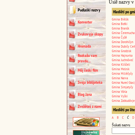
Usiê nazvy v
Pudlaśki nazvy
Hlediêti po gm
Gmina Biêlśk
Konverter
Gmina Boťki
Gmina Branśk
Gmina Čeremucha
Zvukovyje skopy
Gmina Čyžê
Gmina Dorohičyn
Hromada
Gmina Dubičy Cer
Gmina Grodzisk
Rozkažu vam
Gmina Hajnuvka
Gmina Juchnôveć
pravdu...
Gmina Kliščeli
Gmina Melnik
Môj čeśki film
Gmina Miliêčyčy
Gmina Narva
Svoja biblijoteka
Gmina Nureć-Staci
Gmina Simjatyčy
Gmina Vôrla
Blog Jana
Gmina Vyški
Gmina Zabłudôvje
Zvežêteś z nami
Hlediêti po lit
A
B
C
Ć
D
Šukati nazvu