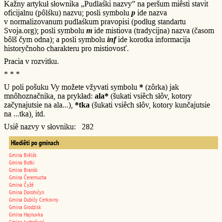
Kažny artykuł słownika „Pudlaśki nazvy” na peršum miêsti stavit
oficijalnu (pôlśku) nazvu; posli symbolu
p
ide nazva
v normalizovanum pudlaśkum pravopisi (podług standartu
Svoja.org); posli symbolu
m
ide mistiova (tradycijna) nazva (časom
bôlš čym odna); a posli symbolu
inf
ide korotka informacija
historyčnoho charakteru pro mistiovosť.
Pracia v rozvitku.
* * *
U poli pošuku Vy možete vžyvati symbolu
*
(zôrka) jak
mnôhoznačnika, na prykład:
ala*
(šukati vsiêch słôv, kotory
začynajutsie na ala...),
*tka
(šukati vsiêch słôv, kotory kunčajutsie
na ...tka), itd.
Usiê nazvy v słovniku: 282
Hlediêti po gminach
Gmina Biêlśk
Gmina Boťki
Gmina Branśk
Gmina Čeremucha
Gmina Čyžê
Gmina Dorohičyn
Gmina Dubičy Cerkovny
Gmina Grodzisk
Gmina Hajnuvka
Gmina Juchnôveć