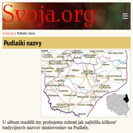
☰
Svoja.org
»
Pudlaśki nazvy
Pudlaśki nazvy
U siêtum rozdiêli my probujemo zobrati jak najbôlšu kôlkosť
tradycijnych nazvuv mistiovostiuv na Pudlašy.