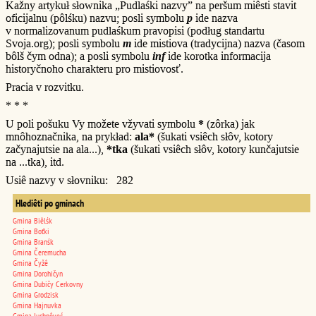
Kažny artykuł słownika „Pudlaśki nazvy” na peršum miêsti stavit
oficijalnu (pôlśku) nazvu; posli symbolu
p
ide nazva
v normalizovanum pudlaśkum pravopisi (podług standartu
Svoja.org); posli symbolu
m
ide mistiova (tradycijna) nazva (časom
bôlš čym odna); a posli symbolu
inf
ide korotka informacija
historyčnoho charakteru pro mistiovosť.
Pracia v rozvitku.
* * *
U poli pošuku Vy možete vžyvati symbolu
*
(zôrka) jak
mnôhoznačnika, na prykład:
ala*
(šukati vsiêch słôv, kotory
začynajutsie na ala...),
*tka
(šukati vsiêch słôv, kotory kunčajutsie
na ...tka), itd.
Usiê nazvy v słovniku: 282
Hlediêti po gminach
Gmina Biêlśk
Gmina Boťki
Gmina Branśk
Gmina Čeremucha
Gmina Čyžê
Gmina Dorohičyn
Gmina Dubičy Cerkovny
Gmina Grodzisk
Gmina Hajnuvka
Gmina Juchnôveć