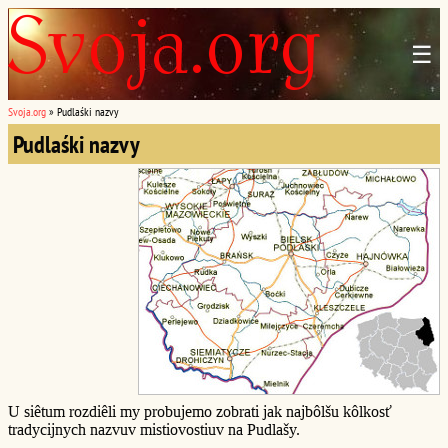
☰
Svoja.org
»
Pudlaśki nazvy
Pudlaśki nazvy
U siêtum rozdiêli my probujemo zobrati jak najbôlšu kôlkosť
tradycijnych nazvuv mistiovostiuv na Pudlašy.