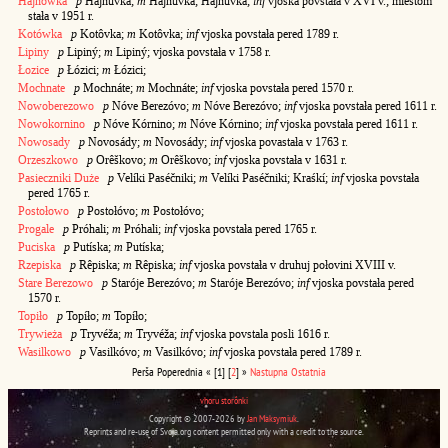
Hajnówka
p
Hájnuvka;
m
Hájnuvka; Hajnúvka;
inf
vjoska povstała v XVI v.; miêstom
stała v 1951 r.
Kotówka
p
Kotôvka;
m
Kotôvka;
inf
vjoska povstała pered 1789 r.
Lipiny
p
Lipiný;
m
Lipiný; vjoska povstała v 1758 r.
Łozice
p
Łózici;
m
Łózici;
Mochnate
p
Mochnáte;
m
Mochnáte;
inf
vjoska povstała pered 1570 r.
Nowoberezowo
p
Nóve Berezóvo;
m
Nóve Berezóvo;
inf
vjoska povstała pered 1611 r.
Nowokornino
p
Nóve Kórnino;
m
Nóve Kórnino;
inf
vjoska povstała pered 1611 r.
Nowosady
p
Novosády;
m
Novosády;
inf
vjoska povastała v 1763 r.
Orzeszkowo
p
Orêškovo;
m
Orêškovo;
inf
vjoska povstała v 1631 r.
Pasieczniki Duże
p
Velíki Paséčniki;
m
Velíki Paséčniki; Kraśkí;
inf
vjoska povstała
pered 1765 r.
Postołowo
p
Postołóvo;
m
Postołóvo;
Progale
p
Próhali;
m
Próhali;
inf
vjoska povstała pered 1765 r.
Puciska
p
Putíska;
m
Putíska;
Rzepiska
p
Rêpiska;
m
Rêpiska;
inf
vjoska povstała v druhuj połovini XVIII v.
Stare Berezowo
p
Staróje Berezóvo;
m
Staróje Berezóvo;
inf
vjoska povstała pered
1570 r.
Topiło
p
Topíło;
m
Topíło;
Trywieża
p
Tryvéža;
m
Tryvéža;
inf
vjoska povstala posli 1616 r.
Wasilkowo
p
Vasilkóvo;
m
Vasilkóvo;
inf
vjoska povstała pered 1789 r.
Perša
Poperednia
«
[1]
[
2
]
»
Nastupna
Ostatnia
vhoru storônki
Copyright © 2007-2026 by
Jan Maksymiuk
.
Reprints and re-use of Svoja.org content permitted only with a credit to the source.