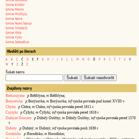
Gmina Kliščeli
Gmina Melnik
Gmina Miliêčyčy
Gmina Narva
Gmina Nureć-Stacija
Gmina Simjatyčy
Gmina Vôrla
Gmina Vyški
Gmina Zabłudôvje
Hlediêti po literach
A
B
C
Ć
D
E
F
G
H
I
J
K
L
Ł
M
N
O
Ó
P
R
S
Ś
T
U
V
W
Y
Z
Ź
Ż
Šukati nazvu
Znajdiany nazvy
Bielszczyzna
p
Biêlščyna;
m
Biêlščyna;
Borysówka
p
Borýsuvka;
m
Borýsuvka;
inf
vjoska povstała pud kuneć XVIII v.
Chytra
p
Chítra;
m
Chítra;
inf
vjoska povstała pered 1611 r.
Czyżyki
p
Čýžyki;
m
Čýžyki;
inf
vjoska povstała pered 1616 r.
Dubicze Osoczne
p
Dúbičy Osóčny;
m
Dúbičy Osóčny;
inf
vjoska povstała pered 1570
r.
Dubiny
p
Dubiný;
m
Dubiný;
inf
vjoska povstała posli 1639 r.
Grodzisko
p
Horodísko;
m
Horodísko;