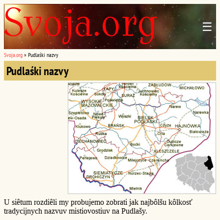
☰
Svoja.org
»
Pudlaśki nazvy
Pudlaśki nazvy
U siêtum rozdiêli my probujemo zobrati jak najbôlšu kôlkosť
tradycijnych nazvuv mistiovostiuv na Pudlašy.