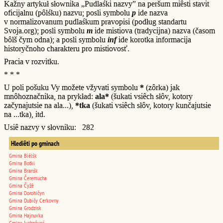
Kažny artykuł słownika „Pudlaśki nazvy” na peršum miêsti stavit
oficijalnu (pôlśku) nazvu; posli symbolu
p
ide nazva
v normalizovanum pudlaśkum pravopisi (podług standartu
Svoja.org); posli symbolu
m
ide mistiova (tradycijna) nazva (časom
bôlš čym odna); a posli symbolu
inf
ide korotka informacija
historyčnoho charakteru pro mistiovosť.
Pracia v rozvitku.
* * *
U poli pošuku Vy možete vžyvati symbolu
*
(zôrka) jak
mnôhoznačnika, na prykład:
ala*
(šukati vsiêch słôv, kotory
začynajutsie na ala...),
*tka
(šukati vsiêch słôv, kotory kunčajutsie
na ...tka), itd.
Usiê nazvy v słovniku: 282
Hlediêti po gminach
Gmina Biêlśk
Gmina Boťki
Gmina Branśk
Gmina Čeremucha
Gmina Čyžê
Gmina Dorohičyn
Gmina Dubičy Cerkovny
Gmina Grodzisk
Gmina Hajnuvka
Gmina Juchnôveć