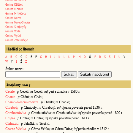
Gmina Kliščeli
Gmina Melnik
Gmina Miliêčyčy
Gmina Narva
Gmina Nureć-Stacija
Gmina Simjatyčy
Gmina Vôrla
Gmina Vyški
Gmina Zabłudôvje
Hlediêti po literach
A
B
C
Ć
D
E
F
G
H
I
J
K
L
Ł
M
N
O
Ó
P
R
S
Ś
T
U
V
W
Y
Z
Ź
Ż
Šukati nazvu
Znajdiany nazvy
Cecele
p
Cecéli;
m
Cecéli;
inf
perša zhadka v 1580 r.
Chanie
p
Cháni;
m
Cháni;
Chańki-Kościukowicze
p
Chańkí;
m
Chańkí;
Chraboły
p
Chrabołý;
m
Chrabołý;
inf
vjoska povstała pered 1536 r.
Chrabostówka
p
Chrabustôvka;
m
Chrabustôvka;
inf
vjoska povstała pered 1800 r.
Chytra
p
Chítra;
m
Chítra;
inf
vjoska povstała pered 1611 r.
Ciełuszki
p
Tełuškí;
m
Tełuškí;
Czarna Wielka
p
Čórna Velíka;
m
Córna Dúza;
inf
perša zhadka v 1512 r.