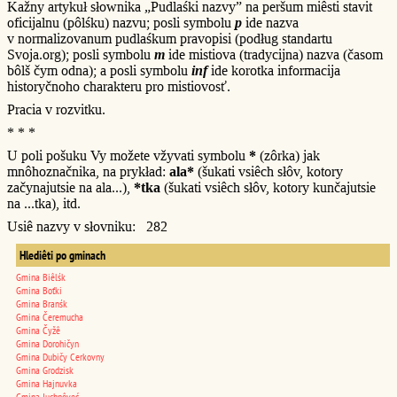
Kažny artykuł słownika „Pudlaśki nazvy” na peršum miêsti stavit
oficijalnu (pôlśku) nazvu; posli symbolu
p
ide nazva
v normalizovanum pudlaśkum pravopisi (podług standartu
Svoja.org); posli symbolu
m
ide mistiova (tradycijna) nazva (časom
bôlš čym odna); a posli symbolu
inf
ide korotka informacija
historyčnoho charakteru pro mistiovosť.
Pracia v rozvitku.
* * *
U poli pošuku Vy možete vžyvati symbolu
*
(zôrka) jak
mnôhoznačnika, na prykład:
ala*
(šukati vsiêch słôv, kotory
začynajutsie na ala...),
*tka
(šukati vsiêch słôv, kotory kunčajutsie
na ...tka), itd.
Usiê nazvy v słovniku: 282
Hlediêti po gminach
Gmina Biêlśk
Gmina Boťki
Gmina Branśk
Gmina Čeremucha
Gmina Čyžê
Gmina Dorohičyn
Gmina Dubičy Cerkovny
Gmina Grodzisk
Gmina Hajnuvka
Gmina Juchnôveć