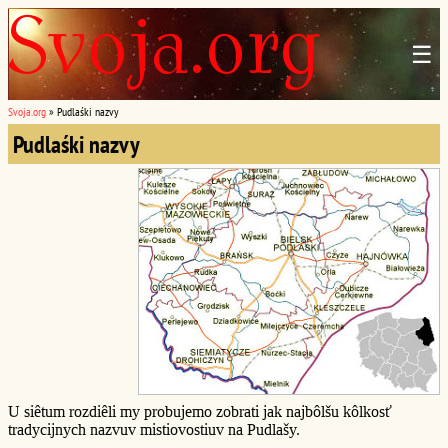
☰
Svoja.org
»
Pudlaśki nazvy
Pudlaśki nazvy
U siêtum rozdiêli my probujemo zobrati jak najbôlšu kôlkosť
tradycijnych nazvuv mistiovostiuv na Pudlašy.