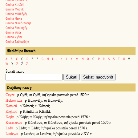
Gmina Kliščeli
Gmina Melnik
Gmina Miliêčyčy
Gmina Narva
Gmina Nureć-Stacija
Gmina Simjatyčy
Gmina Vôrla
Gmina Vyški
Gmina Zabłudôvje
Hlediêti po literach
A
B
C
Ć
D
E
F
G
H
I
J
K
L
Ł
M
N
O
Ó
P
R
S
Ś
T
U
V
W
Y
Z
Ź
Ż
Šukati nazvu
Znajdiany nazvy
Czyże
p
Čyžê;
m
Čyžê;
inf
vjoska povstała pered 1529 r.
Hukowicze
p
Hukovíčy;
m
Hukovíčy;
Kamień
p
Kámeń;
m
Kámeń;
Klejniki
p
Kléniki;
m
Kléniki;
Kojły
p
Kôjły;
m
Kôjły;
inf
vjoska povstała pered 1576 r.
Kuraszewo
p
Kúrašovo;
m
Kúrašovo;
inf
vjoska povstała pered 1570 r.
Lady
p
Lády;
m
Lády;
inf
vjoska povstała pered 1576 r.
Leniewo
p
Lenévo;
m
Lenévo;
inf
vjoska povstała v XV v.