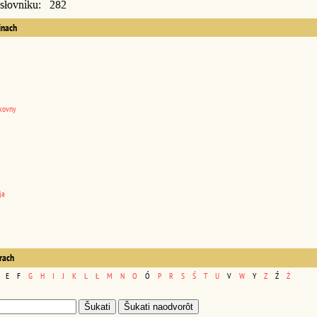
 słovniku: 282
inach
kovny
ja
erach
E
F
G
H
I
J
K
L
Ł
M
N
O
Ó
P
R
S
Ś
T
U
V
W
Y
Z
Ź
Ż