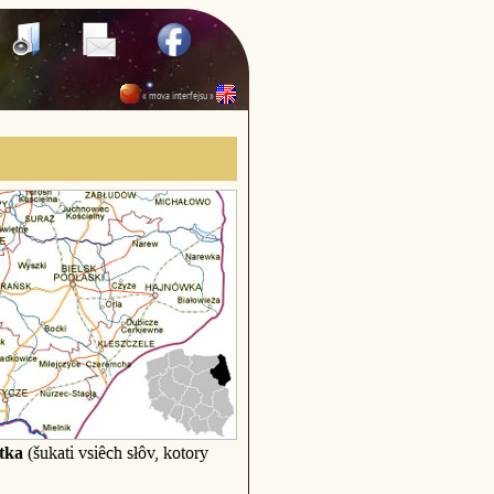
« mova interfejsu »
tka
(šukati vsiêch słôv, kotory