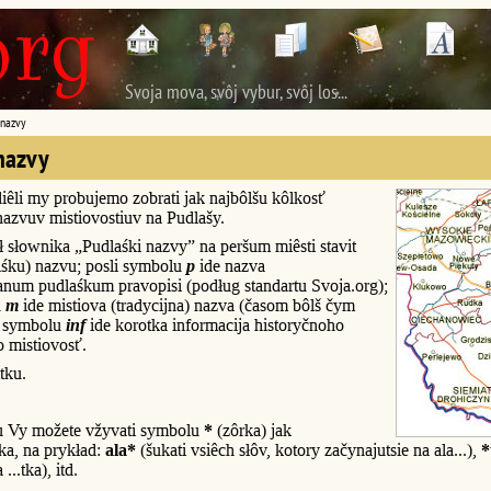
Svoja mova, svôj vybur, svôj los...
 nazvy
nazvy
iêli my probujemo zobrati jak najbôlšu kôlkosť
nazvuv mistiovostiuv na Pudlašy.
 słownika „Pudlaśki nazvy” na peršum miêsti stavit
ôlśku) nazvu; posli symbolu
p
ide nazva
num pudlaśkum pravopisi (podług standartu Svoja.org);
u
m
ide mistiova (tradycijna) nazva (časom bôlš čym
i symbolu
inf
ide korotka informacija historyčnoho
o mistiovosť.
tku.
u Vy možete vžyvati symbolu
*
(zôrka) jak
a, na prykład:
ala*
(šukati vsiêch słôv, kotory začynajutsie na ala...),
*
...tka), itd.