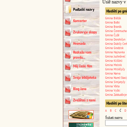
Usiê nazvy v
Pudlaśki nazvy
Hlediêti po gm
Gmina Biêlśk
Konverter
Gmina Boťki
Gmina Branśk
Gmina Čeremucha
Zvukovyje skopy
Gmina Čyžê
Gmina Dorohičyn
Hromada
Gmina Dubičy Cer
Gmina Grodzisk
Rozkažu vam
Gmina Hajnuvka
Gmina Juchnôveć
pravdu...
Gmina Kliščeli
Gmina Melnik
Môj čeśki film
Gmina Miliêčyčy
Gmina Narva
Svoja biblijoteka
Gmina Nureć-Staci
Gmina Simjatyčy
Gmina Vôrla
Blog Jana
Gmina Vyški
Gmina Zabłudôvje
Zvežêteś z nami
Hlediêti po lit
A
B
C
Ć
D
Šukati nazvu