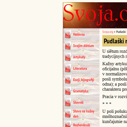
Svoja.org
»
Pudlaśki
Hołôvna
Pudlaśki 
Svojim diêtium
U siêtum rozd
tradycijnych 
Artykuły
Kažny artykuł
Literatura
oficijalnu (p
v normalizova
posli symbol
Eseji, bijografiji
odna); a posl
charakteru pr
Gramatyka
Pracia v rozvi
Słovnik
* * *
Słovo na kažny
U poli pošuk
deń
mnôhoznačnik
kunčajutsie na 
Rozhovôrnik