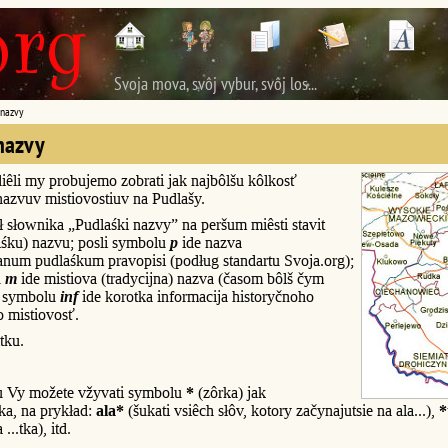
Svoja mova, svôj vybur, svôj los...
 nazvy
nazvy
iêli my probujemo zobrati jak najbôlšu kôlkosť
nazvuv mistiovostiuv na Pudlašy.
 słownika „Pudlaśki nazvy” na peršum miêsti stavit
ôlśku) nazvu; posli symbolu
p
ide nazva
num pudlaśkum pravopisi (podług standartu Svoja.org);
u
m
ide mistiova (tradycijna) nazva (časom bôlš čym
i symbolu
inf
ide korotka informacija historyčnoho
o mistiovosť.
tku.
u Vy možete vžyvati symbolu
*
(zôrka) jak
a, na prykład:
ala*
(šukati vsiêch słôv, kotory začynajutsie na ala...),
*
...tka), itd.