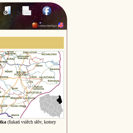
« mova interfejsu »
tka
(šukati vsiêch słôv, kotory