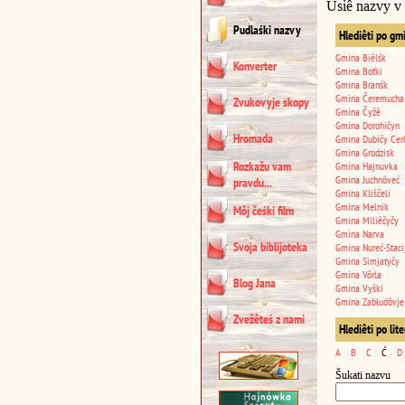
Usiê nazvy v
Pudlaśki nazvy
Hlediêti po gm
Gmina Biêlśk
Konverter
Gmina Boťki
Gmina Branśk
Gmina Čeremucha
Zvukovyje skopy
Gmina Čyžê
Gmina Dorohičyn
Hromada
Gmina Dubičy Cer
Gmina Grodzisk
Rozkažu vam
Gmina Hajnuvka
Gmina Juchnôveć
pravdu...
Gmina Kliščeli
Gmina Melnik
Môj čeśki film
Gmina Miliêčyčy
Gmina Narva
Svoja biblijoteka
Gmina Nureć-Staci
Gmina Simjatyčy
Gmina Vôrla
Blog Jana
Gmina Vyški
Gmina Zabłudôvje
Zvežêteś z nami
Hlediêti po lit
A
B
C
Ć
D
Šukati nazvu