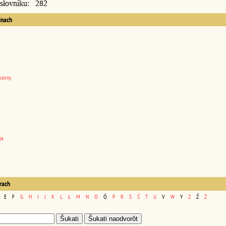
 słovniku: 282
inach
kovny
ja
erach
E
F
G
H
I
J
K
L
Ł
M
N
O
Ó
P
R
S
Ś
T
U
V
W
Y
Z
Ź
Ż