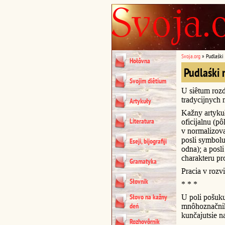
Svoja.org
»
Pudlaśki
Hołôvna
Pudlaśki 
Svojim diêtium
U siêtum rozd
tradycijnych 
Artykuły
Kažny artykuł
Literatura
oficijalnu (p
v normalizova
posli symbol
Eseji, bijografiji
odna); a posl
charakteru pr
Gramatyka
Pracia v rozvi
Słovnik
* * *
Słovo na kažny
U poli pošuk
deń
mnôhoznačnik
kunčajutsie na 
Rozhovôrnik