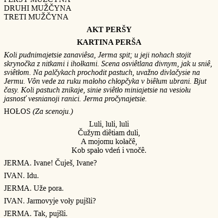
DRUHI MUŽČYNA
TRETI MUŽČYNA
AKT PERŠY
KARTINA PERŠA
Koli pudnimajetsie zanaviêsa, Jerma spit; u jeji nohach stojit
skrynočka z nitkami i ihołkami. Scena osviêtlana divnym, jak u sniê,
sviêtłom. Na palčykach prochodit pastuch, uvažno divlačysie na
Jermu. Vôn vede za ruku małoho chłopčyka v biêłum ubrani. Bjut
časy. Koli pastuch znikaje, sinie sviêtło miniajetsie na vesiołu
jasnosť vesnianoji ranici. Jerma pročynajetsie.
HOŁOS
(Za scenoju.)
Luli, luli, luli
Čužym diêtiam duli,
A mojomu kołačê,
Kob spało vdeń i vnočê.
JERMA. Ivane! Čuješ, Ivane?
IVAN. Idu.
JERMA. Uže pora.
IVAN. Jarmovyje voły pujšli?
JERMA. Tak, pujšli.