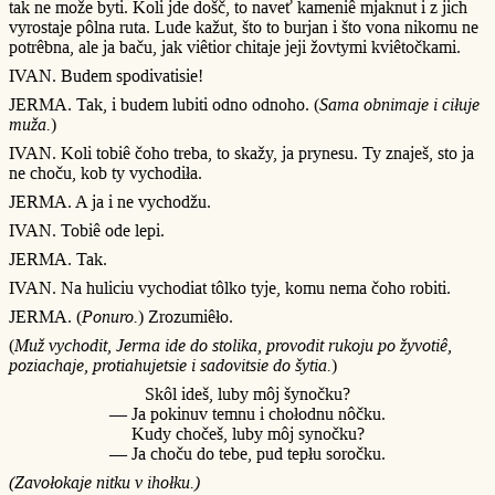
tak ne može byti. Koli jde došč, to naveť kameniê mjaknut i z jich
vyrostaje pôlna ruta. Lude kažut, što to burjan i što vona nikomu ne
potrêbna, ale ja baču, jak viêtior chitaje jeji žovtymi kviêtočkami.
IVAN. Budem spodivatisie!
JERMA. Tak, i budem lubiti odno odnoho. (
Sama obnimaje i ciłuje
muža.
)
IVAN. Koli tobiê čoho treba, to skažy, ja prynesu. Ty znaješ, sto ja
ne choču, kob ty vychodiła.
JERMA. A ja i ne vychodžu.
IVAN. Tobiê ode lepi.
JERMA. Tak.
IVAN. Na huliciu vychodiat tôlko tyje, komu nema čoho robiti.
JERMA. (
Ponuro.
) Zrozumiêło.
(
Muž vychodit, Jerma ide do stolika, provodit rukoju po žyvotiê,
poziachaje, protiahujetsie i sadovitsie do šytia.
)
Skôl ideš, luby môj šynočku?
— Ja pokinuv temnu i chołodnu nôčku.
Kudy chočeš, luby môj synočku?
— Ja choču do tebe, pud tepłu soročku.
(Zavołokaje nitku v ihołku.)