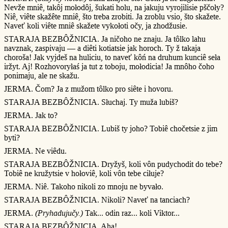
Nevže mniê, takôj mołodôj, šukati holu, na jakuju vyrojilisie pščoły?
Niê, viête skažête mniê, što treba zrobiti. Ja zroblu vsio, što skažete.
Naveť koli viête mniê skažete vykołoti očy, ja zhodžusie.
STARAJA BEZBÔŽNICIA. Ja ničoho ne znaju. Ja tôlko lahu
navznak, zaspivaju — a diêti kotiatsie jak horoch. Ty ž takaja
choroša! Jak vyjdeš na huliciu, to naveť kôń na druhum kunciê seła
iržyt. Aj! Rozhovoryłaś ja tut z toboju, mołodicia! Ja mnôho čoho
ponimaju, ale ne skažu.
JERMA. Čom? Ja z mužom tôlko pro siête i hovoru.
STARAJA BEZBÔŽNICIA. Słuchaj. Ty muža lubiš?
JERMA. Jak to?
STARAJA BEZBÔŽNICIA. Lubiš ty joho? Tobiê chočetsie z jim
byti?
JERMA. Ne viêdu.
STARAJA BEZBÔŽNICIA. Dryžyš, koli vôn pudychodit do tebe?
Tobiê ne kružytsie v hołoviê, koli vôn tebe ciłuje?
JERMA. Niê. Takoho nikoli zo mnoju ne byvało.
STARAJA BEZBÔŽNICIA. Nikoli? Naveť na tanciach?
JERMA.
(Pryhadujučy.)
Tak... odin raz... koli Viktor...
STARAJA BEZBÔŽNICIA. Aha!