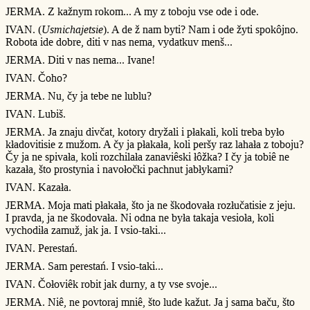
JERMA. Z kažnym rokom... A my z toboju vse ode i ode.
IVAN. (
Usmichajetsie
). A de ž nam byti? Nam i ode žyti spokôjno.
Robota ide dobre, diti v nas nema, vydatkuv menš...
JERMA. Diti v nas nema... Ivane!
IVAN. Čoho?
JERMA. Nu, čy ja tebe ne lublu?
IVAN. Lubiš.
JERMA. Ja znaju divčat, kotory dryžali i płakali, koli treba było
kładovitisie z mužom. A čy ja płakała, koli peršy raz lahała z toboju?
Čy ja ne spivała, koli rozchilała zanaviêski łôžka? I čy ja tobiê ne
kazała, što prostynia i navołočki pachnut jabłykami?
IVAN. Kazała.
JERMA. Moja mati płakała, što ja ne škodovała rozłučatisie z jeju.
I pravda, ja ne škodovała. Ni odna ne była takaja vesioła, koli
vychodiła zamuž, jak ja. I vsio-taki...
IVAN. Perestań.
JERMA. Sam perestań. I vsio-taki...
IVAN. Čołoviêk robit jak durny, a ty vse svoje...
JERMA. Niê, ne povtoraj mniê, što lude kažut. Ja j sama baču, što