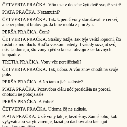
ČETVERTA PRAČKA. Vôn uziav do sebe žyti dviê svojiê sestrê.
PJATA PRAČKA. Nezamužni?
ČETVERTA PRAČKA. Tak. Uperuč vony storožovali v cerkvi,
a teper pilnujut bratovuju. Ja b ne mohła z jimi žyti.
PERŠA PRAČKA. Čom?
ČETVERTA PRAČKA. Strašny takije. Jak tyje veliki łopuchi, što
rostut na mohiłach. Buďto voskom naterty. I vsiudy sovajut svôj
nôs. Ja dumaju, što vony i jiêdło krasiat olivoju z cerkovnych
łampaduv.
TRETIA PRAČKA. Vony vže perejiêchali?
ČETVERTA PRAČKA. Tak, učora. A vôn znov chodit na svoje
pole.
PERŠA PRAČKA. A što tam u jich stałosie?
PJATA PRAČKA. Pozavčora ciêłu nôč prosidiêła na porozi,
chołodu ne pobojałasie.
PERŠA PRAČKA. A čoho?
ČETVERTA PRAČKA. Udoma jôj ne siditsie.
PJATA PRAČKA. Usiê vony takije, bezdiêtny. Zamiś toho, kob
vyšyvati abo varyti varenije, łaziat po dachovi abo biêhajut
bosiakom po rêčci.