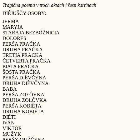
Tragična poema v troch aktach i šesti kartinach
DIÊJUŠČY OSOBY:
JERMA
MARYJA
STARAJA BEZBÔŽNICIA
DOLORES
PERŠA PRAČKA
DRUHA PRAČKA
TRETIA PRACKA
ČETVERTA PRAČKA
PJATA PRAČKA
ŠOSTA PRAČKA
PERŠA DIÊVČYNA
DRUHA DIÊVČYNA
BABA
PERŠA ZOŁÔVKA
DRUHA ZOŁÔVKA
PERŠA KOBIÊTA
DRUHA KOBIÊTA
DIÊTI
IVAN
VIKTOR
MUŽYK
PERŠY MUŽČYNA