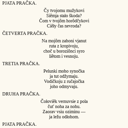
PJATA PRAČKA.
Čy tvojomu mužykovi
Siêmja stało škoda?
Čom v tvojôm horôdčykovi
Ciêły čas nevroda?
ČETVERTA PRAČKA.
Na mojôm zahoni vjanut
ruta z kropivoju,
choč u boroziônci syro
liêtom i vesnoju.
TRETIA PRAČKA.
Pelunki moho synočka
ja tut odžymaju.
Vodičkoju z ručajočka
joho odmyvaju.
DRUHA PRAČKA.
Čołoviêk vernuvsie z pola
čuť noha za nohu.
Zaorav vsiu oziminu —
ja ležu odłohom.
PJATA PRAČKA.