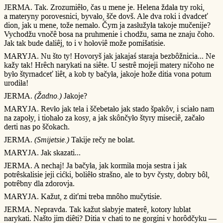
JERMA. Tak. Zrozumiêło, čas u mene je. Helena ždała try roki,
a materyny porovesnici, byvało, šče dovš. Ale dva roki i dvadceť
dion, jak u mene, tože nemało. Čym ja zasłužyła takoje mučenije?
Vychodžu vnočê bosa na pruhmenie i chodžu, sama ne znaju čoho.
Jak tak bude daliêj, to i v hołoviê može pomišatisie.
MARYJA. Nu što ty! Hovoryš jak jakajaś staraja bezbôžnicia... Ne
kažy tak! Hrêch narykati na siête. U sestrê mojeji matery ničoho ne
było štyrnadceť liêt, a kob ty bačyła, jakoje hože ditia vona potum
urodiła!
JERMA.
(Žadno.)
Jakoje?
MARYJA. Revło jak tela i ščebetało jak stado špakôv, i sciało nam
na zapoły, i tiohało za kosy, a jak skônčyło štyry miseciê, začało
derti nas po ščokach.
JERMA.
(Smijetsie.)
Takije rečy ne bolat.
MARYJA. Jak skazati...
JERMA. A nechaj! Ja bačyła, jak kormiła moja sestra i jak
potrêskalisie jeji cićki, boliêło strašno, ale to byv čysty, dobry bôl,
potrêbny dla zdorovja.
MARYJA. Kažut, z diťmi treba mnôho mučytisie.
JERMA. Nepravda. Tak kažut słabyje materê, kotory lublat
narykati. Našto jim diêti? Ditia v chati to ne gorgini v horôdčyku —