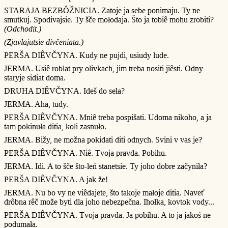
STARAJA BEZBÔŽNICIA. Zatoje ja sebe ponimaju. Ty ne
smutkuj. Spodivajsie. Ty šče mołodaja. Što ja tobiê mohu zrobiti?
(Odchodit.)
(Zjavlajutsie divčeniata.)
PERŠA DIÊVČYNA. Kudy ne pujdi, usiudy lude.
JERMA. Usiê roblat pry olivkach, jim treba nositi jiêsti. Odny
staryje sidiat doma.
DRUHA DIÊVČYNA. Ideš do seła?
JERMA. Aha, tudy.
PERŠA DIÊVČYNA. Mniê treba pospišati. Udoma nikoho, a ja
tam pokinuła ditia, koli zasnuło.
JERMA. Bižy, ne možna pokidati diti odnych. Svini v vas je?
PERŠA DIÊVČYNA. Niê. Tvoja pravda. Pobihu.
JERMA. Idi. A to šče što-leń stanetsie. Ty joho dobre začyniła?
PERŠA DIÊVČYNA. A jak že!
JERMA. Nu bo vy ne viêdajete, što takoje małoje ditia. Naveť
drôbna rêč može byti dla joho nebezpečna. Ihołka, kovtok vody...
PERŠA DIÊVČYNA. Tvoja pravda. Ja pobihu. A to ja jakoś ne
podumała.