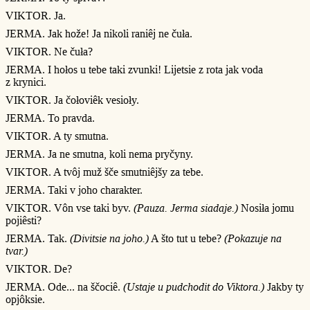
VIKTOR. Ja.
JERMA. Jak hože! Ja nikoli raniêj ne čuła.
VIKTOR. Ne čuła?
JERMA. I hołos u tebe taki zvunki! Lijetsie z rota jak voda
z krynici.
VIKTOR. Ja čołoviêk vesioły.
JERMA. To pravda.
VIKTOR. A ty smutna.
JERMA. Ja ne smutna, koli nema pryčyny.
VIKTOR. A tvôj muž šče smutniêjšy za tebe.
JERMA. Taki v joho charakter.
VIKTOR. Vôn vse taki byv.
(Pauza. Jerma siadaje.)
Nosiła jomu
pojiêsti?
JERMA. Tak.
(Divitsie na joho.)
A što tut u tebe?
(Pokazuje na
tvar.)
VIKTOR. De?
JERMA. Ode... na ščociê.
(Ustaje u pudchodit do Viktora.)
Jakby ty
opjôksie.