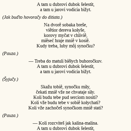
A tam u dubrovi dubok šelestit,
a tam u jarovi vodicia bižyt.
(Jak buďto hovoračy do ditiata.)
Na dvorê sobaka breše,
viêtior dereva kołyše,
korovy myčat v chliviê,
miêseć hraje mniê v kosiê.
Kudy treba, luby môj synočku?
(Pauza.)
— Treba do matuli biêłych buhoročkuv.
A tam u dubrovi dubok šelestit,
a tam u jarovi vodicia bižyt.
(Šyjučy.)
Skažu tobiê, synočku miły,
čekati mniê vže ne chvataje siły.
Koli budu tebe pud serciom nositi?
Koli vže budu tebe v sobiê kołychati?
Koli vže zachočeš synočkom mniê stati?
(Pauza.)
— Koli rozcviteš jak kalina-malina.
A tam u dubrovi dubok šelestit,