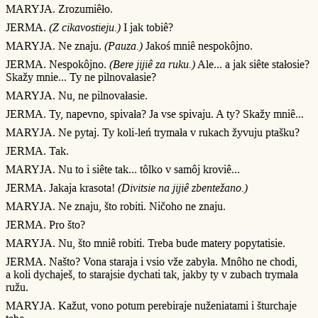
MARYJA. Zrozumiêło.
JERMA.
(Z cikavostieju.)
I jak tobiê?
MARYJA. Ne znaju.
(Pauza.)
Jakoś mniê nespokôjno.
JERMA. Nespokôjno.
(Bere jijiê za ruku.)
Ale... a jak siête stałosie?
Skažy mnie... Ty ne pilnovałasie?
MARYJA. Nu, ne pilnovałasie.
JERMA. Ty, napevno, spivała? Ja vse spivaju. A ty? Skažy mniê...
MARYJA. Ne pytaj. Ty koli-leń trymała v rukach žyvuju ptašku?
JERMA. Tak.
MARYJA. Nu to i siête tak... tôlko v samôj kroviê...
JERMA. Jakaja krasota!
(Divitsie na jijiê zbentežano.)
MARYJA. Ne znaju, što robiti. Ničoho ne znaju.
JERMA. Pro što?
MARYJA. Nu, što mniê robiti. Treba bude matery popytatisie.
JERMA. Našto? Vona staraja i vsio vže zabyła. Mnôho ne chodi,
a koli dychaješ, to starajsie dychati tak, jakby ty v zubach trymała
ružu.
MARYJA. Kažut, vono potum perebiraje nuženiatami i šturchaje