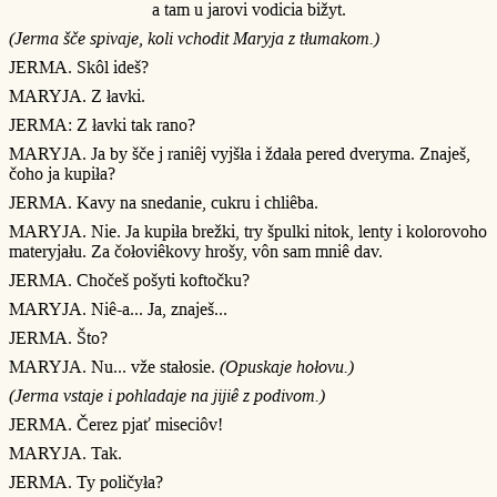
a tam u jarovi vodicia bižyt.
(Jerma šče spivaje, koli vchodit Maryja z tłumakom.)
JERMA. Skôl ideš?
MARYJA. Z łavki.
JERMA: Z łavki tak rano?
MARYJA. Ja by šče j raniêj vyjšła i ždała pered dveryma. Znaješ,
čoho ja kupiła?
JERMA. Kavy na snedanie, cukru i chliêba.
MARYJA. Nie. Ja kupiła brežki, try špulki nitok, lenty i kolorovoho
materyjału. Za čołoviêkovy hrošy, vôn sam mniê dav.
JERMA. Chočeš pošyti koftočku?
MARYJA. Niê-a... Ja, znaješ...
JERMA. Što?
MARYJA. Nu... vže stałosie.
(Opuskaje hołovu.)
(Jerma vstaje i pohladaje na jijiê z podivom.)
JERMA. Čerez pjať miseciôv!
MARYJA. Tak.
JERMA. Ty poličyła?