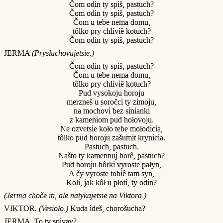
Čom odin ty spiš, pastuch?
Čom odin ty spiš, pastuch?
Čom u tebe nema domu,
tôlko pry chliviê kotuch?
Čom odin ty spiš, pastuch?
JERMA
(Prysłuchovujetsie.)
Čom odin ty spiš, pastuch?
Čom u tebe nema domu,
tôlko pry chliviê kotuch?
Pud vysokoju horoju
merzneš u soročci ty zimoju,
na mochovi bez sinianki
z kameniom pud hołovoju.
Ne ozvetsie koło tebe mołodicia,
tôlko pud horoju zašumit krynicia.
Pastuch, pastuch.
Našto ty kamennuj horê, pastuch?
Pud horoju hôrki vyroste pałyn,
A čy vyroste tobiê tam syn,
Koli, jak kôł u płoti, ty odin?
(Jerma choče iti, ale natykajetsie na Viktora.)
VIKTOR.
(Vesioło.)
Kuda ideš, chorošucha?
JERMA. To ty spivav?