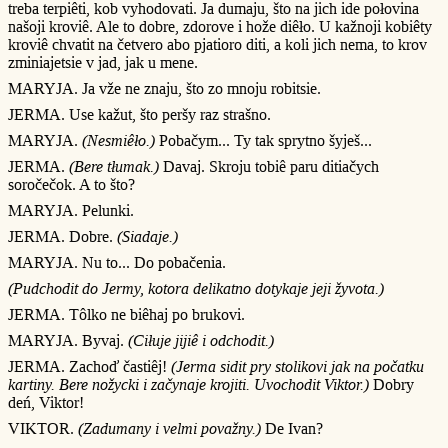
treba terpiêti, kob vyhodovati. Ja dumaju, što na jich ide połovina
našoji kroviê. Ale to dobre, zdorove i hože diêło. U kažnoji kobiêty
kroviê chvatit na četvero abo pjatioro diti, a koli jich nema, to krov
zminiajetsie v jad, jak u mene.
MARYJA. Ja vže ne znaju, što zo mnoju robitsie.
JERMA. Use kažut, što peršy raz strašno.
MARYJA.
(Nesmiêło.)
Pobačym... Ty tak sprytno šyješ...
JERMA.
(Bere tłumak.)
Davaj. Skroju tobiê paru ditiačych
soročečok. A to što?
MARYJA. Pelunki.
JERMA. Dobre.
(Siadaje.)
MARYJA. Nu to... Do pobačenia.
(Pudchodit do Jermy, kotora delikatno dotykaje jeji žyvota.)
JERMA. Tôlko ne biêhaj po brukovi.
MARYJA. Byvaj.
(Ciłuje jijiê i odchodit.)
JERMA. Zachoď častiêj!
(Jerma sidit pry stolikovi jak na počatku
kartiny. Bere nožycki i začynaje krojiti. Uvochodit Viktor.)
Dobry
deń, Viktor!
VIKTOR.
(Zadumany i velmi považny.)
De Ivan?