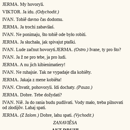
JERMA. My hovoryli.
VIKTOR. Ja idu.
(Odychodit.)
IVAN. Tobiê davno čas dodomu.
JERMA. Ja trochi zabaviłaś.
IVAN. Ne ponimaju, što tobiê ode było robiti.
JERMA. Ja słuchała, jak spivajut ptaški.
IVAN. Lude začnut hovoryti.JERMA.
(Ostro.)
Ivane, ty pro što?
IVAN. Ja ž ne pro tebe, ja pro ludi.
JERMA. A nu jich kibienimatiery!
IVAN. Ne ruhajsie. Tak ne vypadaje dla kobiêty.
JERMA. Jakaja z mene kobiêta!
IVAN. Chvatit, pohovoryli. Idi dochaty.
(Pauza.)
JERMA. Dobre. Tebe dožydati?
IVAN. Niê. Ja do rania budu pudlivati. Vody mało, treba pilnovati
od złodijôv. Lahaj spati.
JERMA.
(Z žalom.)
Dobre, lahu spati.
(Vychodit.)
ZANAVIÊSA