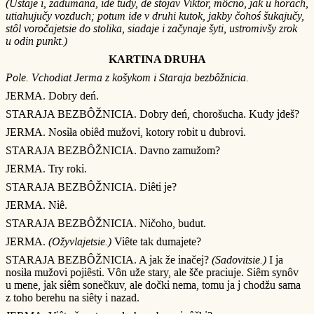
(Ustaje i, zadumana, ide tudy, de stojav Viktor, môcno, jak u horach,
utiahujučy vozduch; potum ide v druhi kutok, jakby čohoś šukajučy,
stôl voročajetsie do stolika, siadaje i začynaje šyti, ustromivšy zrok
u odin punkt.)
KARTINA DRUHA
Pole. Vchodiat Jerma z košykom i Staraja bezbôžnicia.
JERMA. Dobry deń.
STARAJA BEZBÔŽNICIA. Dobry deń, chorošucha. Kudy jdeš?
JERMA. Nosiła obiêd mužovi, kotory robit u dubrovi.
STARAJA BEZBÔŽNICIA. Davno zamužom?
JERMA. Try roki.
STARAJA BEZBÔŽNICIA. Diêti je?
JERMA. Niê.
STARAJA BEZBÔŽNICIA. Ničoho, budut.
JERMA.
(Ožyvlajetsie.)
Viête tak dumajete?
STARAJA BEZBÔŽNICIA. A jak že inačej?
(Sadovitsie.)
I ja
nosiła mužovi pojiêsti. Vôn uže stary, ale šče praciuje. Siêm synôv
u mene, jak siêm sonečkuv, ale dočki nema, tomu ja j chodžu sama
z toho berehu na siêty i nazad.