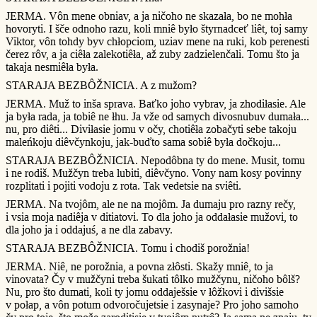
JERMA. Vôn mene obniav, a ja ničoho ne skazała, bo ne mohła
hovoryti. I šče odnoho razu, koli mniê było štyrnadceť liêt, toj samy
Viktor, vôn tohdy byv chłopciom, uziav mene na ruki, kob perenesti
čerez rôv, a ja ciêła zalekotiêła, až zuby zadzielenčali. Tomu što ja
takaja nesmiêła była.
STARAJA BEZBÔŽNICIA. A z mužom?
JERMA. Muž to inša sprava. Baťko joho vybrav, ja zhodiłasie. Ale
ja była rada, ja tobiê ne łhu. Ja vže od samych divosnubuv dumała...
nu, pro diêti... Diviłasie jomu v očy, chotiêła zobačyti sebe takoju
maleńkoju diêvčynkoju, jak-buďto sama sobiê była dočkoju...
STARAJA BEZBÔŽNICIA. Nepodôbna ty do mene. Musit, tomu
i ne rodiš. Mužčyn treba lubiti, diêvčyno. Vony nam kosy povinny
rozplitati i pojiti vodoju z rota. Tak vedetsie na sviêti.
JERMA. Na tvojôm, ale ne na mojôm. Ja dumaju pro razny rečy,
i vsia moja nadiêja v ditiatovi. To dla joho ja oddałasie mužovi, to
dla joho ja i oddajuś, a ne dla zabavy.
STARAJA BEZBÔŽNICIA. Tomu i chodiš porožnia!
JERMA. Niê, ne porožnia, a povna złôsti. Skažy mniê, to ja
vinovata? Čy v mužčyni treba šukati tôlko mužčynu, ničoho bôlš?
Nu, pro što dumati, koli ty jomu oddaješsie v łôžkovi i divišsie
v połap, a vôn potum odvoročujetsie i zasynaje? Pro joho samoho