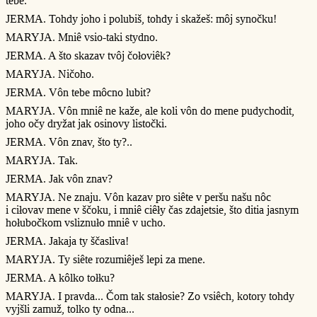
tebe.
JERMA. Tohdy joho i polubiš, tohdy i skažeš: môj synočku!
MARYJA. Mniê vsio-taki stydno.
JERMA. A što skazav tvôj čołoviêk?
MARYJA. Ničoho.
JERMA. Vôn tebe môcno lubit?
MARYJA. Vôn mniê ne kaže, ale koli vôn do mene pudychodit,
joho očy dryžat jak osinovy listočki.
JERMA. Vôn znav, što ty?..
MARYJA. Tak.
JERMA. Jak vôn znav?
MARYJA. Ne znaju. Vôn kazav pro siête v peršu našu nôc
i ciłovav mene v ščoku, i mniê ciêły čas zdajetsie, što ditia jasnym
hołubočkom vsliznuło mniê v ucho.
JERMA. Jakaja ty ščasliva!
MARYJA. Ty siête rozumiêješ lepi za mene.
JERMA. A kôlko tołku?
MARYJA. I pravda... Čom tak stałosie? Zo vsiêch, kotory tohdy
vyjšli zamuž, tolko ty odna...