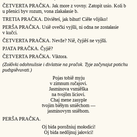
ČETVERTA PRAČKA. Jak more z vovny. Zatopit usio. Koli b
u pšenici byv rozum, vona zlakałasie b.
TRETIA PRAČKA. Diviêteś, jak bihut! Ciêłe vôjśko!
PERŠA PRAČKA. Usiê ovečki vyjšli, ni odna ne zostałasie
v kučci.
ČETVERTA PRAČKA. Nevže? Niê, čyjiêś ne vyjšli.
PJATA PRAČKA. Čyjiê?
ČETVERTA PRAČKA. Viktora.
(Zołôvki odohnulisie i divlatsie na pračok. Tyje začynajut potichu
pudspiêvuvati.)
Pojas tobiê myju
v zimnum ručajovi.
Jasminova vsmiêška
na tvojôm liciovi.
Chaj mene zasyple
tvojim biêłym smiêchom —
jasminovym sniêhom.
PERŠA PRAČKA.
Oj bida porožniuj mołodici!
Oj bida nedôjnuj jałovici!