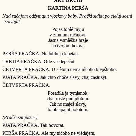
AKT DRUHI
KARTINA PERŠA
Nad ručajom odžymajut vjoskovy baby. Prački sidiat po ciełuj sceni
i spivajut:
Pojas tobiê myju
v zimnum ručajovi.
Jasna vsmiêška hraje
na tvojôm liciovi.
PERŠA PRAČKA. Ne lublu ja lepetati.
TRETIA PRAČKA. Ode vse lepečut.
ČETVERTA PRAČKA. U siêtum nema ničoho kiepśkoho.
PJATA PRAČKA. Jak chto choče słavy, chaj zasłužyt.
ČETVERTA PRAČKA.
Posadiła ja tymjanok,
chaj roste pud płotom.
Jak ne maješ słavy,
to oblapajut bołotom.
(Prački smijutsie.)
PJATA PRAČKA. Tak hovorat.
PERŠA PRAČKA. Ale my ničoho ne viêdajem.