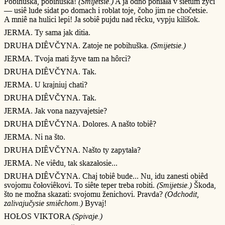
Pobihuška, pobihuška!
(Smijetsie.)
A ja odno poniała v siêtum žyci
— usiê lude sidat po domach i roblat toje, čoho jim ne chočetsie.
A mniê na hulici lepi! Ja sobiê pujdu nad rêcku, vypju kilišok.
JERMA. Ty sama jak ditia.
DRUHA DIÊVČYNA. Zatoje ne pobihuška.
(Smijetsie.)
JERMA. Tvoja mati žyve tam na hôrci?
DRUHA DIÊVČYNA. Tak.
JERMA. U krajniuj chati?
DRUHA DIÊVČYNA. Tak.
JERMA. Jak vona nazyvajetsie?
DRUHA DIÊVČYNA. Dolores. A našto tobiê?
JERMA. Ni na što.
DRUHA DIÊVČYNA. Našto ty zapytała?
JERMA. Ne viêdu, tak skazałosie...
DRUHA DIÊVČYNA. Chaj tobiê bude... Nu, idu zanesti obiêd
svojomu čołoviêkovi. To siête teper treba robiti.
(Smijetsie.)
Škoda,
što ne možna skazati: svojomu ženichovi. Pravda?
(Odchodit,
zalivajučysie smiêchom.)
Byvaj!
HOŁOS VIKTORA
(Spivaje.)