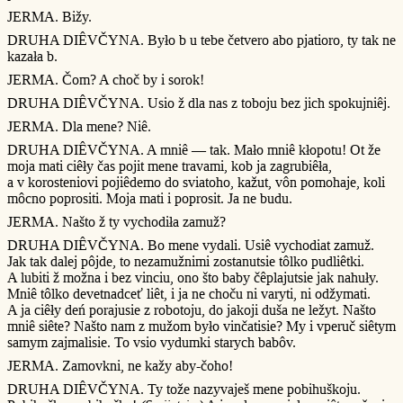
JERMA. Bižy.
DRUHA DIÊVČYNA. Było b u tebe četvero abo pjatioro, ty tak ne
kazała b.
JERMA. Čom? A choč by i sorok!
DRUHA DIÊVČYNA. Usio ž dla nas z toboju bez jich spokujniêj.
JERMA. Dla mene? Niê.
DRUHA DIÊVČYNA. A mniê — tak. Mało mniê kłopotu! Ot že
moja mati ciêły čas pojit mene travami, kob ja zagrubiêła,
a v korosteniovi pojiêdemo do sviatoho, kažut, vôn pomohaje, koli
môcno poprositi. Moja mati i poprosit. Ja ne budu.
JERMA. Našto ž ty vychodiła zamuž?
DRUHA DIÊVČYNA. Bo mene vydali. Usiê vychodiat zamuž.
Jak tak dalej pôjde, to nezamužnimi zostanutsie tôlko pudliêtki.
A lubiti ž možna i bez vinciu, ono što baby čêplajutsie jak nahuły.
Mniê tôlko devetnadceť liêt, i ja ne choču ni varyti, ni odžymati.
A ja ciêły deń porajusie z robotoju, do jakoji duša ne ležyt. Našto
mniê siête? Našto nam z mužom było vinčatisie? My i vperuč siêtym
samym zajmalisie. To vsio vydumki starych babôv.
JERMA. Zamovkni, ne kažy aby-čoho!
DRUHA DIÊVČYNA. Ty tože nazyvaješ mene pobihuškoju.