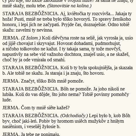
čy pro toje, što može zaroditisie v tvojôm nutrê? Ja sama ne znaju, ty
mniê skažy, molu tebe.
(Stanovitsie na kolina.)
STARAJA BEZBÔŽNICIA. Aj, kviêtočka ty rozcvivša... Jakaja ty
hoža! Pusti, mniê ne treba było tôlko hovoryti. To spravy ženśkoho
honoru, i lepi jich ne začypati. Pryjde čas, doznaješsie. Odno tobiê
skažu: zavelmi ty nevinna.
JERMA.
(Z žalom.)
Koli diêvčyna roste na seliê, jak vyrosła ja, usio
od jijiê chovajut i skryvajut. Hovorat dohadami, pudmorhujut,
a ničoho tołkovoho ne kažut. I ty takaja sama, ty tože movčyš,
napustivšy na sebe vid važnoho dochtora, znaješ usio, a ne skažeš,
choč by ja ode vmirała od smahi.
STARAJA BEZBÔŽNICIA. Koli b ty była spokujniêjša, ja skazała
b. Ale tobiê ne skažu. Ja staraja i ja znaju, što hovoru.
JERMA. Značyt, tôlko Bôh mniê pomože.
STARAJA BEZBÔŽNICIA. Bôh ne pomože. Ja joho nikoli ne
lubiła. Koli do vas dôjde, što joho nema? Tobiê povinny pomohčy
lude.
JERMA. Čom ty mniê siête kažeš?
STARAJA BEZBÔŽNICIA.
(Odchodiačy.)
Lepi było b, kob Bôh
byv, choč jaki-leń. Pobiv by hromom usiêch mužykôv z hniłym
nasiêniom, i veseliêj žyłosie b.
JERMA. Ja tebe ne ponimaju.