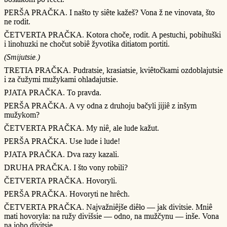
PERŠA PRAČKA. I našto ty siête kažeš? Vona ž ne vinovata, što
ne rodit.
ČETVERTA PRAČKA. Kotora choče, rodit. A pestuchi, pobihuški
i linohuzki ne chočut sobiê žyvotika ditiatom portiti.
(Smijutsie.)
TRETIA PRAČKA. Pudratsie, krasiatsie, kviêtočkami ozdoblajutsie
i za čužymi mužykami ohladajutsie.
PJATA PRAČKA. To pravda.
PERŠA PRAČKA. A vy odna z druhoju bačyli jijiê z inšym
mužykom?
ČETVERTA PRAČKA. My niê, ale lude kažut.
PERŠA PRAČKA. Use lude i lude!
PJATA PRAČKA. Dva razy kazali.
DRUHA PRAČKA. I što vony robili?
ČETVERTA PRAČKA. Hovoryli.
PERŠA PRAČKA. Hovoryti ne hrêch.
ČETVERTA PRAČKA. Najvažniêjše diêło — jak divitsie. Mniê
mati hovoryła: na ružy divišsie — odno, na mužčynu — inše. Vona
na joho divitsie.