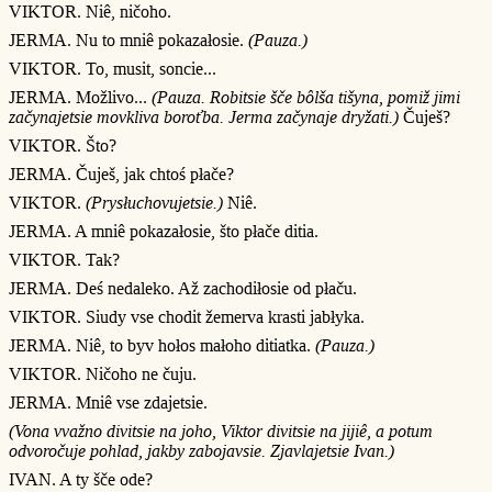
VIKTOR. Niê, ničoho.
JERMA. Nu to mniê pokazałosie.
(Pauza.)
VIKTOR. To, musit, soncie...
JERMA. Možlivo...
(Pauza. Robitsie šče bôlša tišyna, pomiž jimi
začynajetsie movkliva boroťba. Jerma začynaje dryžati.)
Čuješ?
VIKTOR. Što?
JERMA. Čuješ, jak chtoś płače?
VIKTOR.
(Prysłuchovujetsie.)
Niê.
JERMA. A mniê pokazałosie, što płače ditia.
VIKTOR. Tak?
JERMA. Deś nedaleko. Až zachodiłosie od płaču.
VIKTOR. Siudy vse chodit žemerva krasti jabłyka.
JERMA. Niê, to byv hołos małoho ditiatka.
(Pauza.)
VIKTOR. Ničoho ne čuju.
JERMA. Mniê vse zdajetsie.
(Vona vvažno divitsie na joho, Viktor divitsie na jijiê, a potum
odvoročuje pohlad, jakby zabojavsie. Zjavlajetsie Ivan.)
IVAN. A ty šče ode?