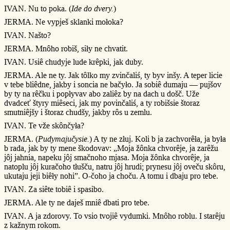
IVAN. Nu to poka. (
Ide do dvery.
)
JERMA. Ne vypješ sklanki mołoka?
IVAN. Našto?
JERMA. Mnôho robiš, siły ne chvatit.
IVAN. Usiê chudyje lude krêpki, jak duby.
JERMA. Ale ne ty. Jak tôlko my zvinčaliś, ty byv inšy. A teper licie
v tebe bliêdne, jakby i soncia ne bačyło. Ja sobiê dumaju — pujšov
by ty na rêčku i popłyvav abo zaliêz by na dach u došč. Uže
dvadceť štyry miêseci, jak my povinčaliś, a ty robišsie štoraz
smutniêjšy i štoraz chudšy, jakby rôs u zemlu.
IVAN. Te vže skônčyła?
JERMA. (
Pudymajučysie.
) A ty ne złuj. Koli b ja zachvorêła, ja była
b rada, jak by ty mene škodovav: „Moja žônka chvorêje, ja zarêžu
jôj jahnia, napeku jôj smačnoho mjasa. Moja žônka chvorêje, ja
natoplu jôj kuračoho tłušču, natru jôj hrudi; prynesu jôj oveču skôru,
ukutaju jeji biêły nohi”. O-čoho ja choču. A tomu i dbaju pro tebe.
IVAN. Za siête tobiê i spasibo.
JERMA. Ale ty ne daješ mniê dbati pro tebe.
IVAN. A ja zdorovy. To vsio tvojiê vydumki. Mnôho roblu. I starêju
z kažnym rokom.