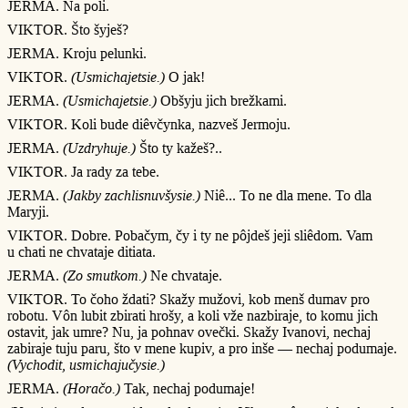
JERMA. Na poli.
VIKTOR. Što šyješ?
JERMA. Kroju pelunki.
VIKTOR.
(Usmichajetsie.)
O jak!
JERMA.
(Usmichajetsie.)
Obšyju jich brežkami.
VIKTOR. Koli bude diêvčynka, nazveš Jermoju.
JERMA.
(Uzdryhuje.)
Što ty kažeš?..
VIKTOR. Ja rady za tebe.
JERMA.
(Jakby zachlisnuvšysie.)
Niê... To ne dla mene. To dla
Maryji.
VIKTOR. Dobre. Pobačym, čy i ty ne pôjdeš jeji sliêdom. Vam
u chati ne chvataje ditiata.
JERMA.
(Zo smutkom.)
Ne chvataje.
VIKTOR. To čoho ždati? Skažy mužovi, kob menš dumav pro
robotu. Vôn lubit zbirati hrošy, a koli vže nazbiraje, to komu jich
ostavit, jak umre? Nu, ja pohnav ovečki. Skažy Ivanovi, nechaj
zabiraje tuju paru, što v mene kupiv, a pro inše — nechaj podumaje.
(Vychodit, usmichajučysie.)
JERMA.
(Horačo.)
Tak, nechaj podumaje!