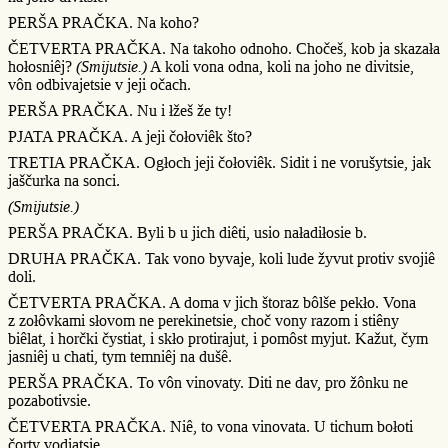
PERŠA PRAČKA. Na koho?
ČETVERTA PRAČKA. Na takoho odnoho. Chočeš, kob ja skazała
hołosniêj?
(Smijutsie.)
A koli vona odna, koli na joho ne divitsie,
vôn odbivajetsie v jeji očach.
PERŠA PRAČKA. Nu i łžeš že ty!
PJATA PRAČKA. A jeji čołoviêk što?
TRETIA PRAČKA. Ogłoch jeji čołoviêk. Sidit i ne vorušytsie, jak
jaščurka na sonci.
(Smijutsie.)
PERŠA PRAČKA. Byli b u jich diêti, usio naładiłosie b.
DRUHA PRAČKA. Tak vono byvaje, koli lude žyvut protiv svojiê
doli.
ČETVERTA PRAČKA. A doma v jich štoraz bôlše pekło. Vona
z zołôvkami słovom ne perekinetsie, choč vony razom i stiêny
biêlat, i horčki čystiat, i skło protirajut, i pomôst myjut. Kažut, čym
jasniêj u chati, tym temniêj na dušê.
PERŠA PRAČKA. To vôn vinovaty. Diti ne dav, pro žônku ne
pozabotivsie.
ČETVERTA PRAČKA. Niê, to vona vinovata. U tichum bołoti
čorty vodiatsie.