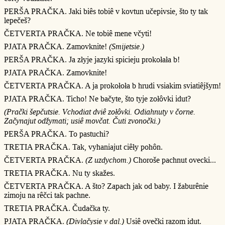
PERŠA PRAČKA. Jaki biês tobiê v kovtun učepivsie, što ty tak
lepečeš?
ČETVERTA PRAČKA. Ne tobiê mene včyti!
PJATA PRAČKA. Zamovknite!
(Smijetsie.)
PERŠA PRAČKA. Ja złyje jazyki spicieju prokołała b!
PJATA PRAČKA. Zamovknite!
ČETVERTA PRAČKA. A ja prokołoła b hrudi vsiakim sviatiêjšym!
PJATA PRAČKA. Ticho! Ne bačyte, što tyje zołôvki idut?
(Prački šepčutsie. Vchodiat dviê zołôvki. Odiahnuty v čorne.
Začynajut odžymati; usiê movčat. Čuti zvonočki.)
PERŠA PRAČKA. To pastuchi?
TRETIA PRAČKA. Tak, vyhaniajut ciêły pohôn.
ČETVERTA PRAČKA.
(Z uzdychom.)
Choroše pachnut ovecki...
TRETIA PRAČKA. Nu ty skažes.
ČETVERTA PRAČKA. A što? Zapach jak od baby. I žaburênie
zimoju na rêčci tak pachne.
TRETIA PRAČKA. Čudačka ty.
PJATA PRAČKA.
(Divlačysie v dal.)
Usiê ovečki razom idut.