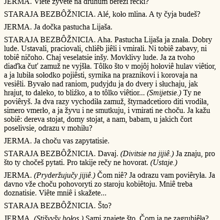
JERMA. Viête žyvete na druhum berezi rêčki?
STARAJA BEZBÔŽNICIA. Alé, koło mlina. A ty čyja budeš?
JERMA. Ja dočka pastucha Lijaša.
STARAJA BEZBÔŽNICIA. Aha. Pastucha Lijaša ja znała. Dobry
lude. Ustavali, praciovali, chliêb jiêli i vmirali. Ni tobiê zabavy, ni
tobiê ničoho. Chaj veselatsie inšy. Movklivy lude. Ja za tvoho
diaďka čuť zamuž ne vyjšła. Tôlko što v mojôj hołoviê hulav viêtior,
a ja lubiła sołodko pojiêsti, syrnika na praznikovi i korovaja na
vesiêli. Byvało nad raniom, pudyjdu ja do dvery i słuchaju, jak
hrajut, to daleko, to bliźko, a to tôlko viêtior...
(Smijetsie.)
Ty ne
poviêryš. Ja dva razy vychodiła zamuž, štyrnadcetioro diti vrodiła,
simero vmerło, a ja žyvu i ne smutkuju, i vmirati ne choču. Ja kažu
sobiê: dereva stojat, domy stojat, a nam, babam, u jakich čort
poselivsie, odrazu v mohiłu?
JERMA. Ja choču vas zapytatisie.
STARAJA BEZBÔŽNICIA. Davaj.
(Divitsie na jijiê.)
Ja znaju, pro
što ty chočeš pytati. Pro takije rečy ne hovorat.
(Ustaje.)
JERMA.
(Pryderžujučy jijiê.)
Čom niê? Ja odrazu vam poviêryła. Ja
davno vže choču pohovoryti zo staroju kobiêtoju. Mniê treba
doznatisie. Viête mniê i skažete...
STARAJA BEZBÔŽNICIA. Što?
JERMA.
(Stišyvšy hołos.)
Sami znajete što. Čom ja ne zagrubiêła?