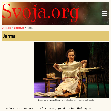
☰
Svoja.org
»
Literatura
»
Jerma
Jerma
— Koli jde došč, to naveť kameniê mjaknut i z jich vyrostaje pôlna ruta...
Federico García Lorca — z hišpanśkoji perekłav Jan Maksimjuk