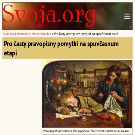
☰
Svoja.org
»
Hromada
»
Maksymiuk Jan
»
Pro časty pravopisny pomyłki na spuvčasnum etapi
Pro časty pravopisny pomyłki na spuvčasnum
etapi
Pravilno pisati po-pudlaśki možna poprobuvati naučytisie na tekstach siêtoji storônki