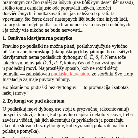
hramotnym značno raniêj za inšych (uže bôlš čym deseť liêt nazad),
i tôlko tomu osmiêlujusie ode popravlati inšych, koročej
dosviêdčanych, i pudkazuvati jim, jak naležało b pisati. Ja
vpevniany, što čerez deseť nastupnych liêt bude ťma inšych ludi,
kotory stanut učyti pudlaśkoji hramotnosti vsio novych ochôtnych,
i ja tohdy vže nikoho ne budu nervovati...
1. Osnôvna klavijaturna pomyłka
Pravilno po-pudlaśki ne možna pisati, posłuhovujučysie vyłučno
pôlśkoju abo biłoruśkoju (ukrajinśkoju) klavijaturoju, bo na siêtych
klavijaturach nema pudlaśkich dyftonguv
Ô, Ê, ô, ê
. Nema tože
takich symboluv jak
Ď, Ť, ď, ť
, kotory čas od času vystupajut
u pudlaśkuj movi. Najprostiêjšy sposub, kob ne robiti siêtoji
pomyłki — zainstalovati
pudlaśku klavijaturu
zo storônki Svoja.org.
Instalacija zajmaje puvtory minuty.
Bo pisanie po-pudlaśki bez dyftonguv — to profanacija i sabotaž
našoji movy!
2. Dyftongi vse pud akcentom
U pudlaśkuj movi dyftong use stojit u pryzvučnuj (akcentovanuj)
pozyciji v słovi, a tomu, kob pravilno napisati nekotory słova, treba
zavčasu viêdati, jak jich akcentujut (u prykładach ja poznačaju
akcent u słovach bez dyftonguv, kob vyrazniêj pokazati, na čôm
polahaje pomyłka).