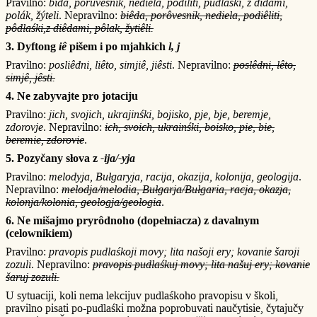
Pravilno:
bidá, poruvésnik, nediêla, podilíti, pudláśki, z didámi,
polák, žýteli
. Nepravilno:
biêda, porôvesnik, nediela, podiêliti,
pôdlaśki,z diêdami, pôlak, žytiêli.
3. Dyftong
iê
pišem i po mjahkich
l, j
Pravilno:
posliêdni, liêto, simjiê, jiêsti
. Nepravilno:
poslêdni, lêto,
simjê, jêsti.
4. Ne zabyvajte pro jotaciju
Pravilno:
jich, svojich, ukrajinśki, bojisko, pje, bje, beremje,
zdorovje
. Nepravilno:
ich, svoich, ukrainśki, boisko, pie, bie,
beremie, zdorovie
.
5. Pozyčany słova z
-ija/-yja
Pravilno:
melodyja, Bułgaryja, racija, okazija, kolonija, geologija
.
Nepravilno:
melodja/melodia, Bułgarja/Bułgaria, racja, okazja,
kolonja/kolonia, geologja/geologia
.
6. Ne mišajmo pryrôdnoho (dopełniacza) z davalnym
(celownikiem)
Pravilno:
pravopis pudlaśkoji movy; lita našoji ery; kovanie šaroji
zozuli
. Nepravilno:
pravopis pudlaśkuj movy; lita našuj ery; kovanie
šaruj zozuli.
U sytuaciji, koli nema lekcijuv pudlaśkoho pravopisu v školi,
pravilno pisati po-pudlaśki možna poprobuvati naučytisie, čytajučy