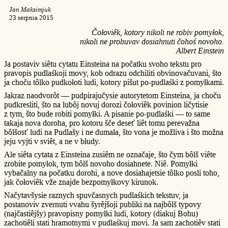
Jan Maksimjuk
23 serpnia 2015
Čołoviêk, kotory nikoli ne robiv pomyłok,
nikoli ne probuvav dosiahnuti čohoś novoho.
Albert Einstein
Ja postaviv siêtu cytatu Einsteina na počatku svoho tekstu pro
pravopis pudlaśkoji movy, kob odrazu odchiliti obvinovačuvani, što
ja choču tôlko pudkołoti ludi, kotory pišut po-pudlaśki z pomyłkami.
Jakraz naodvorôt — pudpirajučysie autorytetom Einsteina, ja choču
pudkresliti, što na lubôj novuj dorozi čołoviêk povinion ličytisie
z tym, što bude robiti pomyłki. A pisanie po-pudlaśki — to same
takaja nova doroha, pro kotoru šče deseť liêt tomu perevažna
bôlšosť ludi na Pudlašy i ne dumała, što vona je možliva i što možna
jeju vyjti v sviêt, a ne v błudy.
Ale siêta cytata z Einsteina zusiêm ne označaje, što čym bôlš viête
zrobite pomyłok, tym bôlš novoho dosiahnete. Niê. Pomyłki
vybačalny na počatku dorohi, a nove dosiahajetsie tôlko posli toho,
jak čołoviêk vže znajde bezpomyłkovy kirunok.
Načytavšysie raznych spuvčasnych pudlaśkich tekstuv, ja
postanoviv zvernuti vvahu šyrêjšoji publiki na najbôlš typovy
(najčastiêjšy) pravopisny pomyłki ludi, kotory (diakuj Bohu)
zachotiêli stati hramotnymi v pudlaśkuj movi. Ja sam zachotiêv stati