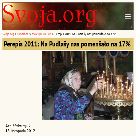
☰
Svoja.org
»
Hromada
»
Maksymiuk Jan
»
Perepis 2011: Na Pudlašy nas pomenšało na 17%
Perepis 2011: Na Pudlašy nas pomenšało na 17%
Jan Maksimjuk
18 listopada 2012