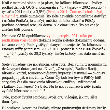
Koli v marciovi sioholita ja pisav, što kôlkosť biłorusuv u Polšcy,
podług danych GUS-u, pomenšała z 48,7 tysiačy v 2002 roci do 47
tysiač u 2011 roci (na 3,5%) (
Perepis 2011: Čom usiê chočut žyti,
a my niê?
), mniê dumałosie, što siête nevelikie pomenšanie dotyčyt
i našoho Pudlaša, to značyt, miêstia, de biłoruśkosť u Pôlščy
povinna odčuvati sebe jak doma. Ale okazujetsie, što pravda je
značno bôlš ponura.
Nedavno GUS opublikovav
vyniki perepisu 2011 roku po
pudlaśkum vojevôdstvi
(lokalna kopija siêtoho dokumentu dodana
taksamo vnizi). Podług siêtych danych okazujetsie, što biłorusuv na
Pudlašy mižy perepisami 2002 i 2011 pomenšało na 8100 čołoviêk
— z 46,4 tysiačy do 38,3 tysiačy. Inačej kažučy, nas stało menš na
17%!
Siête vyhladaje vže jak etnična katastrofa. Bez vujny, z normalnymi
deržavnymi dotacijami na „Nivu”, „Czasopis”, Radivo Racija,
biłoruśki knižki, folklorno-piêsenny imprezy i festyvali — biłorusy
propadajut, jak u čas čumy. Čom? Čy koli-leń byv u Pôlščy bôlš
spryjalny čas dla rozvivania biłoruśkoji etničnoji sviêdomosti
i kultury, čym teper? Ne było. Nu to jak vytłumačyti siêty šparki
zychôd biłorusuv u mohiłu?
Tyje, kotory čytajut storônku Svoja.org, viêdajut, jak my siête
tłumačym.
Biłoruśkosť, kotoru na Pudlašy nibyto pudtrymujut deržavny hrošy,