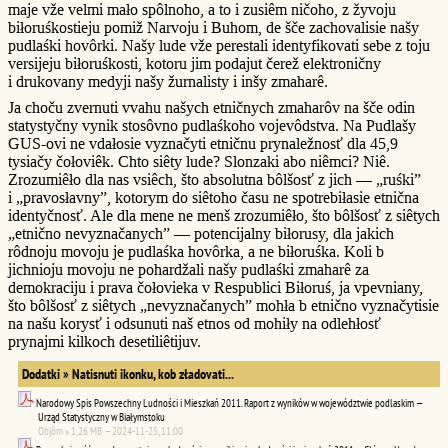
maje vže velmi mało spôlnoho, a to i zusiêm ničoho, z žyvoju
biłoruśkostieju pomiž Narvoju i Buhom, de šče zachovalisie našy
pudlaśki hovôrki. Našy lude vže perestali identyfikovati sebe z toju
versijeju biłoruśkosti, kotoru jim podajut čerež elektroničny
i drukovany medyji našy žurnalisty i inšy zmaharê.
Ja choču zvernuti vvahu našych etničnych zmaharôv na šče odin
statystyčny vynik stosôvno pudlaśkoho vojevôdstva. Na Pudlašy
GUS-ovi ne vdałosie vyznačyti etničnu prynaležnosť dla 45,9
tysiačy čołoviêk. Chto siêty lude? Slonzaki abo niêmci? Niê.
Zrozumiêło dla nas vsiêch, što absolutna bôlšosť z jich — „ruśki”
i „pravosłavny”, kotorym do siêtoho času ne spotrebiłasie etnična
identyčnosť. Ale dla mene ne menš zrozumiêło, što bôlšosť z siêtych
„etnično nevyznačanych” — potencijalny biłorusy, dla jakich
rôdnoju movoju je pudlaśka hovôrka, a ne biłoruśka. Koli b
jichnioju movoju ne pohardžali našy pudlaśki zmaharê za
demokraciju i prava čołovieka v Respublici Biłoruś, ja vpevniany,
što bôlšosť z siêtych „nevyznačanych” mohła b etnično vyznačytisie
na našu korysť i odsunuti naš etnos od mohiły na odlehłosť
prynajmi kilkoch desetiliêtijuv.
Dodatki » Natisnuti ikonku, kob zładovati...
Narodowy Spis Powszechny Ludności i Mieszkań 2011. Raport z wyników w województwie podlaskim —
Urząd Statystyczny w Białymstoku
Objôm » 1,26 MB — 2024-11-25, 11:00