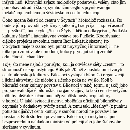
inšych ludi. Kirovniki zvjazu mołodiožy podarovali vsiêm, chto jim
pomohav odroditi škołu, symboličnu cegłu z prynitovanoju
metaličnoju emblemoju ščytôvśkoho centru edukaciji.
Čoho možna čekati od centru v Ščytach? Mołodiož rozkazała, što
bude v jôm provoditi cykličny spotkani „Tradycija — spuvčasnosť
— pryšłosť”, bude cykl „Scena Ščyty”, liêtom odkryjetsie „Pudlaśki
kulturny šlach” i interaktyvna vystava pro Pudlaše. Koordynator
ciêłoho projektu stvorênia centru Ihor Łukašuk skazav, što
v Ščytach maje taksamo byti punkt turystyčnoji informaciji – ne
tôlko pro zubrôv, ale i pro ludi, kotory prydajut siêtuj zemliê
odmiêtnosť i charakter.
Toje, što mene najbôlš porušyło, koli ja odviêdav siêty „centr” – to
skromnosť ciêłoji instytuciji. Bôlš jak 20 liêt z postulatom stvoryti
centr biłoruśkoji kultury v Biłostoci vystupali biłoruśki organizaciji
i jichni aktyvisty, ale ničoho z siêtoho poka ne vyjšło. Koli b
biłoruśki centr kultury povstav u Biłostoci v takôj formi, u jakôj joho
proponovali dijačê biłoruśkich organizacijuv, to taki centr teoretyčno
môh by bliščati značno mucniêj za pôlśki instytuciji kultury
v horodi. U takôj sytuaciji mertva obołônka oficijnoji biłoruščyny
otrymała b dodatkovy tvôrčy zarad. A tomu taki „idealny” (z punktu
pohladu dijačôv) centr kultury v samôm horodi ne povstav i ne
povstane. Koli što-leń i povstane v Biłostoci, to instytucija pud
bezposerednim nahladom ministra od policiji abo joho štabovoho
sieržanta v cyvilnum.