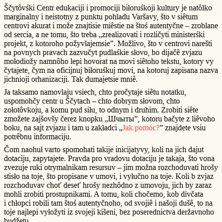
Ščytôvśki Centr edukaciji i promociji biłoruśkoji kultury je natôlko
marginalny i neistotny z punktu pohladu Varšavy, što v siêtum
centrovi akurat i može znajtisie miêstie na štoś autentyčne – zroblane
od sercia, a ne tomu, što treba „zrealizovati i rozličyti ministerśki
projekt, z kotoroho požyvlajemsie”. Možlivo, što v centrovi narešti
na povnych pravach zazvučyt pudlaśkie słovo, bo dijačê zvjazu
mołodiožy namnôho lepi hovorat na movi siêtoho tekstu, kotory vy
čytajete, čym na oficijnuj biłoruśkuj movi, na kotoruj zapisana nazva
jichnioji orhanizaciji. Tak dumajetsie mniê.
Ja taksamo namovlaju vsiech, chto pročytaje siêtu notatku,
uspomohčy centr u Ščytach – chto dobrym słovom, chto
zołotôvkoju, a komu pud siłu, to odnym i druhim. Zrobiti siête
zmožete zajšovšy čerez knopku „Шчыты”, kotoru bačyte z liêvoho
boku, na sajt zvjazu i tam u zakładci „
Jak pomóc?
” znajdete vsiu
potrêbnu informaciju.
Čom naohuł varto spomohati takije inicijatyvy, koli na jich dajut
dotaciju, zapytajete. Pravda pro vradovu dotaciju je takaja, što vona
zvezuje ruki otrymalnikam resursuv – jim možna rozchoduvati hrošy
stisło na toje, što propisane v umovi, i vyłučno na toje. Koli b zvjaz
rozchoduvav choť deseť hrošy nezhôdno z umovoju, jich by zaraz
mohli zrobiti prostupnikami. A tomu, koli chočemo, kob divčata
i chłopci robili tam štoś autentyčnoho, od svojiê i našoji dušê, to na
toje najlepi vyłožyti iz svojeji kišeni, bez poserednictva deržavnoho
budžetu.