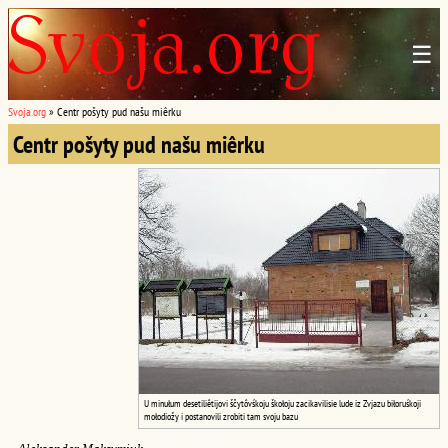
☰
Svoja.org
»
Centr pošyty pud našu miêrku
Centr pošyty pud našu miêrku
U minułum desetiliêtijovi ščytôvśkoju škołoju zacikavilisie lude iz Zvjazu biłoruśkoji
mołodiožy i postanovili zrobiti tam svoju bazu