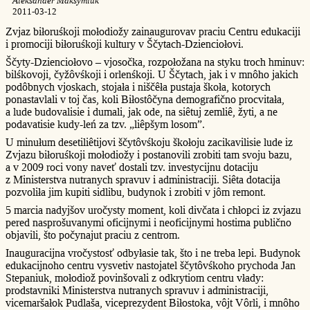
Aleksander Maksymiuk
2011-03-12
Zvjaz biłoruśkoji mołodiožy zainaugurovav praciu Centru edukaciji
i promociji biłoruśkoji kultury v Ščytach-Dzienciołovi.
Ščyty-Dzienciołovo – vjosočka, rozpołožana na styku troch hminuv:
bilśkovoji, čyžôvśkoji i orlenśkoji. U Ščytach, jak i v mnôho jakich
podôbnych vjoskach, stojała i niščêła pustaja škoła, kotorych
ponastavlali v toj čas, koli Biłostôčyna demografično procvitała,
a lude budovalisie i dumali, jak ode, na siêtuj zemliê, žyti, a ne
podavatisie kudy-leń za tzv. „liêpšym losom”.
U minułum desetiliêtijovi ščytôvśkoju škołoju zacikavilisie lude iz
Zvjazu biłoruśkoji mołodiožy i postanovili zrobiti tam svoju bazu,
a v 2009 roci vony naveť dostali tzv. investycijnu dotaciju
z Ministerstva nutranych spravuv i administraciji. Siêta dotacija
pozvoliła jim kupiti sidlibu, budynok i zrobiti v jôm remont.
5 marcia nadyjšov uročysty moment, koli divčata i chłopci iz zvjazu
pered nasprošuvanymi oficijnymi i neoficijnymi hostima publično
objavili, što počynajut praciu z centrom.
Inauguracijna vročystosť odbyłasie tak, što i ne treba lepi. Budynok
edukacijnoho centru vysvetiv nastojatel ščytôvśkoho prychoda Jan
Stepaniuk, mołodiož povinšovali z odkrytiom centru vłady:
prodstavniki Ministerstva nutranych spravuv i administraciji,
vicemaršałok Pudlaša, viceprezydent Biłostoka, vôjt Vôrli, i mnôho