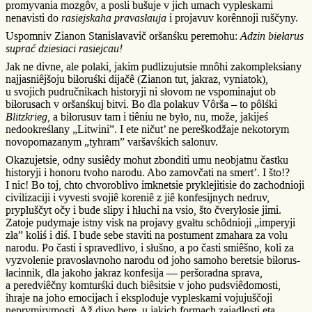
promyvania mozgôv, a posli bušuje v jich umach vypleskami
nenavisti do
rasiejskaha pravasłauja
i projavuv korênnoji ruščyny.
Uspomniv Zianon Stanisłavavič oršanśku peremohu:
Adzin biełarus
suprać dziesiaci rasiejcau!
Jak ne divne, ale polaki, jakim pudlizujutsie mnôhi zakompleksiany
najjasniêjšoju biłoruśki dijačê (Zianon tut, jakraz, vyniatok),
u svojich pudručnikach historyji ni słovom ne vspominajut ob
biłorusach v oršanśkuj bitvi. Bo dla polakuv Vôrša – to pôlśki
Blitzkrieg
, a biłorusuv tam i tiêniu ne było, nu, može, jakijeś
nedookreślany „Litwini”. I ete ničut’ ne pereškodžaje nekotorym
novopomazanym „tyhram” varšavśkich salonuv.
Okazujetsie, odny susiêdy mohut zbonditi umu neobjatnu častku
historyji i honoru tvoho narodu. Abo zamovčati na smert’. I što!?
I nic! Bo toj, chto chvoroblivo imknetsie pryklejitisie do zachodnioji
civilizaciji i vyvesti svojiê koreniê z jiê konfesijnych nedruv,
prypluščyt očy i bude slipy i hłuchi na vsio, što čveryłosie jimi.
Zatoje pudymaje istny visk na projavy gvałtu schôdnioji „imperyji
zła” koliś i diś. I bude sebe staviti na postument zmahara za volu
narodu. Po časti i spravedlivo, i słušno, a po časti smiêšno, koli za
vyzvolenie pravosłavnoho narodu od joho samoho beretsie biłorus-
łacinnik, dla jakoho jakraz konfesija — peršoradna sprava,
a peredviêčny komturśki duch biêsitsie v joho pudsviêdomosti,
ihraje na joho emocijach i eksploduje vypleskami vojujuščoji
neprymirymosti. Až divo bere, u jakich formach zajadłosti eta