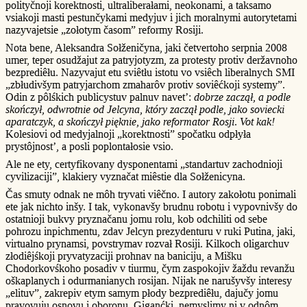
polityčnoji korektnosti, ultraliberałami, neokonami, a taksamo
vsiakoji masti pestunčykami medyjuv i jich moralnymi autorytetami
nazyvajetsie „zołotym časom” reformy Rosiji.
Nota bene, Aleksandra Sołženičyna, jaki četvertoho serpnia 2008
umer, teper osudžajut za patryjotyzm, za protesty protiv deržavnoho
bezprediêłu. Nazyvajut etu sviêtłu istotu vo vsiêch liberalnych SMI
„zbłudivšym patryjarchom zmaharôv protiv soviêćkoji systemy”.
Odin z pôlśkich publicystuv palnuv navet’:
dobrze zaczął, a podle
skończył, odwrotnie od Jelcyna, który zaczął podle, jako soviecki
aparatczyk, a skończył pięknie, jako reformator Rosji
.
Vot kak!
Kolesiovi od medyjalnoji „korektnosti” spočatku odpłyła
prystôjnost’, a posli poplontałosie vsio.
Ale ne ety, certyfikovany dysponentami „standartuv zachodnioji
cyvilizaciji”, klakiery vyznačat miêstie dla Sołženicyna.
Čas smuty odnak ne môh tryvati viêčno. I autory zakołotu ponimali
ete jak nichto inšy. I tak, vykonavšy brudnu robotu i vypovnivšy do
ostatnioji bukvy pryznačanu jomu rolu, kob odchiliti od sebe
pohrozu inpichmentu, zdav Jelcyn prezydenturu v ruki Putina, jaki,
virtualno prynamsi, povstrymav rozvał Rosiji. Kilkoch oligarchuv
złodiêjśkoji pryvatyzaciji prohnav na baniciju, a Mišku
Chodorkovśkoho posadiv v tiurmu, čym zaspokojiv žaždu revanžu
oškaplanych i odurmanianych rosijan. Nijak ne narušyvšy interesy
„elituv”, zakrepiv etym samym płody bezprediêłu, dajučy jomu
pravovuju osnovu i oboronu. Giganćki, nemyslimy ni v odnôm