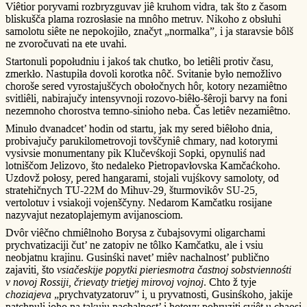
Viêtior poryvami rozbryzguvav jiê kruhom vidra, tak što z časom
bliskušča plama rozrosłasie na mnôho metruv. Nikoho z obsłuhi
samolotu siête ne nepokojiło, značyt „normalka”, i ja staravsie bôlš
ne zvoročuvati na ete uvahi.
Startonuli popołudniu i jakoś tak chutko, bo letiêli protiv času,
zmerkło. Nastupiła dovoli korotka nôč. Svitanie było nemožlivo
choroše sered vyrostajuščych obołočnych hôr, kotory nezamiêtno
svitliêli, nabirajučy intensyvnoji rozovo-biêło-šêroji barvy na foni
nezemnoho chorostva temno-sinioho neba. Čas letiêv nezamiêtno.
Minuło dvanadcet’ hodin od startu, jak my sered biêłoho dnia,
probivajučy parukilometrovoji tovščyniê chmary, nad kotorymi
vysivsie monumentany pik Klučevśkoji Sopki, opynuliś nad
lotniščom Jelizovo, što nedaleko Pietropavłovska Kamčaćkoho.
Uzdovž połosy, pered hangarami, stojali vujśkovy samoloty, od
stratehičnych TU-22M do Mihuv-29, šturmovikôv SU-25,
vertolotuv i vsiakoji vojenščyny. Nedarom Kamčatku rosijane
nazyvajut nezatoplajemym avijanosciom.
Dvôr viêčno chmiêlnoho Borysa z čubajsovymi oligarchami
prychvatizaciji čut’ ne zatopiv ne tôlko Kamčatku, ale i vsiu
neobjatnu krajinu. Gusinśki navet’ miêv nachalnost’ publično
zajaviti, što
vsiačeskije popytki pieriesmotra častnoj sobstviennośti
v novoj Rossiji, črievaty trietjej mirovoj vojnoj
. Chto ž tyje
choziajeva
„prychvatyzatoruv” i, u pryvatnosti, Gusinśkoho, jakije
natchnuli joho na takuju nachalnost’ i hotovy pohruziti sviêt u chaosi