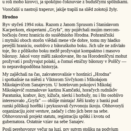
u roli moho kirovci, ja spokôjno čoknuvsie z buduščymi spôlnikami.
Voročaliś u nastroji traperuv, jakije trapili na sliêd zołotoji žyły.
Hrodno
Byv styčeń 1994 roku. Razom z Janom Sprusom i Stanisłavom
Kacperkom, ekspertami „Gryfa”, my pojiêchali mojim mercom-
bočkoju čerez hraniciu do susiêdnioho Hrodna. Pohraničniki
i mytniki oboch storôn viêdali mene vže dobre, tomu my hładko
perejšli hraniciu, osoblivo z biłoruśkoho boku. Jich uže ne zdivlało
toje, što z pôlśkoho boku mežê prožyvajut kompaktno i masovo
biłorusy. Jakoś vony miêli zakodovane, što na Horodenščyni mohut
prožyvati i prožyvajut polaki, a čomuś etničny biłorusy v Polščy —
to nepravdopodôbna historyja.
My zajiêchali na čas, zakvaterovalisie v hostinici „Hrodna”
i spotkalisie na miêsti z Viktorom Sivčykom i Mikołajom
Mikołajevičom Sanajevym. U hotelovum pokojovi Mikołaj
Mikołajevič rozmalovav kartinu Kamčatki, horačych rudnikôv
Paratunka, krabuv, ikry, kižuča, nierki i horbušy, nu i što osoblivo
interesovało „Gryfa” — obilije mintaja! Jiêli kraby z banki pud
rumki pôlśkoji horêłki i prykusuvali čyrvonoju ikroju. Obhovoryli
organizaciju
joint venture
, zadačy i chto jich bere na sebe.
Obhovoruvali projekt statutu, registraciju spôłki i kvotu od
gubernatora. Ostatnie vziav na sebe Sanajev.
Posli perehovoruv večur na luzi, pry sutym stoliku na podyjum