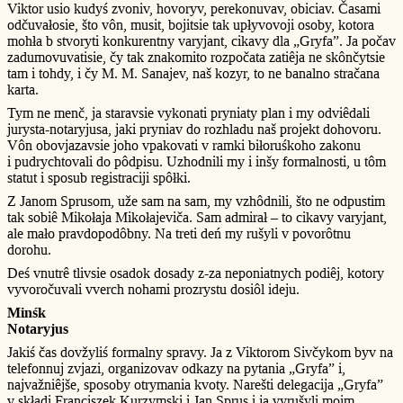
Viktor usio kudyś zvoniv, hovoryv, perekonuvav, obiciav. Časami
odčuvałosie, što vôn, musit, bojitsie tak upłyvovoji osoby, kotora
mohła b stvoryti konkurentny varyjant, cikavy dla „Gryfa”. Ja počav
zadumovuvatisie, čy tak znakomito rozpočata zatiêja ne skônčytsie
tam i tohdy, i čy M. M. Sanajev, naš kozyr, to ne banalno stračana
karta.
Tym ne menč, ja staravsie vykonati pryniaty plan i my odviêdali
jurysta-notaryjusa, jaki pryniav do rozhladu naš projekt dohovoru.
Vôn obovjazavsie joho vpakovati v ramki biłoruśkoho zakonu
i pudrychtovali do pôdpisu. Uzhodnili my i inšy formalnosti, u tôm
statut i sposub registraciji spôłki.
Z Janom Sprusom, uže sam na sam, my vzhôdnili, što ne odpustim
tak sobiê Mikołaja Mikołajeviča. Sam admirał – to cikavy varyjant,
ale mało pravdopodôbny. Na treti deń my rušyli v povorôtnu
dorohu.
Deś vnutrê tlivsie osadok dosady z-za neponiatnych podiêj, kotory
vyvoročuvali vverch nohami prozrystu dosiôl ideju.
Minśk
Notaryjus
Jakiś čas dovžyliś formalny spravy. Ja z Viktorom Sivčykom byv na
telefonnuj zvjazi, organizovav odkazy na pytania „Gryfa” i,
najvažniêjše, sposoby otrymania kvoty. Narešti delegacija „Gryfa”
v składi Franciszek Kurzymski i Jan Sprus i ja vyrušyli moim