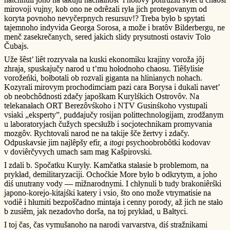
mirovoji vujny, kob ono ne odrêzali ryła jich protegovanym od
koryta povnoho nevyčerpnych resursuv!? Treba było b spytati
tajemnoho indyvida Georga Sorosa, a može i bratôv Bilderbergu, ne
menč zasekrečanych, sered jakich slidy prysutnosti ostaviv Tolo
Čubajs.
Uže šêst’ liêt rozryvała na kuski ekonomiku krajiny voroža jôj
zhraja, spuskajučy narod u t’mu hołodnoho chaosu. Tiêšylisie
vorožeńki, bołbotali ob rozvali giganta na hlinianych nohach.
Kozyrali mirovym prochodimciam pazi cara Borysa i dukali navet’
ob neobchôdnosti zdačy japoškam Kurylśkich Ostrovôv. Na
telekanałach ORT Berezôvśkoho i NTV Gusinśkoho vystupali
vsiaki „eksperty”, puddajučy rosijan polittechnologijam, zrodžanym
u laboratoryjach čužych specsłužb i socjotechnikam promyvania
mozgôv. Rychtovali narod ne na takije šče žertvy i zdačy.
Odpuskavsie jim najlêpšy efir, a
itogi
psychoobrobôtki kodovav
v doviêrčyvych umach sam mag Kašpirovski.
I zdali b. Spočatku Kuryły. Kamčatka stałasie b problemom, na
prykład, demilitaryzaciji. Ochoćkie More było b odkrytym, a joho
diś unutrany vody — mižnarodnymi. I chłynuli b tudy brakoniêrśki
japono-korejo-kitajśki katery i vsio, što ono može vtrymatisie na
vodiê i hłumiti bezpoščadno mintaja i cenny porody, až jich ne stało
b zusiêm, jak nezadovho dorša, na toj prykład, u Bałtyci.
I toj čas, čas vymušanoho na narodi varvarstva, diś stražnikami