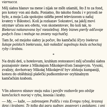
viarnucca.
Môj siabra hlanuv na mene i nijak ne môh utiamiti, što ž to za fond,
pro kotory von ani dudu. Poniatno, što takoho fondu i v pryrodi ne
było, a moja Lula spokojno sidiêła pered televizorom u našuj
kvatery v Biłostoci. Koli ja rozkazav Sokratovi, na jakôj movi
otrymav učora sex-ofertu, von skomentovav, što koli tak, to
Biełarusi nakanavana być niezaležnaj. Hety biznes pieršy adčuvaje
podych času i reahuje na zmieny najchutčej.
Tam že, od mojoho siabry ja počuv, što kamčaćki
ščyry biełarus
šukaje polskich biełarusau, kab naładzić supolnuju łoulu achockaj
ryby i krabau
.
*
Na druhi deń, u hotelovum, kruhłum restoranovi môj učorašni siabra
poznajomiv mene z Mikołajom Mikołajevičom Sanajevym. Vysoki,
zvalisty, dovhotvary Mikołaj Mikołajevič byv zôrkoju kumpaniji,
kotoru do obiêdnioji plašečki pudkormluvav oryhinalnym
kamčaćkim krabom.
Vôn zdorovo stisnuv moju ruku i povjôv rozhovôr pro
obilije
kamčackich moriej
v rybu, łososia i kraby.
—
My,
— kaže, —
zabrosajem Polšču i vsiu Evropu ryboj, krasnoj
ikroj i krabami. Ty tolko daj paru sudnov, pogovori s polakami, i oni