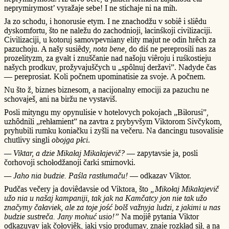
neprymirymost’ vyražaje sebe! I ne stichaje ni na mih.
Ja zo schodu, i honorusie etym. I ne znachodžu v sobiê i sliêdu
dyskomfortu, što ne naležu do zachodnioji, łacinśkoji civilizaciji.
Civilizaciji, u kotoruj samovpevniany elity majut ne odin hrêch za
pazuchoju. A našy susiêdy,
nota bene
, do diś ne pereprosili nas za
prozelityzm, za gvałt i znuščanie nad našoju viêroju i ruśkostieju
našych prodkuv, prožyvajuščych u „spôlnuj deržavi”. Nadyde čas
— pereprosiat. Koli počnem upominatisie za svoje. A počnem.
Nu što ž, biznes biznesom, a nacijonalny emociji za pazuchu ne
schovaješ, ani na biržu ne vystaviš.
Posli mityngu my opynulisie v hotelovych pokojach „Biłorusi”,
uzhôdnili „rehłamient” na zavtra z prybyvšym Viktorom Sivčykom,
pryhubili rumku koniačku i zyšli na večeru. Na dancingu tusovalisie
chutlivy singli
obojga płci
.
— Viktar, a dzie Mikałaj Mikałajevič?
— zapytavsie ja, posli
čorhovoji schołodžanoji čarki smirnovki.
— Jaho nia budzie. Paśla rastłumaču!
— odkazav Viktor.
Pudčas večery ja doviêdavsie od Viktora, što
„Mikołaj Mikałajevič
užo nia u našaj kampaniji, tak jak na Kamčatcy jon nie tak užo
značymy čałaviek, ale za toje jość bolš važnyja ludzi, z jakimi u nas
budzie sustreča. Jany mohuć usio!”
Na mojiê pytania Viktor
odkazuvav jak čołoviêk, jaki vsio produmav, znaje rozkład sił, a na