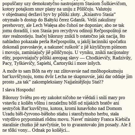
popuščany uzy demokratyčno nastrojanym Stasiom Šuškievičom,
kotory potajkom snuv plany na uniju z Pôlščoju. Valutoju
v objednanuj deržavi byv by pôlśki złoty. „Kniastvo Stasia”
otrymało b dostup do Bałtyki čerez Gdanśk. Veliś zakulisny
perehovory, ale Lech Wałęsa abo čohoś ne doponiav, abo ne tak
jomu doradili, i son Stasia pro recydyvu odinoji Rečpospolitoji ne
stav realnostieju. Inačej biłorusy znikli b ostatočno jak nacija, što
nahladno pokazała perša Rečpospolita, u jakôj łacinniki spočatku
dokonali pravosłavje, a nakuneć ruśkośt’ z jiê kiryličnym piśmom
i movoju, zaminiajučy jiê pôlščynoju. U vyniku, znikli nacijonalny
elity, popovniajučy pôlśki areopag słavy — Chodkievičy, Radziviły,
Pacy, Tyškievičy, Sapiehi, Čartoryśki i more inšych.
A može to sam Bôh na ety raz zlitovavsie nad mnôhopokutnoju
bat’kuvščynoju, tomu dvôr Lecha ne skapnuvsie, jaki dar oddaje jim
prosto „za tak” zakompleksiany Najjaśniêjšoju Staś!?
I słava Hospodu!
Biłorusy Sviêtu pro ety zakołot ničoho ne viêdali i snili mary pro
vstavšu z koliên vôlnu i nezaležnu bôlš od nijakich bratôv ani
sestryčok Bat’kuvščynu, kotora, kromi łunavšoho nad Domom
Uradu biêł-čyrvono-biêłoho stiahu i starožytnoho herbu, stała
vstydlivo prypominati rôdnu movu. Naveť ministry Franca Kiebiča
staralisie chutko jiê navčytisie, bo to gvarantovało jim posady. Ale ž
ne tôlki vony... Odnak po koliêjci...