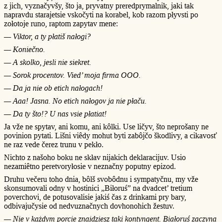
z jich, vyznačyvšy, što ja, pryvatny preredprymalnik, jaki tak
napravdu starajetsie vskočyti na korabel, kob razom płyvsti po
zołotoje runo, raptom zapytav mene:
— Viktor, a ty płatiš nałogi?
— Koniečno.
— A skolko, jesli nie siekret.
— Sorok procentov. Vied’ moja firma OOO.
— Da ja nie ob etich nałogach!
— Aaa! Jasna. No etich nałogov ja nie płaču.
— Da ty što!? U nas vsie płatiat!
Ja vže ne spytav, ani komu, ani kôlki. Use ličyv, što neprošany ne
povinion pytati. Lišni viêdy mohut byti zabôjčo škodlivy, a cikavosť
ne raz vede čerez trunu v pekło.
Nichto z našoho boku ne skłav nijakich deklaracijuv. Usio
nezamiêtno peretvoryłosie v neznačny poputny epizod.
Druhu večeru toho dnia, bôlš svobôdnu i sympatyčnu, my vže
skonsumovali odny v hostinici „Biłoruś” na dvadcet’ tretium
poverchovi, de potusovalisie jakiś čas z drinkami pry bary,
odbivajučysie od nedvuznačnych dovhonohich žestuv.
— Nie v każdym porcie znajdziesz taki kontyngent. Białoruś zaczyna