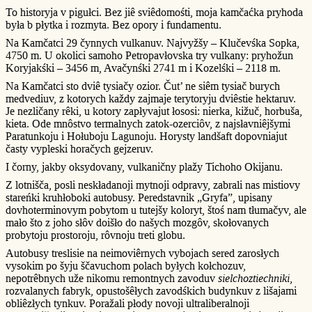
To historyja v pigułci. Bez jiê sviêdomośti, moja kamčaćka pryhoda
była b płytka i rozmyta. Bez opory i fundamentu.
Na Kamčatci 29 čynnych vulkanuv. Najvyžšy – Klučevśka Sopka,
4750 m. U okolici samoho Petropavłovska try vulkany: pryhožun
Koryjakśki – 3456 m, Avačynśki 2741 m i Kozelśki – 2118 m.
Na Kamčatci sto dviê tysiačy ozior. Čut’ ne siêm tysiač burych
medvediuv, z kotorych každy zajmaje terytoryju dviêstie hektaruv.
Je nezličany rêki, u kotory zapłyvajut łososi: nierka, kižuč, horbuša,
kieta. Ode mnôstvo termalnych zatok-ozerciôv, z najsłavniêjšymi
Paratunkoju i Hołuboju Lagunoju. Horysty landšaft dopovniajut
časty vypleski horačych gejzeruv.
I čorny, jakby oksydovany, vulkaničny plažy Tichoho Okijanu.
Z lotnišča, posli neskładanoji mytnoji odpravy, zabrali nas mistiovy
stareńki kruhłoboki autobusy. Peredstavnik „Gryfa”, upisany
dovhoterminovym pobytom u tutejšy koloryt, štoś nam tłumačyv, ale
mało što z joho słôv doišło do našych mozgôv, skołovanych
probytoju prostoroju, rôvnoju treti globu.
Autobusy treslisie na neimoviêrnych vybojach sered zarosłych
vysokim po šyju ščavuchom polach byłych kołchozuv,
nepotrêbnych uže nikomu remontnych zavoduv
sielchoztiechniki
,
rozvalanych fabryk, opustošêłych zavodśkich budynkuv z lišajami
obliêzłych tynkuv. Poražali płody novoji ultraliberalnoji