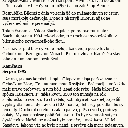
zaregistrovana v Ministerstvi Transportu v Minśku. Nad korablom
u Seuli załunav bieł-čyrvono-biêły stiah nezaležnoji Biłorusi.
Respublika Biłoruś z dnia vpisania jiê do mižnarodnych rejestruv
stała morśkoju deržavoju. Etoho z historyji Biłorusi nijak ne
vyčerkneš, ani ne pereinačyš.
Takim čynom ja, Viktor Stachvijuk, a po rodovomu Viktor
Stachijuk, stav u 1994 rokovi odnym z troch osnovopołožnikuv
biłoruśkoho povnomorśkoho fłotu.
Naš travler pud bieł-čyrvono-biêłoju banderoju počav łovlu na
Ochoćkum i Beringovum Morach. Pietropavłovsk Kamčaćki stav
joho druhim portom, posli Seulu.
Kamčatka
Serpeń 1995
Uže rôk, jak naš korabel „Hajduk” łapav mintaja perš za vsio na
Ochoćkum Mory. To unutrane more Rosijśkoji Federaciji i ne každy
maje pravo probyvati, a tym bôlš łapati ode rybu. Naša biłoruśka
spôłka „Biełmora-1” miêła kvotu 3500 ton mintaja na rôk
z biłoruśkoho resursu. To chvatało, kob utrymati korabel, zapłatiti
vypłaty dla komandy travlera (102 moraki), bihuščy poładki i bôlšy
remonty. Dochodit do etoho zakup paliva, prêsna voda, portovy
opłaty. My namahalisie pobôlšati kvotu. To byv varunok sutych
dyvidenduv. Nažal, ne možna było proviêryti možlivosti M. M.
Sanajeva, jakoho vže ne było z nami, z pryčyn dla mene nejasnych.