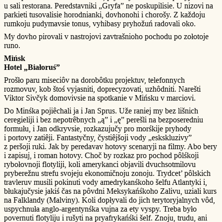
u sali restorana. Peredstavniki „Gryfa” ne poskupilisie. U nizovi na
parkieti tusovalisie horodnianki, dovhonohi i chorošy. Z každoju
rumkoju pudymavsie tonus, vyhibasy pryhožuń radovali oko.
My dovho pirovali v nastrojovi zavtrašnioho pochodu po zołotoje
runo.
Mińsk
Hotel „Białoruś”
Prošło paru miseciôv na dorobôtku projektuv, telefonnych
rozmovuv, kob štoś vyjasniti, doprecyzovati, uzhôdniti. Narešti
Viktor Sivčyk domovivsie na spotkanie v Mińsku v marciovi.
Do Minśka pojiêchali ja i Jan Sprus. Uže raniej my bez lišnich
ceregieliji i bez nepotrêbnych „ą” i „ę” perešli na bezposeredniu
formułu, i Jan odkryvsie, rozkazujučy pro morśkije pryhody
i portovy zatiêji. Fantastyčny, čystiêjšoji vody „eskskluzivy”
z peršoji ruki. Jak by peredavav hotovy scenaryji na filmy. Abo bery
i zapisuj, i roman hotovy. Choč by rozkaz pro pochod pôlśkoji
rybołovnoji flotyliji, koli amerykanci objavili dvuchsotmilovu
pryberežnu strefu svojeju ekonomičnoju zonoju. Trydcet’ pôlskich
travleruv musili pokinuti vody amedrykanśkoho šelfu Atlantyki i,
błukajučysie jakiś čas na pôvdni Meksykańśkoho Zalivu, uziali kurs
na Falklandy (Malviny). Koli dopłyvali do jich terytoryjalnych vôd,
uspychnuła anglo-argentynśka vujna za ety vyspy. Treba było
povernuti flotyliju i rušyti na pryafrykańśki šelf. Znoju, trudu, ani