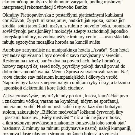
ekonomičnoji polityki v hłubinnum varyjanti, podług mistiovoji
interpretaciji rekomendacij Svitovoho Banku.
Okrajiny Pietropavłovska z postarêłymi pjatietažnymi kubikami
chruščôvok, žyłych mikrorajonuv, hadkich jak epoka, kotora jich
zrodiła, sotni japonśkich mašyn, z rulom z pravoho boku, pronizany
soviêtčynoju pensijoniêry i mołodyje adepty zachodnioji japonśko-
korejśkoji kultury, navodniajuščyje trotuary centru — usio składało
rabuju egzotyčnu mozajiku horoda na kunciê sviêtu.
Autobusy zatrymalisie na miniparkingu hotela „Avača”. Sam hotel
vyhladav spuvčasno i byv dovoli cikavo rozvjazany v seredini.
Restoran na nizovi, bar čy dva na poverchach, hožy horničny,
hotovy zaparyti čaj sered nočy, prystôjny pokoji davali povud do
dobroho samoodčuvania. Mene i Sprusa zakvaterovali razom. Naš
room
chutko stav miêstiom kumpaniejśkich i diłovych vstrêč.
Naprotiv byv bazar z neperebranym obilijom ryby i ikry, a taksamo
japonśkoji elektroniki i korejśkich ciuchuv.
Zakvaterovavšysie, my rušyli tudy po ikru, łososi, kamčaćkie pivo
i znakomitu vôdku, varanu na kryničnuj, ničym ne sporčanuj,
mineralnuj vodiê. Hodinu posli sidiêli my za kazočno bohatym
stołom, zakusujučy „Biêłoho medvedia” łožkami čyrvonoji ikry
i płastami łososiuv. „Biêły medviêd’” nic a nic ne jšov u hołov,
a ikra sołonym pryvkusom znakomito tonizovała joho sorok pjat’
hradusuv. Z minuty na minutu pudymavsie nastrôj našoji kumpaniji,
rozmova liłasie płavnoju strujoju, mužniêli hołosy, a vypleski