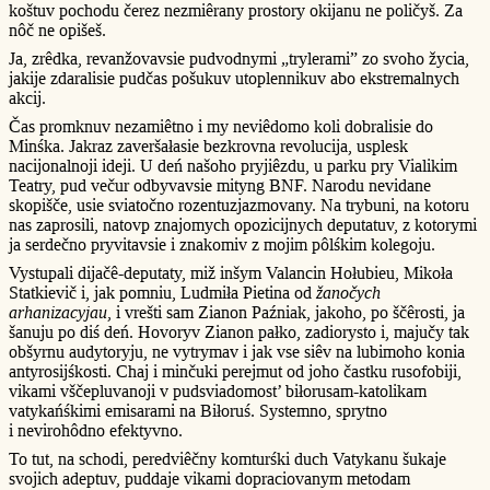
koštuv pochodu čerez nezmiêrany prostory okijanu ne poličyš. Za
nôč ne opišeš.
Ja, zrêdka, revanžovavsie pudvodnymi „trylerami” zo svoho žycia,
jakije zdaralisie pudčas pošukuv utoplennikuv abo ekstremalnych
akcij.
Čas promknuv nezamiêtno i my neviêdomo koli dobralisie do
Minśka. Jakraz zaveršałasie bezkrovna revolucija, usplesk
nacijonalnoji ideji. U deń našoho pryjiêzdu, u parku pry Vialikim
Teatry, pud večur odbyvavsie mityng BNF. Narodu nevidane
skopišče, usie sviatočno rozentuzjazmovany. Na trybuni, na kotoru
nas zaprosili, natovp znajomych opozicijnych deputatuv, z kotorymi
ja serdečno pryvitavsie i znakomiv z mojim pôlśkim kolegoju.
Vystupali dijačê-deputaty, miž inšym Valancin Hołubieu, Mikoła
Statkievič i, jak pomniu, Ludmiła Pietina od
žanočych
arhanizacyjau
, i vrešti sam Zianon Paźniak, jakoho, po ščêrosti, ja
šanuju po diś deń. Hovoryv Zianon pałko, zadiorysto i, majučy tak
obšyrnu audytoryju, ne vytrymav i jak vse siêv na lubimoho konia
antyrosijśkosti. Chaj i minčuki perejmut od joho častku rusofobiji,
vikami vščepluvanoji v pudsviadomost’ biłorusam-katolikam
vatykańśkimi emisarami na Biłoruś. Systemno, sprytno
i nevirohôdno efektyvno.
To tut, na schodi, peredviêčny komturśki duch Vatykanu šukaje
svojich adeptuv, puddaje vikami dopraciovanym metodam