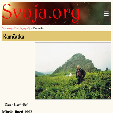
☰
Svoja.org
»
Eseji, bijografiji
»
Kamčatka
Kamčatka
Viktor Stachvijuk
Minśk, lipeń 1993