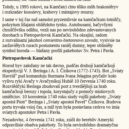
Tohdy, u 1995 rokovi, na Kamčatci chto tôlko môh brakoniêryv
i rozkradav łososievy, krabovy i mintajovy resursy.
I same v toj čas naš samolot pryzemlivsie na kamčaćkum lotniščy,
pokrytum lišajami obliêzłoho tynku. Autobusami, bačyvšymi
chruščôvśku odlihu, vezli nas po nevirohôdno zdevastovanych
dorohach u Pietropavłovsk Kamčaćki. Na okrajini, radom
z rozvalinami jakohoś
cemientno-bietonnovo zavoda
, vysivsie na
zaržaviêłych rurach postumentu raniêj dumny, teper obliniêły
symbol horoda — blašany profili pakebotuv Sv. Petra i Pavła.
Pietropavłovsk Kamčaćki
Horod byv załožany ne tak davno, pudčas druhoji kamčaćkoji
ekspedyciji V. J. Beringa i A. I. Čirikova (1772-1743). Bot „Sviaty
Havriił” pud komandoju šturmana Ivana Jełagina pryčaliv koło
vylivu ryki Avačy v Avačynśkuj Hubiê 10 červenia 1740 roku.
Rozviêdčyki Beringa zbudovali port z tverdiêjšoji za hrab
kamčaćkoji berozy i topola, korystajučy z pomočy mistiovych
umiêlciuv. 10 korostenia 1740 roku siudy vujšli pakeboty „Sviaty
apostoł Piotr” Beringa i „Sviaty apostoł Paveł” Čirikova. Budova
portu tryvała vsioj čas, a miž tym była postavlana cerkva vo imia
sviatych apostołuv Petra i Pavła.
Nezadovho, 4 červenia 1741 roku, zsiôl do berehôv Ameryki
odpravilisie obadva pakeboty. To była nevirohôdno dramatyčna