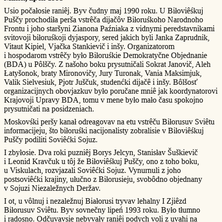
Usio počałosie raniêj. Byv čudny maj 1990 roku. U Biłoviêśkuj
Puščy prochodiła perša vstrêča dijačôv Biłoruśkoho Narodnoho
Frontu i joho staršyni Zianona Paźniaka z vidnymi peredstavnikami
svitovoji biłoruśkoji dyjaspory, sered jakich byli Janka Zaprudnik,
Vitaut Kipiel, Vjačka Stankievič i inšy. Organizatorom
i hospodarom vstrêčy było Biłoruśkie Demokratyčne Objednanie
(BDA) u Pôlščy. Z našoho boku prysutničali Sokrat Janovič, Aleh
Łatyšonok, braty Mironovičy, Jury Turonak, Vania Maksimjuk,
Valik Sielvesiuk, Pjotr Juščuk, studenćki dijačê i inšy. Bôlšosť
organizacijnych obovjazkuv było poručane mniê jak koordynatorovi
Krajovoji Upravy BDA, tomu v mene było mało času spokojno
prysutničati na posidzeniach.
Moskovśki peršy kanał odreagovav na etu vstrêču Biłorusuv Sviêtu
informacijeju, što biłoruśki nacijonalisty zobralisie v Biłoviêśkuj
Puščy podiliti Soviêćki Sojuz.
I zbyłosie. Dva roki puzniêj Borys Jelcyn, Stanisłav Šuškievič
i Leonid Kravčuk u tôj že Biłoviêśkuj Puščy, ono z toho boku,
u Viskulach, rozvjazali Soviêćki Sojuz. Vynurnuli z joho
postsoviêćki krajiny, ułučno z Biłorusieju, svobôdno objednany
v Sojuzi Niezaležnych Deržav.
I ot, u vôlnuj i nezaležnuj Białorusi tryvav lehalny I Zjiêzd
Biłorusuv Sviêtu. Byv sovnečny lipeń 1993 roku. Było tłumno
i radosno. Odčuvavsie nebyvały raniêj podych voli z uvahi na