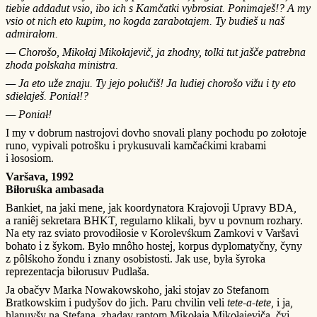
tiebie addadut vsio, ibo ich s Kamčatki vybrosiat. Ponimaješ!? A my
vsio ot nich eto kupim, no kogda zarabotajem. Ty budieš u naš
admirałom.
— Chorošo, Mikołaj Mikołajevič, ja zhodny, tolki tut jašče patrebna
zhoda polskaha ministra.
— Ja eto uže znaju. Ty jejo połučiš! Ja ludiej chorošo vižu i ty eto
sdiełaješ. Poniał!?
— Poniał!
I my v dobrum nastrojovi dovho snovali plany pochodu po zołotoje
runo, vypivali potrošku i prykusuvali kamčaćkimi krabami
i łososiom.
Varšava, 1992
Biłoruśka ambasada
Bankiet, na jaki mene, jak koordynatora Krajovoji Upravy BDA,
a raniêj sekretara BHKT, regularno klikali, byv u povnum rozhary.
Na ety raz sviato provodiłosie v Korolevśkum Zamkovi v Varšavi
bohato i z šykom. Było mnôho hostej, korpus dyplomatyčny, čyny
z pôlśkoho žondu i znany osobistosti. Jak use, była šyroka
reprezentacja biłorusuv Pudlaša.
Ja obačyv Marka Nowakowskoho, jaki stojav zo Stefanom
Bratkowskim i pudyšov do jich. Paru chvilin veli
tete-a-tete
, i ja,
hlanuvšy na Stefana, zhadav raptom Mikołaja Mikołajeviča, čyj