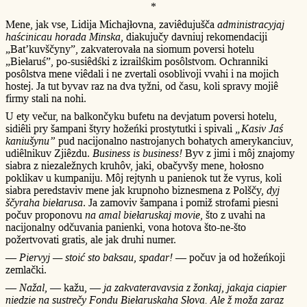
*
Mene, jak vse, Lidija Michajłovna, zaviêdujušča
administracyjaj
haścinicau horada Minska
, diakujučy davniuj rekomendaciji
„Bat’kuvščyny”, zakvaterovała na siomum poversi hotelu
„Biełaruś”, po-susiêdśki z izrailśkim posôlstvom. Ochranniki
posôlstva mene viêdali i ne zvertali osoblivoji vvahi i na mojich
hostej. Ja tut byvav raz na dva tyžni, od času, koli spravy mojiê
firmy stali na nohi.
U ety večur, na balkončyku bufetu na devjatum poversi hotelu,
sidiêli pry šampani štyry hožeńki prostytutki i spivali
„Kasiv Jaś
kaniušynu”
pud nacijonalno nastrojanych bohatych amerykanciuv,
udiêlnikuv Zjiêzdu.
Business is business!
Byv z jimi i môj znajomy
siabra z niezaležnych kruhôv, jaki, obačyvšy mene, hołosno
poklikav u kumpaniju. Môj rejtynh u panienok tut že vyrus, koli
siabra peredstaviv mene jak krupnoho biznesmena z Polščy,
dyj
ščyraha biełarusa
. Ja zamoviv šampana i pomiž strofami piesni
počuv proponovu
na amal biełaruskaj movie
, što z uvahi na
nacijonalny odčuvania panienki, vona hotova što-ne-što
požertvovati gratis, ale jak druhi numer.
—
Piervyj — stoić sto baksau, spadar!
— počuv ja od hožeńkoji
zemlački.
—
Nažal,
— kažu, —
ja zakvateravavsia z žonkaj, jakaja ciapier
niedzie na sustrečy Fondu Biełaruskaha Słova. Ale ž moža zaraz