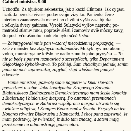
Gabinet ministra. 9.00
Uchodžu. Za bjurkom sekretarka, jak z kazki Clintona. Jak cygaru
lizati. Ja peredstavivsie, podav svoju vizytku. Panienka čerez
interkom zaanonsovała mene i po chvilini vyšła z-za bjurka
i odkryła dvery gabineta. Vysoki Sulatycki vyjšov naprotiv, po-
matrośki stisnuv ruku, poprosiv siêsti i zamoviv dviê môcny kavy,
što posli včorašnioho bankietu było
očeń k stati
.
— Zaintrygował mnie pan wczoraj niecodzienną propozycją,
—
začav minister
bez zbędnych ozdobników
. Mužyk byv morakom i,
vidno, ministeryjalne krêsło ne nadto zminiło joho pryvyčki. –
To
nie ja będę z panem rozmawiać o szczegółach, tylko Departament
Głębokiego Rybołówstwa. To później. Sam chciałbym jednak, zanim
pana do nich zaprowadzą, zapytać, skąd właśnie ten pomysł
o kwocie.
— Panie ministrze, pozwolę sobie najpierw w kilku słowach
powiedzieć o sobie. Jako koordynator Krajowego Zarządu
Białoruskiego Zjednoczenia Demokratycznego mam ścisłe kontakty
z Białorusią i białoruską diasporą. Po ostatnich przemianach
demokratycznych w Białorusi współpraca diaspor utrwaliła się
i właśnie odbył się I Kongres Białorusinów Świata. Przybyli na ten
Kongres również Białorusini z Kamczatki. I chcę pana zapewnić, że
mam podstawy, by twierdzić, iż dużo tam znaczą, a zatem mają
przełożenie na administrację gubernatora.