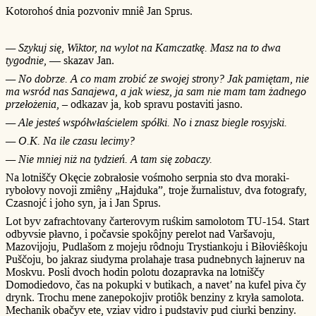
Kotorohoś dnia pozvoniv mniê Jan Sprus.
— Szykuj się, Wiktor, na wylot na Kamczatkę. Masz na to dwa
tygodnie,
— skazav Jan.
— No dobrze. A co mam zrobić ze swojej strony? Jak pamiętam, nie
ma wsród nas Sanajewa, a jak wiesz, ja sam nie mam tam żadnego
przełożenia,
– odkazav ja, kob spravu postaviti jasno.
— Ale jesteś współwłaścielem spółki. No i znasz biegle rosyjski.
— O.K. Na ile czasu lecimy?
— Nie mniej niż na tydzień. A tam się zobaczy.
Na lotniščy Okęcie zobrałosie vośmoho serpnia sto dva moraki-
rybołovy novoji zmiêny „Hajduka”, troje žurnalistuv, dva fotografy,
Czasnojć i joho syn, ja i Jan Sprus.
Lot byv zafrachtovany čarterovym ruśkim samolotom TU-154. Start
odbyvsie płavno, i počavsie spokôjny perelot nad Varšavoju,
Mazovijoju, Pudlašom z mojeju rôdnoju Trystiankoju i Biłoviêśkoju
Puščoju, bo jakraz siudyma prolahaje trasa pudnebnych łajneruv na
Moskvu. Posli dvoch hodin polotu dozapravka na lotniščy
Domodiedovo, čas na pokupki v butikach, a navet’ na kufel piva čy
drynk. Trochu mene zanepokojiv protiôk benziny z kryła samolota.
Mechanik obačyv ete, vziav vidro i pudstaviv pud ciurki benziny.