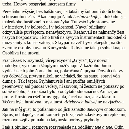
treba. Hotovy pospryjati interesam firmy.
Perediahnuvšysie, bez halštukuv, na taksi my šuhonuli do tichoho,
schovanoho deś za Akademijoju Nauk
častnovo kafe
, a dokładniêj –
maleńkoho hustôvnoho restorančyka. Tut vsio było stonovane
i v interjery, i v kolorach, i v hołosnosti. Navet’ oficijanty
odzyvalisie puvšeptom, nenavjazčyvo. Reahovali na najmenčy žest
našych hospodarôv. Ticho hrali na žyvych instrumentach mołodeńki
muzykanty z konservatoryji. Skrypač navet’ byv nekiepśki, na što
zvernuv osoblivu uvahu Kurzymski. To była ne takaja sobiê knajpa.
Osobliva i na urovni.
Franciszek Kurzymski, viceprezydent „Gryfa”, byv dovoli
mołodym, vysokim i ščupłym mužčynoju. Z každoho tłumu
vydilałasie b joho čorna, bujna, pokručana čupryna. Dovoli cikavy
typ čołoviêka, prytym nikoli ne viêdaješ, što na samuj spravi vôn
dumaje. Tak i teper. Pryhlanuvsie i ani pudčas raniêjšych
peremovuv, ani pudčas večery, ni słovom, ni žestom ne pokazav po
sobiê ničoho, što možna było b odčytati odnoznačno. Ani za, ani
protiv. Prosto vicešef firmy-giganta, facet na luzi, ale z klasoju.
Večera była hustôvna, prysutnost’
dziełavych ludziej
ne navjazčyva.
Jak na môj gust, to potiahnuło od jich zanadto
diełovym
chołodkom.
Sprus, uchilajučysie od konkretnych zajavok zdavkovymi replikami,
rozmovu zvjôv pomału na latynoski portovy pryhody.
I tak z ohulnoji, rozmova rozsypałasie na oddiêlny
tete a tete
. Odin