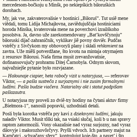
mercedesom-bočkoju u Minśk, po nekiepśkich biłoruśkich
dorohach.
My, jak vse, zakvaterovalisie v hostinici „Biłoruś”. Tut usiê mene
viêdali, tomu Lidija Michajłovna, zaviêdujuščaja hostiniciami
horoda Minśka, kvaterovała mene na poverchovi izrailśkoho
posolstva. Ja, davno uže zarekomendovany „Bat’kovščynoju”
biłoruski dijač-zahraničnik, vyklikav jiê povny doviêr. Pudčas
vstrêčy z Sivčykom my obhovoryli plany i skłali
rehłamient
na
zavtra. Uže miêli potverdžane, što kvotu na mintaja otrymajem
z resursuv Biłorusi. Naša firma musit zrevanžovatisie,
dofinansovujučy prohramu Ditej Čarnobyla. Odnym słovom,
najvažniejše pytanie było rozvjazane.
— Hałounaje ciapier, heta rabočy vizit u nataryjusa,
— referovav
Viktor, —
a paśla sustreča z surjoznymi i nie zusim farmalnymi
ludźmi. Paśla budzie viačera. Natarialny akt i statut padpišam
paślazautra.
U notaryjusa my proveli zo dviê-try hodiny na čytani aktuv firmy
„Biełmora-1”, nanosili popravki, uzhodniali detali.
Posli była korotka vstrêča pry kavi z
dziełavymi ludźmi
, jakuju
naładiv Viktor. Musit tôlki tak, na vsiaki słučaj, koli b u nas spravy
raptom zatormozili. Vony okazalisie nad vyraz surjozny, nad vyraz
diłovyje i małorozhovôrčyvy. Pryšli vdvoch. Ich partnery majut na
Kamčatci „schvačany sfery”, kontrolujut koje-što, a navet’ i što