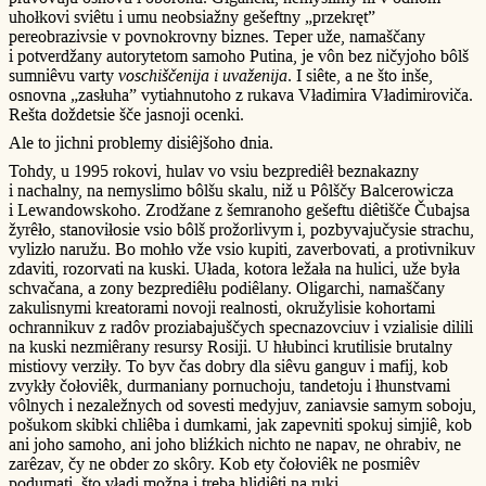
uhołkovi sviêtu i umu neobsiažny gešeftny „przekręt”
pereobrazivsie v povnokrovny biznes. Teper uže, namaščany
i potverdžany autorytetom samoho Putina, je vôn bez ničyjoho bôlš
sumniêvu varty
voschiščenija i uvaženija
. I siête, a ne što inše,
osnovna „zasłuha” vytiahnutoho z rukava Vładimira Vładimiroviča.
Rešta doždetsie šče jasnoji ocenki.
Ale to jichni problemy disiêjšoho dnia.
Tohdy, u 1995 rokovi, hulav vo vsiu bezprediêł beznakazny
i nachalny, na nemyslimo bôlšu skalu, niž u Pôlščy Balcerowicza
i Lewandowskoho. Zrodžane z šemranoho gešeftu diêtišče Čubajsa
žyrêło, stanoviłosie vsio bôlš prožorlivym i, pozbyvajučysie strachu,
vylizło naružu. Bo mohło vže vsio kupiti, zaverbovati, a protivnikuv
zdaviti, rozorvati na kuski. Ułada, kotora ležała na hulici, uže była
schvačana, a zony bezprediêłu podiêlany. Oligarchi, namaščany
zakulisnymi kreatorami novoji realnosti, okružylisie kohortami
ochrannikuv z radôv proziabajuščych specnazovciuv i vzialisie dilili
na kuski nezmiêrany resursy Rosiji. U hłubinci krutilisie brutalny
mistiovy verziły. To byv čas dobry dla siêvu ganguv i mafij, kob
zvykły čołoviêk, durmaniany pornuchoju, tandetoju i łhunstvami
vôlnych i nezaležnych od sovesti medyjuv, zaniavsie samym soboju,
pošukom skibki chliêba i dumkami, jak zapevniti spokuj simjiê, kob
ani joho samoho, ani joho bliźkich nichto ne napav, ne ohrabiv, ne
zarêzav, čy ne obder zo skôry. Kob ety čołoviêk ne posmiêv
podumati, što vładi možna i treba hlidiêti na ruki.