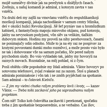
mojiê sumniêvy divitsie jak na perežytok u disiêjšych časach.
Zreštoju, u našuj komandi je admirał, z kotorym zavtra v nas
vstrêča.
Na druhi deń my zajšli na vmovlanu vstrêču do respublikanśkoji
morśkoji kompaniji, jakaja nachodiłasie v samum centry Minśka,
deś v okolici hulici Revolucijnoji. Jiê šef pryniav nas u hromôzdkum
kabineti, z fantastyčnoju mapoju mirovoho okijanu, pud kotoroju,
jakby na nevysokum podyjumi, vôn siêv za velikim, tiažkim
dubovym stołom. Hodinu my proveli na niby perehovorach, časami
ne ponimajučy odin odnoho. Može to ja na ety raz ne pospivav za
krutymi povorotami dumki moho rozmôvci, a može prosto vsio było
ne tak i dohovorane vže na samum počatku, šče pered našym
prychodom siudy. Bo vsio vyhladało tak, jakby my hovoryli na
raznych movach. Rozstalisie, na môj pohlad, ni z čym.
Posli obiêdu ciêłe popołudnie my ždali admirała. Viktor hovoryv po
sotovomu telefonovi, zvjaź rvałasie raz za razom. Štoś u planach
admirała pominiałosie i vôn tak i ne zmôh pryjiêchati na spotkanie.
Sam admirał – to
čałaviek Kiebiča
.
— Z jim my vielmi chutka rašym prablemy łovli i kvoty,
— kazav
Viktor. —
Treba tolki zacikavić jaho pa sapraudnamu našym
prajektam.
Čom niê! Tolko kob čołoviêka zacikaviti i perekonati, spočatku
treba z jim spotkatisie bezposerednio, a ne verbalno. Čas išov,