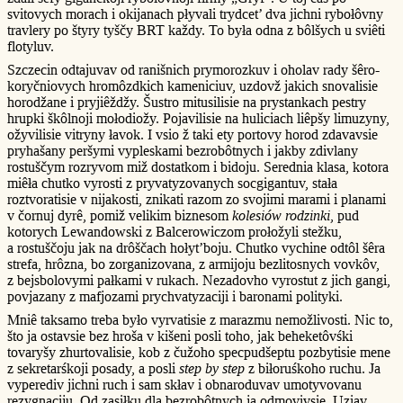
svitovych morach i okijanach płyvali trydcet’ dva jichni rybołôvny
travlery po štyry tyščy BRT každy. To była odna z bôlšych u sviêti
flotyluv.
Szczecin odtajuvav od ranišnich prymorozkuv i oholav rady šêro-
koryčniovych hromôzdkich kameniciuv, uzdovž jakich snovalisie
horodžane i pryjiêždžy. Šustro mitusilisie na prystankach pestry
hrupki škôlnoji mołodiožy. Pojavilisie na huliciach liêpšy limuzyny,
ožyvilisie vitryny łavok. I vsio ž taki ety portovy horod zdavavsie
pryhašany peršymi vypleskami bezrobôtnych i jakby zdivlany
rostuščym rozryvom miž dostatkom i bidoju. Serednia klasa, kotora
miêła chutko vyrosti z pryvatyzovanych socgigantuv, stała
roztvoratisie v nijakosti, znikati razom zo svojimi marami i planami
v čornuj dyrê, pomiž velikim biznesom
kolesiów rodzinki
, pud
kotorych Lewandowski z Balcerowiczom prołožyli stežku,
a rostuščoju jak na drôščach hołyt’boju. Chutko vychine odtôl šêra
strefa, hrôzna, bo zorganizovana, z armijoju bezlitosnych vovkôv,
z bejsbolovymi pałkami v rukach. Nezadovho vyrostut z jich gangi,
povjazany z mafjozami prychvatyzaciji i baronami polityki.
Mniê taksamo treba było vyrvatisie z marazmu nemožlivosti. Nic to,
što ja ostavsie bez hroša v kišeni posli toho, jak beheketôvśki
tovaryšy zhurtovalisie, kob z čužoho specpudšeptu pozbytisie mene
z sekretarśkoji posady, a posli
step by step
z biłoruśkoho ruchu. Ja
vyperediv jichni ruch i sam skłav i obnaroduvav umotyvovanu
rezygnaciju. Od zasiłku dla bezrobôtnych ja odmovivsie. Uziav