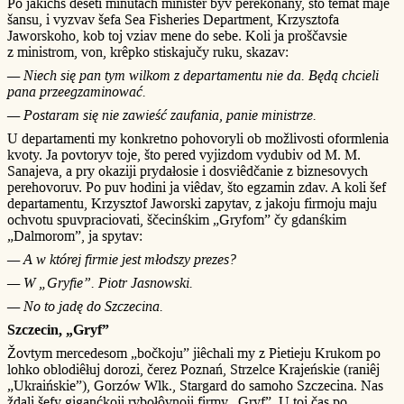
Po jakichś deseti minutach minister byv perekonany, što temat maje
šansu, i vyzvav šefa Sea Fisheries Department, Krzysztofa
Jaworskoho, kob toj vziav mene do sebe. Koli ja proščavsie
z ministrom, von, krêpko stiskajučy ruku, skazav:
— Niech się pan tym wilkom z departamentu nie da. Będą chcieli
pana przeegzaminować.
— Postaram się nie zawieść zaufania, panie ministrze.
U departamenti my konkretno pohovoryli ob možlivosti oformlenia
kvoty. Ja povtoryv toje, što pered vyjizdom vydubiv od M. M.
Sanajeva, a pry okaziji prydałosie i dosviêdčanie z biznesovych
perehovoruv. Po puv hodini ja viêdav, što egzamin zdav. A koli šef
departamentu, Krzysztof Jaworski zapytav, z jakoju firmoju maju
ochvotu spuvpraciovati, ščecinśkim „Gryfom” čy gdanśkim
„Dalmorom”, ja spytav:
— A w której firmie jest młodszy prezes?
— W „Gryfie”. Piotr Jasnowski.
— No to jadę do Szczecina.
Szczecin, „Gryf”
Žovtym mercedesom „bočkoju” jiêchali my z Pietieju Krukom po
lohko oblodiêłuj dorozi, čerez Poznań, Strzelce Krajeńskie (raniêj
„Ukraińskie”), Gorzów Wlk., Stargard do samoho Szczecina. Nas
ždali šefy giganćkoji rybołôvnoji firmy „Gryf”. U toj čas po