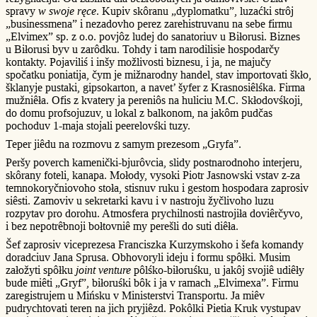
spravy
w swoje ręce
. Kupiv skôranu „dyplomatku”, luzaćki strôj
„businessmena” i nezadovho perez zarehistruvanu na sebe firmu
„Elvimex” sp. z o.o. povjôz ludej do sanatoriuv u Biłorusi. Biznes
u Biłorusi byv u zarôdku. Tohdy i tam narodilisie hospodarčy
kontakty. Pojaviliś i inšy možlivosti biznesu, i ja, ne majučy
spočatku poniatija, čym je mižnarodny handel, stav importovati škło,
šklanyje pustaki, gipsokarton, a navet’ šyfer z Krasnosiêlśka. Firma
mužniêła. Ofis z kvatery ja pereniôs na huliciu M.C. Skłodovśkoji,
do domu profsojuzuv, u lokal z balkonom, na jakôm pudčas
pochoduv 1-maja stojali peerelovśki tuzy.
Teper jiêdu na rozmovu z samym prezesom „Gryfa”.
Peršy poverch kamenički-bjurôvcia, slidy postnarodnoho interjeru,
skôrany foteli, kanapa. Mołody, vysoki Piotr Jasnowski vstav z-za
temnokoryčniovoho stoła, stisnuv ruku i gestom hospodara zaprosiv
siêsti. Zamoviv u sekretarki kavu i v nastroju žyčlivoho luzu
rozpytav pro dorohu. Atmosfera prychilnosti nastrojiła doviêrčyvo,
i bez nepotrêbnoji bołtovniê my perešli do suti diêła.
Šef zaprosiv viceprezesa Franciszka Kurzymskoho i šefa komandy
doradciuv Jana Sprusa. Obhovoryli ideju i formu spôłki. Musim
załožyti spôłku
joint venture
pôlśko-biłoruśku, u jakôj svojiê udiêły
bude miêti „Gryf”, biłoruśki bôk i ja v ramach „Elvimexa”. Firmu
zaregistrujem u Mińsku v Ministerstvi Transportu. Ja miêv
pudrychtovati teren na jich pryjiêzd. Pokôlki Pietia Kruk vystupav