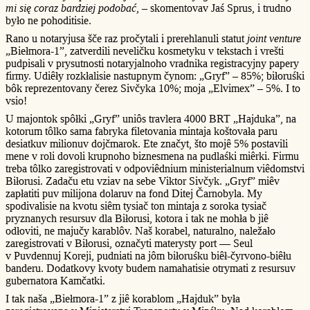
mi się coraz bardziej podobać,
– skomentovav Jaś Sprus, i trudno
było ne pohoditisie.
Rano u notaryjusa šče raz pročytali i prerehlanuli statut
joint venture
„Biełmora-1”, zatverdili neveličku kosmetyku v tekstach i vrešti
pudpisali v prysutnosti notaryjalnoho vradnika registracyjny papery
firmy. Udiêły rozkłalisie nastupnym čynom: „Gryf” – 85%; biłoruśki
bôk reprezentovany čerez Sivčyka 10%; moja „Elvimex” – 5%. I to
vsio!
U majontok spôłki „Gryf” uniôs travlera 4000 BRT „Hajduka”, na
kotorum tôlko sama fabryka filetovania mintaja koštovała paru
desiatkuv milionuv dojčmarok. Ete značyt, što mojê 5% postavili
mene v roli dovoli krupnoho biznesmena na pudlaśki miêrki. Firmu
treba tôlko zaregistrovati v odpoviêdnium ministerialnum viêdomstvi
Biłorusi. Zadaču etu vziav na sebe Viktor Sivčyk. „Gryf” miêv
zapłatiti puv milijona dolaruv na fond Ditej Čarnobyla. My
spodivalisie na kvotu siêm tysiač ton mintaja z soroka tysiač
pryznanych resursuv dla Biłorusi, kotora i tak ne mohła b jiê
odłoviti, ne majučy karablôv. Naš korabel, naturalno, naležało
zaregistrovati v Biłorusi, označyti materysty port — Seul
v Puvdennuj Koreji, pudniati na jôm biłoruśku biêł-čyrvono-biêłu
banderu. Dodatkovy kvoty budem namahatisie otrymati z resursuv
gubernatora Kamčatki.
I tak naša „Biełmora-1” z jiê korablom „Hajduk” była