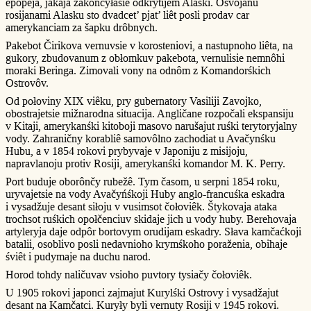
epopeja, jakaja zakônčyłasie odkrytijem Alaski. Osvojanu
rosijanami Alasku sto dvadcet’ pjat’ liêt posli prodav car
amerykanciam za šapku drôbnych.
Pakebot Čirikova vernuvsie v korosteniovi, a nastupnoho liêta, na
gukory, zbudovanum z obłomkuv pakebota, vernulisie nemnôhi
moraki Beringa. Zimovali vony na odnôm z Komandorśkich
Ostrovôv.
Od połoviny XIX viêku, pry gubernatory Vasiliji Zavojko,
obostrajetsie mižnarodna situacija. Angličane rozpočali ekspansiju
v Kitaji, amerykanśki kitoboji masovo narušajut ruśki terytoryjalny
vody. Zahraničny korabliê samovôlno zachodiat u Avačynśku
Hubu, a v 1854 rokovi prybyvaje v Japoniju z misijoju,
napravlanoju protiv Rosiji, amerykanśki komandor M. K. Perry.
Port buduje oborônčy rubežê. Tym časom, u serpni 1854 roku,
uryvajetsie na vody Avačyńśkoji Huby anglo-francuśka eskadra
i vysadžuje desant siłoju v vusimsot čołoviêk. Štykovaja ataka
trochsot ruśkich opołčenciuv skidaje jich u vody huby. Berehovaja
artyleryja daje odpôr bortovym orudijam eskadry. Słava kamčaćkoji
batalii, osoblivo posli nedavnioho krymśkoho poraženia, obihaje
śviêt i pudymaje na duchu narod.
Horod tohdy naličuvav vsioho puvtory tysiačy čołoviêk.
U 1905 rokovi japonci zajmajut Kurylśki Ostrovy i vysadžajut
desant na Kamčatci. Kuryły byli vernuty Rosiji v 1945 rokovi.