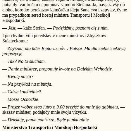
potiahły tvar trošku napominav samoho Stefana. Ja, navjazavšy do
etoho, korotko perekazav kamčaćku ideju Sanajeva i zapytav, čy ne
ma prypadkom sered hostej ministra Transportu i Morśkoji
Hospodarki.
—
Jest,
— kaže Stefan. —
Podejdźmy, poznam cię z nim.
I po chvilini vôn peredstaviv mene ministrovi Zbyszkowi
Sulatyckomu:
— Zbyszku, oto lider Białorusinóv v Polsce. Ma dla ciebie ciekawą
propozycję.
— Tak? No to słucham.
—
Panie ministrze, proponuje kwotę na Dalekim Wchodzie.
— Kwotę na co?
— Na przykład na mintaja.
— Gdzie konkretnie?
— Morze Ochockie.
— Proszę wobec tego jutro o 9.00 przyjść do mnie do gabinetu,
—
skazav minister, podajučy mnie svoju vizytku.
— Dziękuję, panie ministrze. Będę punktualnie.
Ministerstvo Transportu i Morśkoji Hospodarki