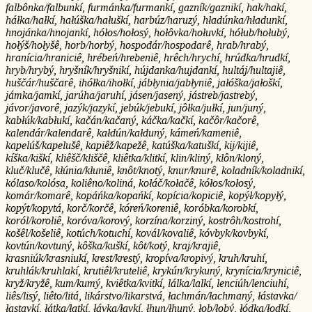
falbônka/falbunkí, furmánka/furmankí, gazník/gaznikí, hak/hakí,
háłka/hałkí, hałúška/hałuškí, harbúz/haruzý, hładúnka/hładunkí,
hnojánka/hnojankí, hółos/hołosý, hołôvka/hołuvkí, hółub/hołubý,
hołýš/hołyšê, horb/horbý, hospodár/hospodarê, hrab/hrabý,
hranícia/hraniciê, hrébeń/hrebeniê, hrêch/hrychí, hrúdka/hrudkí,
hryb/hrybý, hryšník/hryšnikí, hújdanka/hujdankí, hultáj/hultajiê,
huščár/huščarê, ihółka/ihołkí, jábłynia/jabłyniê, jałóška/jałoškí,
jámka/jamkí, jarúha/jaruhí, jásen/jasený, jástreb/jastrebý,
jávor/javorê, jazýk/jazykí, jebúk/jebukí, jôłka/jułkí, jun/juný,
kabłúk/kabłukí, kačán/kačaný, káčka/kačkí, kačôr/kačorê,
kalendár/kalendarê, kałdún/kałduný, kámeń/kameniê,
kapelúš/kapelušê, kapiêž/kapežê, katúška/katuškí, kij/kijiê,
kíška/kiškí, kliêšč/kliščê, kliêtka/klitkí, klin/kliný, klôn/kloný,
kluč/klučê, kłúnia/kłuniê, knôt/knotý, knur/knurê, koladník/koladnikí,
kólaso/kolósa, koliêno/koliná, kołáč/kołačê, kółos/kołosý,
komár/komarê, kopáńka/kopańkí, kopícia/kopiciê, kopýł/kopyłý,
kopýt/kopytá, korč/korčê, kóreń/koreniê, koróbka/korobkí,
koról/koroliê, koróva/korový, korzína/korziný, kostrôh/kostrohí,
košêl/košeliê, kotúch/kotuchí, kovál/kovaliê, kóvbyk/kovbykí,
kovtún/kovtuný, kôška/kuškí, kôt/kotý, kraj/krajiê,
krasniúk/krasniukí, krest/krestý, kropíva/kropivý, kruh/kruhí,
kruhlák/kruhlakí, krutiêl/kruteliê, krykún/krykuný, krynícia/kryniciê,
kryž/kryžê, kum/kumý, kviêtka/kvitkí, lálka/lalkí, lenciúh/lenciuhí,
liês/lisý, liêto/litá, likárstvo/likarstvá, łachmán/łachmaný, łástavka/
łastavkí, łátka/łatkí, łávka/łavkí, łhun/łhuný, łob/łobý, łódka/łodkí,