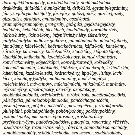
darmojiêd/darmojiêdy, dochôd/dochódy, dodátok/dodátki,
druk/drúki, dúla/dúli, dúmka/dúmki, dzik/dzíki, egzámin/egzáminy,
fábryka/fábryki, fakt/fákty, fôra/fôry, galóš/galóšy, gazéta/gazéty,
gílza/gílzy, gíra/gíry, gmína/gmíny, gozď/gózdi,
gramofón/gramofóny, grat/gráty, guź/gúzi, gvjázda/gvjázdy,
had/hády, hébel/hébli, hícel/hícli, hnída/hnídy, horód/horódy,
húrba/húrby, ikóna/ikóny, inžyniêr/inžyniêry, ískra/ískry,
jábłyko/jábłyka, jadłôveć/jadłôvci, jahniá/jahniáta, jáhoda/jáhody,
jáma/jámy, kábel/kábli, kačeniá/kačeniáta, káfla/káfli, kant/kánty,
kára/káry, kárta/kárty, kilíšok/kilíški, kloc/klócy, kłópot/kłópoty,
kłub/kłúby, kníha/kníhi, kołchóz/kołchózy, komisár/komisáry,
konvért/konvérty, kópeć/kópci, korováj/korováji, košt/kóšty,
koteniá/koteniáta, kotiół/kotłý, kôń/kóni, krápla/krápli, krýha/krýhi,
kúteń/kútni, kuzáka/kuzáki, kvárta/kvárty, lípa/lípy, lis/lísy, łach/
łáchi, łápa/łápy,łyk/łýki, malína/malíny, mjáčyk/mjáčyki,
miêch/miêchi, móva/móvy, múcha/múchi, múka/múki, mur/múry,
mýrsa/mýrsy, oficér/oficéry, óko/óčy, okôp/okópy,
opołónik/opołóniki, orêch/orêchi, otrók/otróki, paciôrok/paciôrki,
páleć/pálci, pámołodok/pámołodki, pančócha/pančóchi,
pásmo/pásma, pić/píci, piêč/péčy, piêveń/piêvni, piróžok/piróžki,
płuh/płúhi, póhlad/póhlady, pohôn/pohóny, pokłôn/pokłóny,
pokôjnik/pokójniki, porosiá/porosiáta, prôśba/prôśby,
pryčýna/pryčýny, pudóšva/pudóšvy, púto/púta, rána/rány, rêč/réčy,
rozkáz/rozkázy, rozmiêr/rozmiêry, rôh/róhi, samochód/samochódy,
samolót/samolóty, schôdok/schôdki, sércie/sérci, sołdát/sołdáty,