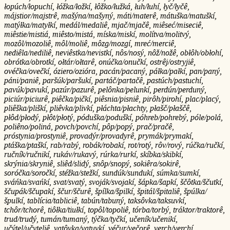
łopúch/łopuchí, łóžka/łožkí, łôžko/łužká, łuh/łuhí, łyč/łyčê,
májstior/majstrê, mašýna/mašyný, máti/materê, mátuška/matuškí,
matýłka/matyłkí, medál/medaliê, mjač/mjačê, miêseć/miseciê,
miêstie/mistiá, miêsto/mistá, míska/miskí, molítva/molitvý,
mozôl/mozoliê, môl/moliê, môzg/mozgí, mreć/merciê,
nediêla/nediliê, neviêstka/nevistkí, nôs/nosý, nôž/nožê, obłôh/obłohí,
obrótka/obrotkí, ołtár/ołtarê, onúčka/onučkí, ostrêj/ostryjiê,
ovéčka/ovečkí, óziero/ozióra, pacán/pacaný, páłka/pałkí, pan/paný,
páni/paniê, paršúk/paršukí, partáč/partačê, pastúch/pastuchí,
pavúk/pavukí, pazúr/pazurê, pelônka/pelunkí, perdún/perduný,
piciúr/piciurê, piêčka/pičkí, piêsnia/pisniê, pirôh/pirohí, plac/placý,
pliêška/pliškí, pliêvka/plivkí, płáchta/płachty, płašč/płaščê,
płôd/płodý, płôt/płotý, póduška/poduškí, póhreb/pohrebý, póle/polá,
poliêno/poliná, povch/povchí, pôp/popý, prač/pračê,
próstynia/prostyniê, provadýr/provadyrê, prymák/prymakí,
ptáška/ptaškí, rab/rabý, robák/robakí, rot/rotý, rôv/rový, rúčka/ručkí,
ručník/ručnikí, rukáv/rukavý, rúrka/rurkí, skíbka/skibkí,
skrýnia/skryniê, sliêd/slidý, snôp/snopý, sokiêra/sokirê,
soróčka/soročkí, stéžka/stežkí, sundúk/sundukí, súmka/sumkí,
sváńka/svańkí, svat/svatý, svoják/svojakí, šápka/šapkí, ščôtka/ščutkí,
ščupák/ščupakí, ščur/ščurê, špílka/špilkí, špitál/špitaliê, špúlka/
špulkí, tablícia/tabliciê, tabún/tabuný, taksôvka/taksuvkí,
tchôr/tchorê, tiôłka/tiułkí, topôl/topoliê, tórba/torbý, tráktor/traktorê,
trud/trudý, tumán/tumaný, týčka/tyčkí, učeník/učenikí,
učýtel/učyteliê, vatôvka/vatuvkí, véčur/večorê, verch/verchí,