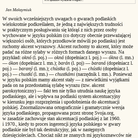
Jan Maksymiuk
W swoich wcześniejszych uwagach o gwarach podlaskich
wielokrotnie podkreślałem, że jedną z największych trudności
w praktycznym posługiwaniu się którąś z nich przez osoby
wychowane w języku polskim (co dotyczy obecnie przeważającej
większości osób, których przodkowie mówili po podlasku) jest
ruchomy akcent wyrazowy. Akcent ruchomy to akcent, który może
padać na różne sylaby w różnych formach danego wyrazu. Na
przykład:
oknó
(l. poj.) —
okná
(dopełniacz l. poj.) —
ókna
(l. mn.)
—
ókon
(dopełniacz l. mn.);
barán
(l. poj) —
baraná
(dopełniacz l.
poj.) —
baraný
(l. mn.);
chústka
(l. poj.) —
chústki
(dopełniacz l.
poj.) —
chustkí
(l. mn.) —
chustkámi
(narzędnik l. mn.). Ponieważ
w języku polskim mamy akcent stały — z niewielkimi wyjątkami
pada on na przedostatnią sylabę wyrazu (tzw. akcent
paroksytoniczny) — fakt ten nie tylko utrudnia naukę języka
podlaskiego, ale i wpływa na podlaski system akcentuacyjny
w kierunku jego rozprzężenia i upodobnienia do akcentuacji
polskiej. Znormalizowana ortograficznie i gramatycznie wersja
języka podlaskiego, propagowana przez stronę Svoja.org,
w zasadzie zachowuje stan akcentuacji podlaskiej z lat 1960.
i 1970., kiedy to proces ingerencji języka polskiego w gwary
podlaskie nie był tak destrukcyjny, jak w następnych
dziesięcioleciach. Chociaż nikt ze znanych mi językoznawców nie