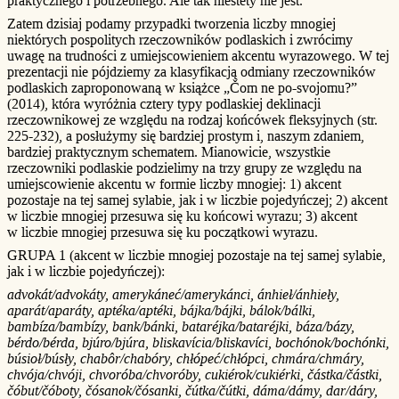
praktycznego i potrzebnego. Ale tak niestety nie jest.
Zatem dzisiaj podamy przypadki tworzenia liczby mnogiej
niektórych pospolitych rzeczowników podlaskich i zwrócimy
uwagę na trudności z umiejscowieniem akcentu wyrazowego. W tej
prezentacji nie pójdziemy za klasyfikacją odmiany rzeczowników
podlaskich zaproponowaną w książce „Čom ne po-svojomu?”
(2014), która wyróżnia cztery typy podlaskiej deklinacji
rzeczownikowej ze względu na rodzaj końcówek fleksyjnych (str.
225-232), a posłużymy się bardziej prostym i, naszym zdaniem,
bardziej praktycznym schematem. Mianowicie, wszystkie
rzeczowniki podlaskie podzielimy na trzy grupy ze względu na
umiejscowienie akcentu w formie liczby mnogiej: 1) akcent
pozostaje na tej samej sylabie, jak i w liczbie pojedyńczej; 2) akcent
w liczbie mnogiej przesuwa się ku końcowi wyrazu; 3) akcent
w liczbie mnogiej przesuwa się ku początkowi wyrazu.
GRUPA 1 (akcent w liczbie mnogiej pozostaje na tej samej sylabie,
jak i w liczbie pojedyńczej):
advokát/advokáty, amerykáneć/amerykánci, ánhieł/ánhieły,
aparát/aparáty, aptéka/aptéki, bájka/bájki, bálok/bálki,
bambíza/bambízy, bank/bánki, bataréjka/bataréjki, báza/bázy,
bérdo/bérda, bjúro/bjúra, bliskavícia/bliskavíci, bochónok/bochónki,
búsioł/búsły, chabôr/chabóry, chłópeć/chłópci, chmára/chmáry,
chvója/chvóji, chvoróba/chvoróby, cukiérok/cukiérki, částka/částki,
čóbut/čóboty, čósanok/čósanki, čútka/čútki, dáma/dámy, dar/dáry,