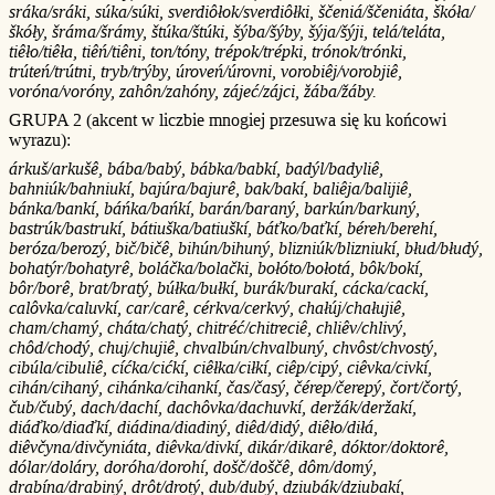
sráka/sráki, súka/súki, sverdiôłok/sverdiôłki, ščeniá/ščeniáta, škóła/
škóły, šráma/šrámy, štúka/štúki, šýba/šýby, šýja/šýji, telá/teláta,
tiêło/tiêła, tiêń/tiêni, ton/tóny, trépok/trépki, trónok/trónki,
trúteń/trútni, tryb/trýby, úroveń/úrovni, vorobiêj/vorobjiê,
voróna/voróny, zahôn/zahóny, zájeć/zájci, žába/žáby.
GRUPA 2 (akcent w liczbie mnogiej przesuwa się ku końcowi
wyrazu):
árkuš/arkušê, bába/babý, bábka/babkí, badýl/badyliê,
bahniúk/bahniukí, bajúra/bajurê, bak/bakí, baliêja/balijiê,
bánka/bankí, báńka/bańkí, barán/baraný, barkún/barkuný,
bastrúk/bastrukí, bátiuška/batiuškí, báťko/baťkí, béreh/berehí,
beróza/berozý, bič/bičê, bihún/bihuný, blizniúk/blizniukí, błud/błudý,
bohatýr/bohatyrê, boláčka/bolački, bołóto/bołotá, bôk/bokí,
bôr/borê, brat/bratý, búłka/bułkí, burák/burakí, cácka/cackí,
calôvka/caluvkí, car/carê, cérkva/cerkvý, chałúj/chałujiê,
cham/chamý, cháta/chatý, chitréć/chitreciê, chliêv/chlivý,
chôd/chodý, chuj/chujiê, chvalbún/chvalbuný, chvôst/chvostý,
cibúla/cibuliê, cíćka/cićkí, ciêłka/ciłkí, ciêp/cipý, ciêvka/civkí,
cihán/cihaný, cihánka/cihankí, čas/časý, čérep/čerepý, čort/čortý,
čub/čubý, dach/dachí, dachôvka/dachuvkí, deržák/deržakí,
diáďko/diaďkí, diádina/diadiný, diêd/didý, diêło/diłá,
diêvčyna/divčyniáta, diêvka/divkí, dikár/dikarê, dóktor/doktorê,
dólar/doláry, doróha/dorohí, došč/doščê, dôm/domý,
drabína/drabiný, drôt/drotý, dub/dubý, dziubák/dziubakí,