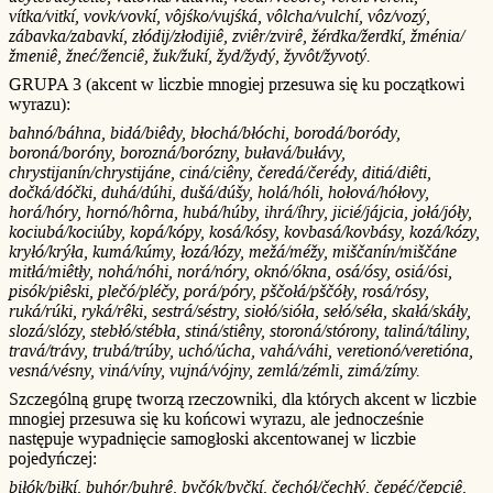
vítka/vitkí, vovk/vovkí, vôjśko/vujśká, vôlcha/vulchí, vôz/vozý,
zábavka/zabavkí, złódij/złodijiê, zviêr/zvirê, žérdka/žerdkí, žménia/
žmeniê, žneć/ženciê, žuk/žukí, žyd/žydý, žyvôt/žyvotý.
GRUPA 3 (akcent w liczbie mnogiej przesuwa się ku początkowi
wyrazu):
bahnó/báhna, bidá/biêdy, błochá/błóchi, borodá/boródy,
boroná/boróny, borozná/borózny, bułavá/bułávy,
chrystijanín/chrystijáne, ciná/ciêny, čeredá/čerédy, ditiá/diêti,
dočká/dóčki, duhá/dúhi, dušá/dúšy, holá/hóli, hołová/hółovy,
horá/hóry, hornó/hôrna, hubá/húby, ihrá/íhry, jicié/jájcia, jołá/jóły,
kociubá/kociúby, kopá/kópy, kosá/kósy, kovbasá/kovbásy, kozá/kózy,
kryłó/krýła, kumá/kúmy, łozá/łózy, mežá/méžy, miščanín/miščáne
mitłá/miêtły, nohá/nóhi, norá/nóry, oknó/ókna, osá/ósy, osiá/ósi,
pisók/piêski, plečó/pléčy, porá/póry, pščołá/pščóły, rosá/rósy,
ruká/rúki, ryká/rêki, sestrá/séstry, siołó/sióła, sełó/séła, skałá/skáły,
slozá/slózy, stebłó/stébła, stiná/stiêny, storoná/stórony, taliná/táliny,
travá/trávy, trubá/trúby, uchó/úcha, vahá/váhi, veretionó/veretióna,
vesná/vésny, viná/víny, vujná/vójny, zemlá/zémli, zimá/zímy.
Szczególną grupę tworzą rzeczowniki, dla których akcent w liczbie
mnogiej przesuwa się ku końcowi wyrazu, ale jednocześnie
następuje wypadnięcie samogłoski akcentowanej w liczbie
pojedyńczej:
biłók/biłkí, buhór/buhrê, byčók/byčkí, čechół/čechłý, čepéć/čepciê,