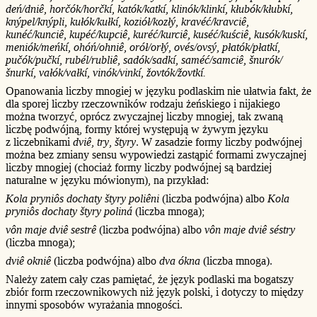
deń/dniê, horčók/horčkí, katók/katkí, klinók/klinkí, kłubók/kłubkí,
knýpel/knýpli, kułók/kułkí, koziół/kozłý, kravéć/kravciê,
kunéć/kunciê, kupéć/kupciê, kuréć/kurciê, kuséć/kuściê, kusók/kuskí,
meniók/meńkí, ohóń/ohniê, orół/orłý, ovés/ovsý, płatók/płatkí,
pučók/pučkí, rubél/rubliê, sadók/sadkí, saméć/samciê, šnurók/
šnurkí, vałók/vałkí, vinók/vinkí, žovtók/žovtkí.
Opanowania liczby mnogiej w języku podlaskim nie ułatwia fakt, że
dla sporej liczby rzeczowników rodzaju żeńskiego i nijakiego
można tworzyć, oprócz zwyczajnej liczby mnogiej, tak zwaną
liczbę podwójną, formy której występują w żywym języku
z liczebnikami
dviê
,
try
,
štyry
. W zasadzie formy liczby podwójnej
można bez zmiany sensu wypowiedzi zastąpić formami zwyczajnej
liczby mnogiej (chociaż formy liczby podwójnej są bardziej
naturalne w języku mówionym), na przykład:
Kola pryniôs dochaty štyry poliêni
(liczba podwójna) albo
Kola
pryniôs dochaty štyry poliná
(liczba mnoga);
vôn maje dviê sestrê
(liczba podwójna) albo
vôn maje dviê séstry
(liczba mnoga);
dviê okniê
(liczba podwójna) albo
dva ókna
(liczba mnoga).
Należy zatem cały czas pamiętać, że język podlaski ma bogatszy
zbiór form rzeczownikowych niż język polski, i dotyczy to między
innymi sposobów wyrażania mnogości.