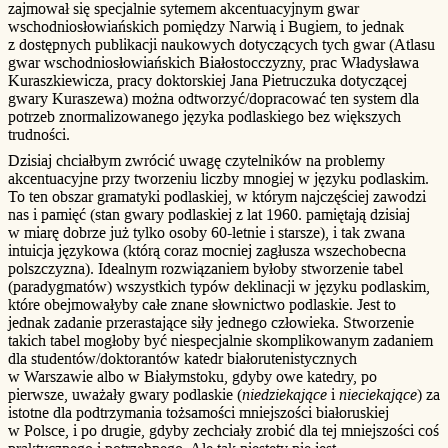
zajmował się specjalnie sytemem akcentuacyjnym gwar
wschodniosłowiańskich pomiędzy Narwią i Bugiem, to jednak
z dostępnych publikacji naukowych dotyczących tych gwar (Atlasu
gwar wschodniosłowiańskich Białostocczyzny, prac Władysława
Kuraszkiewicza, pracy doktorskiej Jana Pietruczuka dotyczącej
gwary Kuraszewa) można odtworzyć/dopracować ten system dla
potrzeb znormalizowanego języka podlaskiego bez większych
trudności.
Dzisiaj chciałbym zwrócić uwagę czytelników na problemy
akcentuacyjne przy tworzeniu liczby mnogiej w języku podlaskim.
To ten obszar gramatyki podlaskiej, w którym najczęściej zawodzi
nas i pamięć (stan gwary podlaskiej z lat 1960. pamiętają dzisiaj
w miarę dobrze już tylko osoby 60-letnie i starsze), i tak zwana
intuicja językowa (którą coraz mocniej zagłusza wszechobecna
polszczyzna). Idealnym rozwiązaniem byłoby stworzenie tabel
(paradygmatów) wszystkich typów deklinacji w języku podlaskim,
które obejmowałyby całe znane słownictwo podlaskie. Jest to
jednak zadanie przerastające siły jednego człowieka. Stworzenie
takich tabel mogłoby być niespecjalnie skomplikowanym zadaniem
dla studentów/doktorantów katedr białorutenistycznych
w Warszawie albo w Białymstoku, gdyby owe katedry, po
pierwsze, uważały gwary podlaskie (
niedziekające
i
nieciekające
) za
istotne dla podtrzymania tożsamości mniejszości białoruskiej
w Polsce, i po drugie, gdyby zechciały zrobić dla tej mniejszości coś