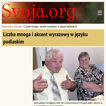
☰
Svoja.org
»
Artykuły
»
Liczba mnoga i akcent wyrazowy w języku podlaskim
Liczba mnoga i akcent wyrazowy w języku
podlaskim
Język podlaski ma bogatszy zbiór form rzeczownikowych niż język polski, i dotyczy to
m.in. sposobów wyrażania mnogości...