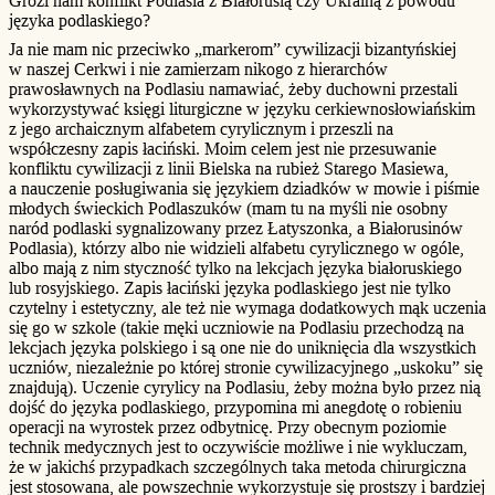
Grozi nam konflikt Podlasia z Białorusią czy Ukrainą z powodu
języka podlaskiego?
Ja nie mam nic przeciwko „markerom” cywilizacji bizantyńskiej
w naszej Cerkwi i nie zamierzam nikogo z hierarchów
prawosławnych na Podlasiu namawiać, żeby duchowni przestali
wykorzystywać księgi liturgiczne w języku cerkiewnosłowiańskim
z jego archaicznym alfabetem cyrylicznym i przeszli na
współczesny zapis łaciński. Moim celem jest nie przesuwanie
konfliktu cywilizacji z linii Bielska na rubież Starego Masiewa,
a nauczenie posługiwania się językiem dziadków w mowie i piśmie
młodych świeckich Podlaszuków (mam tu na myśli nie osobny
naród podlaski sygnalizowany przez Łatyszonka, a Białorusinów
Podlasia), którzy albo nie widzieli alfabetu cyrylicznego w ogóle,
albo mają z nim styczność tylko na lekcjach języka białoruskiego
lub rosyjskiego. Zapis łaciński języka podlaskiego jest nie tylko
czytelny i estetyczny, ale też nie wymaga dodatkowych mąk uczenia
się go w szkole (takie męki uczniowie na Podlasiu przechodzą na
lekcjach języka polskiego i są one nie do uniknięcia dla wszystkich
uczniów, niezależnie po której stronie cywilizacyjnego „uskoku” się
znajdują). Uczenie cyrylicy na Podlasiu, żeby można było przez nią
dojść do języka podlaskiego, przypomina mi anegdotę o robieniu
operacji na wyrostek przez odbytnicę. Przy obecnym poziomie
technik medycznych jest to oczywiście możliwe i nie wykluczam,
że w jakichś przypadkach szczególnych taka metoda chirurgiczna
jest stosowana, ale powszechnie wykorzystuje się prostszy i bardziej