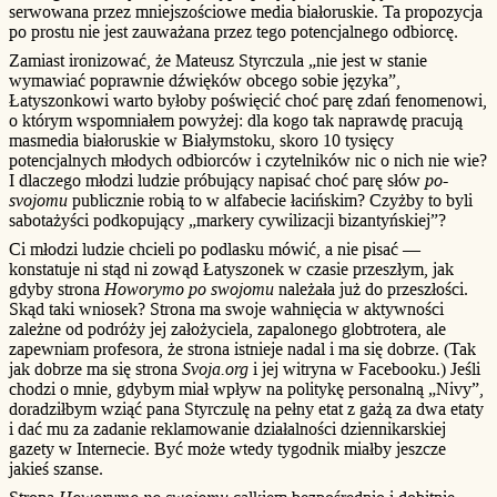
serwowana przez mniejszościowe media białoruskie. Ta propozycja
po prostu nie jest zauważana przez tego potencjalnego odbiorcę.
Zamiast ironizować, że Mateusz Styrczula „nie jest w stanie
wymawiać poprawnie dźwięków obcego sobie języka”,
Łatyszonkowi warto byłoby poświęcić choć parę zdań fenomenowi,
o którym wspomniałem powyżej: dla kogo tak naprawdę pracują
masmedia białoruskie w Białymstoku, skoro 10 tysięcy
potencjalnych młodych odbiorców i czytelników nic o nich nie wie?
I dlaczego młodzi ludzie próbujący napisać choć parę słów
po-
svojomu
publicznie robią to w alfabecie łacińskim? Czyżby to byli
sabotażyści podkopujący „markery cywilizacji bizantyńskiej”?
Ci młodzi ludzie chcieli po podlasku mówić, a nie pisać —
konstatuje ni stąd ni zowąd Łatyszonek w czasie przeszłym, jak
gdyby strona
Howorymo po swojomu
należała już do przeszłości.
Skąd taki wniosek? Strona ma swoje wahnięcia w aktywności
zależne od podróży jej założyciela, zapalonego globtrotera, ale
zapewniam profesora, że strona istnieje nadal i ma się dobrze. (Tak
jak dobrze ma się strona
Svoja.org
i jej witryna w Facebooku.) Jeśli
chodzi o mnie, gdybym miał wpływ na politykę personalną „Nivy”,
doradziłbym wziąć pana Styrczulę na pełny etat z gażą za dwa etaty
i dać mu za zadanie reklamowanie działalności dziennikarskiej
gazety w Internecie. Być może wtedy tygodnik miałby jeszcze
jakieś szanse.