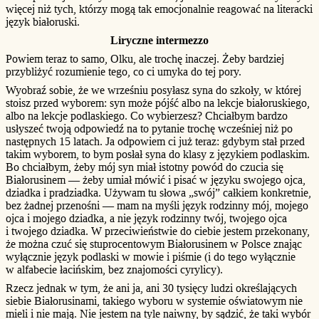
więcej niż tych, którzy mogą tak emocjonalnie reagować na literacki
język białoruski.
Liryczne intermezzo
Powiem teraz to samo, Olku, ale trochę inaczej. Żeby bardziej
przybliżyć rozumienie tego, co ci umyka do tej pory.
Wyobraź sobie, że we wrześniu posyłasz syna do szkoły, w której
stoisz przed wyborem: syn może pójść albo na lekcje białoruskiego,
albo na lekcje podlaskiego. Co wybierzesz? Chciałbym bardzo
usłyszeć twoją odpowiedź na to pytanie trochę wcześniej niż po
następnych 15 latach. Ja odpowiem ci już teraz: gdybym stał przed
takim wyborem, to bym posłał syna do klasy z językiem podlaskim.
Bo chciałbym, żeby mój syn miał istotny powód do czucia się
Białorusinem — żeby umiał mówić i pisać w języku swojego ojca,
dziadka i pradziadka. Używam tu słowa „swój” całkiem konkretnie,
bez żadnej przenośni — mam na myśli język rodzinny mój, mojego
ojca i mojego dziadka, a nie język rodzinny twój, twojego ojca
i twojego dziadka. W przeciwieństwie do ciebie jestem przekonany,
że można czuć się stuprocentowym Białorusinem w Polsce znając
wyłącznie język podlaski w mowie i piśmie (i do tego wyłącznie
w alfabecie łacińskim, bez znajomości cyrylicy).
Rzecz jednak w tym, że ani ja, ani 30 tysięcy ludzi określających
siebie Białorusinami, takiego wyboru w systemie oświatowym nie
mieli i nie mają. Nie jestem na tyle naiwny, by sądzić, że taki wybór