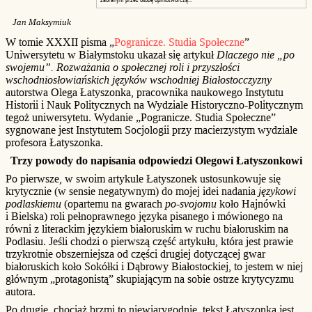
Jan Maksymiuk
W tomie XXXII pisma „
Pogranicze. Studia Społeczne
”
Uniwersytetu w Białymstoku ukazał się artykuł
Dlaczego nie „po
swojemu”. Rozważania o społecznej roli i przyszłości
wschodniosłowiańskich języków wschodniej Białostocczyzny
autorstwa Olega Łatyszonka, pracownika naukowego Instytutu
Historii i Nauk Politycznych na Wydziale Historyczno-Politycznym
tegoż uniwersytetu. Wydanie „Pogranicze. Studia Społeczne”
sygnowane jest Instytutem Socjologii przy macierzystym wydziale
profesora Łatyszonka.
Trzy powody do napisania odpowiedzi Olegowi Łatyszonkowi
Po pierwsze, w swoim artykule Łatyszonek ustosunkowuje się
krytycznie (w sensie negatywnym) do mojej idei nadania
językowi
podlaskiemu
(opartemu na gwarach
po-svojomu
koło Hajnówki
i Bielska) roli pełnoprawnego języka pisanego i mówionego na
równi z literackim językiem białoruskim w ruchu białoruskim na
Podlasiu. Jeśli chodzi o pierwszą część artykułu, która jest prawie
trzykrotnie obszerniejsza od części drugiej dotyczącej gwar
białoruskich koło Sokółki i Dąbrowy Białostockiej, to jestem w niej
głównym „protagonistą” skupiającym na sobie ostrze krytycyzmu
autora.
Po drugie, chociaż brzmi to niewiarygodnie, tekst Łatyszonka jest