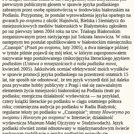
pierwszym publicznym głosem w sprawie języka podlaskiego
zabranym przez osobę opiniotwórczą w środowisku białoruskim na
Podlasiu. Przypomnę, że postulat wprowadzenia języka opartego na
gwarach
po-svojomu
z okolic Hajnówki, Bielska i Siemiatycz do
mniejszościowych mediów białoruskich w Białymstoku zgłosiłem
po raz pierwszy latem 2004 roku na tzw. Trialogu Białoruskim
zorganizowanym przez nieżyjącego już Sokrata Janowicza. W roku
następnym ten postulat opublikowałem w białostockim miesięczniku
„Czasopis” (
Pisati po-svojomu
, luty 2005), a dwa miesiące później
w tymże piśmie pojawił się mój tekst, w którym zaproponowałem
nazywanie tego postulowanego (mikro)języka literackiego
językiem
podlaskim
(
Ustawa o mniejszościach a naša pudlaśka mova
,
kwiecień 2005). Jakkolwiek oceniać efektywność moich wysiłków
w sprawie promocji języka podlaskiego na przestrzeni ostatnich 15
lat, nie sposób nie odnotować, że ten język wyszedł dziś już daleko
poza prywatne hobby publicysty z Pragi i stał się zauważalnym
elementem życia mniejszości białoruskiej na Podlasiu (teatr po
podlasku; energiczna działalność wydawnicza — na przykład,
cztery książki literackie po podlasku w ciągu ostatniego półtora
roku; comiesięczna audycja po podlasku w Radiu Białystok;
regularne teksty po podlasku w „Czasopisie”; strony
Howorymo po
swojomu
i
Hovorym po svojomu!
w Internecie; działalność
wydawnicza Muzeum Małej Ojczyzny w Studziwodach). Język
podlaski również został odnotowany w międzynarodowym świecie
naukowym (publikacje o języku podlaskim pojawiły się