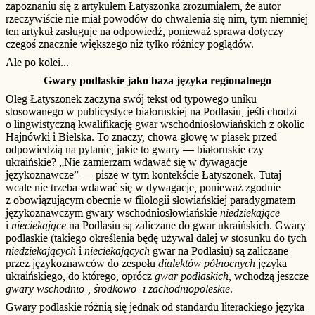
zapoznaniu się z artykułem Łatyszonka zrozumiałem, że autor
rzeczywiście nie miał powodów do chwalenia się nim, tym niemniej
ten artykuł zasługuje na odpowiedź, ponieważ sprawa dotyczy
czegoś znacznie większego niż tylko różnicy poglądów.
Ale po kolei...
Gwary podlaskie jako baza języka regionalnego
Oleg Łatyszonek zaczyna swój tekst od typowego uniku
stosowanego w publicystyce białoruskiej na Podlasiu, jeśli chodzi
o lingwistyczną kwalifikację gwar wschodniosłowiańskich z okolic
Hajnówki i Bielska. To znaczy, chowa głowę w piasek przed
odpowiedzią na pytanie, jakie to gwary — białoruskie czy
ukraińskie? „Nie zamierzam wdawać się w dywagacje
językoznawcze” — pisze w tym kontekście Łatyszonek. Tutaj
wcale nie trzeba wdawać się w dywagacje, ponieważ zgodnie
z obowiązującym obecnie w filologii słowiańskiej paradygmatem
językoznawczym gwary wschodniosłowiańskie
niedziekające
i
nieciekające
na Podlasiu są zaliczane do gwar ukraińskich. Gwary
podlaskie (takiego określenia będę używał dalej w stosunku do tych
niedziekających
i
nieciekających
gwar na Podlasiu) są zaliczane
przez językoznawców do zespołu
dialektów północnych
języka
ukraińskiego, do którego, oprócz
gwar podlaskich
, wchodzą jeszcze
gwary wschodnio-, środkowo- i zachodniopoleskie
.
Gwary podlaskie różnią się jednak od standardu literackiego języka