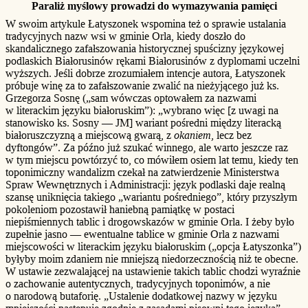
Paraliż myślowy prowadzi do wymazywania pamięci
W swoim artykule Łatyszonek wspomina też o sprawie ustalania
tradycyjnych nazw wsi w gminie Orla, kiedy doszło do
skandalicznego zafałszowania historycznej spuścizny językowej
podlaskich Białorusinów rękami Białorusinów z dyplomami uczelni
wyższych. Jeśli dobrze zrozumiałem intencje autora, Łatyszonek
próbuje winę za to zafałszowanie zwalić na nieżyjącego już ks.
Grzegorza Sosnę („sam wówczas optowałem za nazwami
w literackim języku białoruskim”): „wybrano więc [z uwagi na
stanowisko ks. Sosny — JM] wariant pośredni między literacką
białoruszczyzną a miejscową gwarą, z
okaniem
, lecz bez
dyftongów”. Za późno już szukać winnego, ale warto jeszcze raz
w tym miejscu powtórzyć to, co mówiłem osiem lat temu, kiedy ten
toponimiczny wandalizm czekał na zatwierdzenie Ministerstwa
Spraw Wewnętrznych i Administracji: język podlaski daje realną
szansę uniknięcia takiego „wariantu pośredniego”, który przyszłym
pokoleniom pozostawił haniebną pamiątkę w postaci
niepiśmiennych tablic i drogowskazów w gminie Orla. I żeby było
zupełnie jasno — ewentualne tablice w gminie Orla z nazwami
miejscowości w literackim języku białoruskim („opcja Łatyszonka”)
byłyby moim zdaniem nie mniejszą niedorzecznością niż te obecne.
W ustawie zezwalającej na ustawienie takich tablic chodzi wyraźnie
o zachowanie autentycznych, tradycyjnych toponimów, a nie
o narodową butaforię. „Ustalenie dodatkowej nazwy w języku