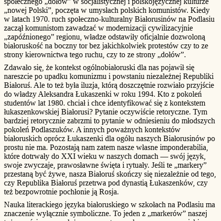
społecznego „dołów” w socjalistycznej i polskojęzycznej kulturze
„nowej Polski”, poczęta w umysłach polskich komunistów. Kiedy
w latach 1970. ruch społeczno-kulturalny Białorusinów na Podlasiu
zaczął komunistom zawadzać w modernizacji cywilizacyjnie
„zapóźnionego” regionu, władze odstawiły oficjalnie dozwoloną
białoruskość na boczny tor bez jakichkolwiek protestów czy to ze
strony kierownictwa tego ruchu, czy to ze strony „dołów”.
Zdawało się, że kontekst ogólnobiałoruski dla nas pojawił się
nareszcie po upadku komunizmu i powstaniu niezależnej Republiki
Białoruś. Ale to też była iluzja, którą doszczętnie rozwiało przyjście
do władzy Aleksandra Łukaszenki w roku 1994. Kto z pokoleń
studentów lat 1980. chciał i chce identyfikować się z kontekstem
łukaszenkowskiej Białorusi? Pytanie oczywiście retoryczne. Tym
bardziej retorycznie zabrzmi to pytanie w odniesieniu do młodszych
pokoleń Podlaszuków. A innych poważnych kontekstów
białoruskich oprócz Łukaszenki dla ogółu naszych Białorusinów po
prostu nie ma. Pozostają nam zatem nasze własne imponderabilia,
które dotrwały do XXI wieku w naszych domach — swój język,
swoje zwyczaje, prawosławne święta i rytuały. Jeśli te „markery”
przestaną być żywe, nasza Białoruś skończy się niezależnie od tego,
czy Republika Białoruś przetrwa pod dynastią Łukaszenków, czy
też bezpowrotnie pochłonie ją Rosja.
Nauka literackiego języka białoruskiego w szkołach na Podlasiu ma
znaczenie wyłącznie symboliczne. To jeden z „markerów” naszej