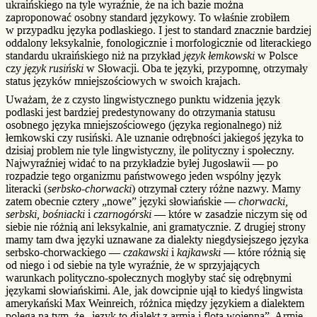
ukraińskiego na tyle wyraźnie, że na ich bazie można
zaproponować osobny standard językowy. To właśnie zrobiłem
w przypadku języka podlaskiego. I jest to standard znacznie bardziej
oddalony leksykalnie, fonologicznie i morfologicznie od literackiego
standardu ukraińskiego niż na przykład
język łemkowski
w Polsce
czy
język rusiński
w Słowacji. Oba te języki, przypomnę, otrzymały
status języków mniejszościowych w swoich krajach.
Uważam, że z czysto lingwistycznego punktu widzenia język
podlaski jest bardziej predеstynowany do otrzymania statusu
osobnego języka mniejszościowego (języka regionalnego) niż
łemkowski czy rusiński. Ale uznanie odrębności jakiegoś języka to
dzisiaj problem nie tyle lingwistyczny, ile polityczny i społeczny.
Najwyraźniej widać to na przykładzie byłej Jugosławii — po
rozpadzie tego organizmu państwowego jeden wspólny język
literacki (
serbsko-chorwacki
) otrzymał cztery różne nazwy. Mamy
zatem obecnie cztery „nowe” języki słowiańskie —
chorwacki,
serbski, bośniacki
i
czarnogórski
— które w zasadzie niczym się od
siebie nie różnią ani leksykalnie, ani gramatycznie. Z drugiej strony
mamy tam dwa języki uznawane za dialekty niegdysiejszego języka
serbsko-chorwackiego —
czakawski
i
kajkawski
— które różnią się
od niego i od siebie na tyle wyraźnie, że w sprzyjających
warunkach polityczno-społecznych mogłyby stać się odrębnymi
językami słowiańskimi. Ale, jak dowcipnie ujął to kiedyś lingwista
amerykański Max Weinreich, różnica między językiem a dialektem
polega na tym, że „język to dialekt z armią i flotą wojenną”. Armie