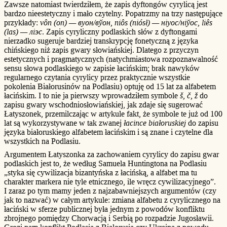
Zawsze natomiast twierdziłem, że zapis dyftongów cyrylicą jest
bardzo nieestetyczny i mało czytelny. Popatrzmy na trzy następujące
przykłady:
vôn (on) — вуон/вўон, niôs (niósł) — ніуос/ніўос, liês
(las) — ліэс
. Zapis cyryliczny podlaskich słów z dyftongami
nierzadko sugeruje bardziej transkrypcję fonetyczną z języka
chińskiego niż zapis gwary słowiańskiej. Dlatego z przyczyn
estetycznych i pragmatycznych (natychmiastowa rozpoznawalność
sensu słowa podlaskiego w zapisie łacińskim; brak nawyków
regularnego czytania cyrylicy przez praktycznie wszystkie
pokolenia Białorusinów na Podlasiu) optuję od 15 lat za alfabetem
łacińskim. I to nie ja pierwszy wprowadziłem symbole
š, č, ž
do
zapisu gwary wschodniosłowiańskiej, jak zdaje się sugerować
Łatyszonek, przemilczając w artykule fakt, że symbole te już od 100
lat są wykorzystywane w tak zwanej
łacince białoruskiej
do zapisu
języka białoruskiego alfabetem łacińskim i są znane i czytelne dla
wszystkich na Podlasiu.
Argumentem Łatyszonka za zachowaniem cyrylicy do zapisu gwar
podlaskich jest to, że według Samuela Huntingtona na Podlasiu
„styka się cywilizacja bizantyńska z łacińską, a alfabet ma tu
charakter markera nie tyle etnicznego, ile wręcz cywilizacyjnego”.
I zaraz po tym mamy jeden z najzabawniejszych argumentów (czy
jak to nazwać) w całym artykule: zmiana alfabetu z cyrylicznego na
łaciński w sferze publicznej była jednym z powodów konfliktu
zbrojnego pomiędzy Chorwacją i Serbią po rozpadzie Jugosławii.