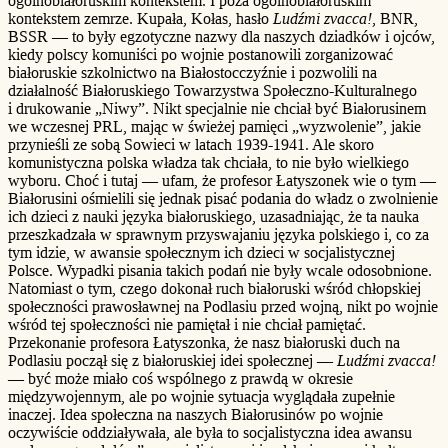
ogólnobiałoruskim kontekstem. I poza ogólnobiałoruskim
kontekstem zemrze. Kupała, Kołas, hasło
Ludźmi zvacca!
, BNR,
BSSR — to były egzotyczne nazwy dla naszych dziadków i ojców,
kiedy polscy komuniści po wojnie postanowili zorganizować
białoruskie szkolnictwo na Białostocczyźnie i pozwolili na
działalność Białoruskiego Towarzystwa Społeczno-Kulturalnego
i drukowanie „Niwy”. Nikt specjalnie nie chciał być Białorusinem
we wczesnej PRL, mając w świeżej pamięci „wyzwolenie”, jakie
przynieśli ze sobą Sowieci w latach 1939-1941. Ale skoro
komunistyczna polska władza tak chciała, to nie było wielkiego
wyboru. Choć i tutaj — ufam, że profesor Łatyszonek wie o tym —
Białorusini ośmielili się jednak pisać podania do władz o zwolnienie
ich dzieci z nauki języka białoruskiego, uzasadniając, że ta nauka
przeszkadzała w sprawnym przyswajaniu języka polskiego i, co za
tym idzie, w awansie społecznym ich dzieci w socjalistycznej
Polsce. Wypadki pisania takich podań nie były wcale odosobnione.
Natomiast o tym, czego dokonał ruch białoruski wśród chłopskiej
społeczności prawosławnej na Podlasiu przed wojną, nikt po wojnie
wśród tej społeczności nie pamiętał i nie chciał pamiętać.
Przekonanie profesora Łatyszonka, że nasz białoruski duch na
Podlasiu począł się z białoruskiej idei społecznej —
Ludźmi zvacca!
— być może miało coś wspólnego z prawdą w okresie
międzywojennym, ale po wojnie sytuacja wyglądała zupełnie
inaczej. Idea społeczna na naszych Białorusinów po wojnie
oczywiście oddziaływała, ale była to socjalistyczna idea awansu