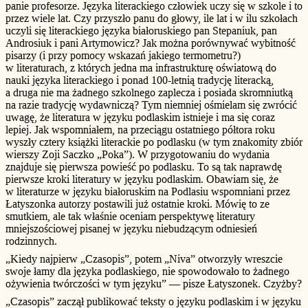
panie profesorze. Języka literackiego człowiek uczy się w szkole i to
przez wiele lat. Czy przyszło panu do głowy, ile lat i w ilu szkołach
uczyli się literackiego języka białoruskiego pan Stepaniuk, pan
Androsiuk i pani Artymowicz? Jak można porównywać wybitność
pisarzy (i przy pomocy wskazań jakiego termometru?)
w literaturach, z których jedna ma infrastrukturę oświatową do
nauki języka literackiego i ponad 100-letnią tradycję literacką,
a druga nie ma żadnego szkolnego zaplecza i posiada skromniutką
na razie tradycję wydawniczą? Tym niemniej ośmielam się zwrócić
uwagę, że literatura w języku podlaskim istnieje i ma się coraz
lepiej. Jak wspomniałem, na przeciągu ostatniego półtora roku
wyszły cztery książki literackie po podlasku (w tym znakomity zbiór
wierszy Zoji Saczko „Poka”). W przygotowaniu do wydania
znajduje się pierwsza powieść po podlasku. To są tak naprawdę
pierwsze kroki literatury w języku podlaskim. Obawiam się, że
w literaturze w języku białoruskim na Podlasiu wspomniani przez
Łatyszonka autorzy postawili już ostatnie kroki. Mówię to ze
smutkiem, ale tak właśnie oceniam perspektywę literatury
mniejszościowej pisanej w języku niebudzącym odniesień
rodzinnych.
„Kiedy najpierw „Czasopis”, potem „Niva” otworzyły wreszcie
swoje łamy dla języka podlaskiego, nie spowodowało to żadnego
ożywienia twórczości w tym języku” — pisze Łatyszonek. Czyżby?
„Czasopis” zaczął publikować teksty o języku podlaskim i w języku