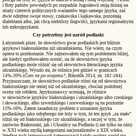
i floty państw powstałych po rozpadzie Jugosławii stoją dzisiaj na
straży czterech politycznych wariantów tego samego języka, zaś
dwie odrębne
swoje mowy
, czakawska i kajkawska, pozostają
dialektami albo, jak chcą niektórzy lingwiści, językami regionalnymi
lub mikrojęzykami.
Czy potrzebny jest naród podlaski
Łatyszonek pisze, że słownictwo gwar podlaskich jest bliższe
językowi białoruskiemu niż ukraińskiemu. Nie wiem, na czym
opiera to przekonanie. Nie zajmowałem się tym problemem bliżej,
ale kiedyś spróbowałem ocenić, na ile słownictwo języka
podlaskiego może różnić się od słownictwa literackiego języka
ukraińskiego. Wyszło mi, że różnica jest gdzieś w granicach
14%-20% (
Čom ne po-svojomu?
, Biłostôk 2014, str. 182-184).
Przypuszczam, że słownictwo podlaskie różni się od słownictwa
białoruskiego nie mniej niż od ukraińskiego, chociaż podobnej
oceny nie robiłem. Językoznawcy oceniają, że różnice
w słownictwie języków białoruskiego i ukraińskiego albo czeskiego
i słowackiego, albo szwedzkiego i norweskiego są na poziomie
15%-16%. Zatem zasadniczy problem z uznaniem języka
podlaskiego jako odrębnego nie leży w tym, że ten język „za mało”
różni się od białoruskiego czy ukraińskiego, a raczej w tym, że
zarówno Białorusini, jak i Ukraińcy na Podlasiu (i nie tylko na nim)
w XXI wieku myślą kategoriami nacjonalizmów z XIX wieku.
Według tych lamusowych kategoryzacji każdy osobny naród ma