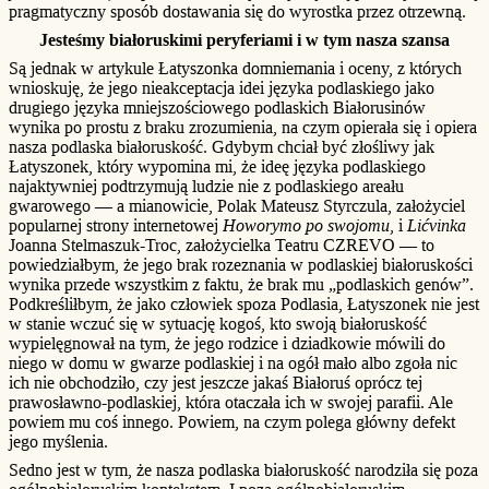
pragmatyczny sposób dostawania się do wyrostka przez otrzewną.
Jesteśmy białoruskimi peryferiami i w tym nasza szansa
Są jednak w artykule Łatyszonka domniemania i oceny, z których
wnioskuję, że jego nieakceptacja idei języka podlaskiego jako
drugiego języka mniejszościowego podlaskich Białorusinów
wynika po prostu z braku zrozumienia, na czym opierała się i opiera
nasza podlaska białoruskość. Gdybym chciał być złośliwy jak
Łatyszonek, który wypomina mi, że ideę języka podlaskiego
najaktywniej podtrzymują ludzie nie z podlaskiego areału
gwarowego — a mianowicie, Polak Mateusz Styrczula, założyciel
popularnej strony internetowej
Howorymo po swojomu
, i
Lićvinka
Joanna Stelmaszuk-Troc, założycielka Teatru CZREVO — to
powiedziałbym, że jego brak rozeznania w podlaskiej białoruskości
wynika przede wszystkim z faktu, że brak mu „podlaskich genów”.
Podkreśliłbym, że jako człowiek spoza Podlasia, Łatyszonek nie jest
w stanie wczuć się w sytuację kogoś, kto swoją białoruskość
wypielęgnował na tym, że jego rodzice i dziadkowie mówili do
niego w domu w gwarze podlaskiej i na ogół mało albo zgoła nic
ich nie obchodziło, czy jest jeszcze jakaś Białoruś oprócz tej
prawosławno-podlaskiej, która otaczała ich w swojej parafii. Ale
powiem mu coś innego. Powiem, na czym polega główny defekt
jego myślenia.
Sedno jest w tym, że nasza podlaska białoruskość narodziła się poza