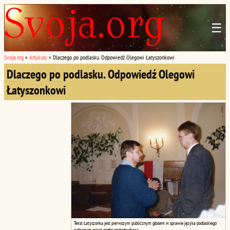
☰
Svoja.org
»
Artykuły
»
Dlaczego po podlasku. Odpowiedź Olegowi Łatyszonkowi
Dlaczego po podlasku. Odpowiedź Olegowi
Łatyszonkowi
Tekst Łatyszonka jest pierwszym publicznym głosem w sprawie języka podlaskiego
zabranym przez osobę opiniotwórczą...