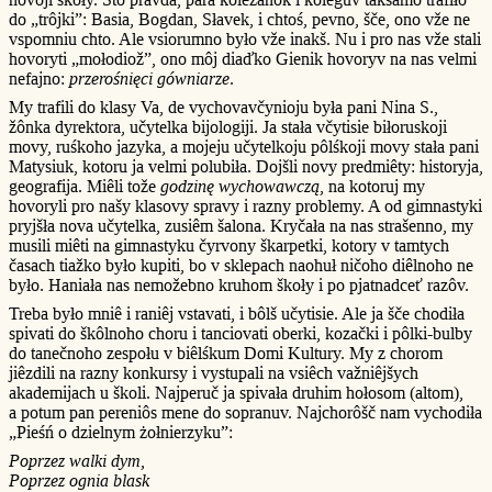
do „trôjki”: Basia, Bogdan, Słavek, i chtoś, pevno, šče, ono vže ne
vspomniu chto. Ale vsiorumno było vže inakš. Nu i pro nas vže stali
hovoryti „mołodiož”, ono môj diaďko Gienik hovoryv na nas velmi
nefajno:
przerośnięci gówniarze
.
My trafili do klasy Va, de vychovavčynioju była pani Nina S.,
žônka dyrektora, učytelka bijologiji. Ja stała včytisie biłoruskoji
movy, ruśkoho jazyka, a mojeju učytelkoju pôlśkoji movy stała pani
Matysiuk, kotoru ja velmi polubiła. Dojšli novy predmiêty: historyja,
geografija. Miêli tože
godzinę wychowawczą
, na kotoruj my
hovoryli pro našy klasovy spravy i razny problemy. A od gimnastyki
pryjšła nova učytelka, zusiêm šalona. Kryčała na nas strašenno, my
musili miêti na gimnastyku čyrvony škarpetki, kotory v tamtych
časach tiažko było kupiti, bo v sklepach naohuł ničoho diêlnoho ne
było. Haniała nas nemožebno kruhom škoły i po pjatnadceť razôv.
Treba było mniê i raniêj vstavati, i bôlš učytisie. Ale ja šče chodiła
spivati do škôlnoho choru i tanciovati oberki, kozački i pôlki-bulby
do tanečnoho zespołu v biêlśkum Domi Kultury. My z chorom
jiêzdili na razny konkursy i vystupali na vsiêch važniêjšych
akademijach u školi. Najperuč ja spivała druhim hołosom (altom),
a potum pan pereniôs mene do sopranuv. Najchorôšč nam vychodiła
„Pieśń o dzielnym żołnierzyku”:
Poprzez walki dym,
Poprzez ognia blask