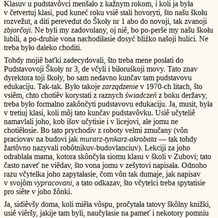
Klasuv u pudstavôvci menšało z kažnym rokom, i koli ja była
v četvertuj klasi, pud kuneć roku vsiê stali hovoryti, što našu škołu
rozvežut, a diti perevedut do Škoły nr 1 abo do novoji, tak zvanoji
zbjorčoji
. Ne byli my zadovolany, oj niê, bo po-perše my našu škołu
lubili, a po-druhie vona nachodiłasie dosyć bliźko našoji hulici. Ne
treba było daleko choditi.
Tohdy mojiê baťki zadecydovali, što treba mene posłati do
Pudstavovoji Škoły nr 3, de včyli i biłoruśkoji movy. Tato znav
dyrektora toji škoły, bo sam nedavno kunčav tam pudstavovu
edukaciju. Tak-tak. Było takoje
zarządzenie
v 1970-ch litach, što
vsiêm, chto chotiêv korystati z raznych
świadczeń
z boku deržavy,
treba było formalno zakônčyti pudstavovu edukaciju. Ja, musit, była
v tretiuj klasi, koli môj tato kunčav pudstavôvku. Usiê učyteliê
namavlali joho, kob išov učytisie i v licejovi, ale jomu ne
chotiêłosie. Bo tato prychodiv z roboty velmi zmučany (vôn
praciovav na budovi jak
murarz-tynkarz-akrobata
— tak tohdy
žartôvno nazyvali robôtnikuv-budovlanciuv). Lekciji za joho
odrablała mama, kotora skônčyła siomu klasu v školi v Zubovi; tato
často naveť ne viêdav, što vona jomu v zešytovi napisała. Odnoho
razu včytelka joho zapytałasie, čom vôn tak dumaje, jak napisav
v svojôm
vypracovani
, a tato odkazav, što včytelci treba spytatisie
pro siête v joho žônki.
Ja, sidiêvšy doma, koli miêła vôspu, pročytała tatovy škôlny knižki,
usiê viêršy, jakije tam byli, naučyłasie na pameť i nekotory pomniu