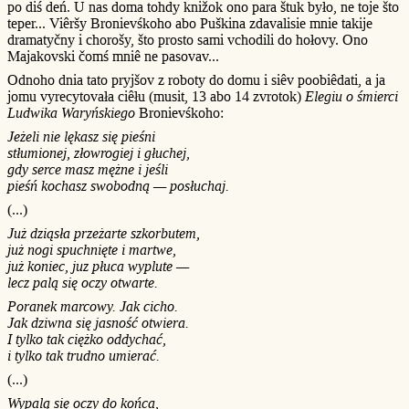
po diś deń. U nas doma tohdy knižok ono para štuk było, ne toje što
teper... Viêršy Bronievśkoho abo Puškina zdavalisie mnie takije
dramatyčny i chorošy, što prosto sami vchodili do hołovy. Ono
Majakovski čomś mniê ne pasovav...
Odnoho dnia tato pryjšov z roboty do domu i siêv poobiêdati, a ja
jomu vyrecytovała ciêłu (musit, 13 abo 14 zvrotok)
Elegiu o śmierci
Ludwika Waryńskiego
Bronievśkoho:
Jeżeli nie lękasz się pieśni
stłumionej, złowrogiej i głuchej,
gdy serce masz mężne i jeśli
pieśń kochasz swobodną — posłuchaj.
(...)
Już dziąsła przeżarte szkorbutem,
już nogi spuchnięte i martwe,
już koniec, juz płuca wyplute —
lecz palą się oczy otwarte.
Poranek marcowy. Jak cicho.
Jak dziwna się jasność otwiera.
I tylko tak ciężko oddychać,
i tylko tak trudno umierać.
(...)
Wypalą się oczy do końca,