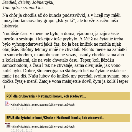
Szedłeś, dzielny żołnierzyku,
Tam gdzie szumiał las
.
Na chôr ja chodiła až do kuncia pudstavôvki, a v liceji my miêli
muzyčno-tanciovalny grupu „Iskrynki”, ale to vže zusiêm inša
historyja.
Nuditisie času v mene ne było, a doma, vjadomo, ja zajmałasie
menšoju sestroju, i lekcijuv tože prybyło. A ščê ž na čytanie treba
było vyhospodarovati jakiś čas, bo ja bez knižok ne mohła nijak
obujtisie. Škôlny lektury mniê ne chvatali. Nichto mene na zaniatki
ni samochodom, ni autobusom ne voziv, usiudy chodiła sama abo
z koležankami, ale na vsio chvatało času. Teper, koli jiêzdžu
samochodom, a času i tak ne chvataje, sama divujusie, jak vono
koliś było. Dobre, što energija zo škôlnych liêt na čytanie ostałasie
mnie i na diś. Našu lubov do knižok my peredali svojim synam, ono
dočka čytaje menš. Zatoje vona malujetsie dovš, čym ja koliś i teper
;)
PDF dla drukovania » Natisnuti ikonku, kob zładovati...
Halina Maksimjuk, Jak my z tatom učylisie v pudstavôvkach
2018-01-11, 21:10
EPUB dla čytałok e-book/Kindle » Natisnuti ikonku, kob zładovati...
Halina Maksimjuk, Jak my z tatom učylisie v pudstavôvkach
2018-01-11, 21:10