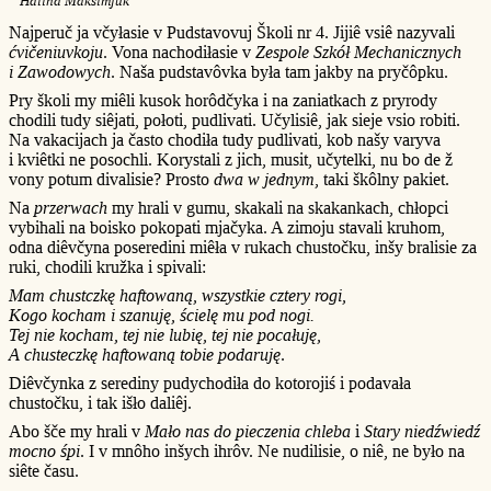
Halina Maksimjuk
Najperuč ja včyłasie v Pudstavovuj Školi nr 4. Jijiê vsiê nazyvali
ćvičeniuvkoju
. Vona nachodiłasie v
Zespole Szkół Mechanicznych
i Zawodowych
. Naša pudstavôvka była tam jakby na pryčôpku.
Pry školi my miêli kusok horôdčyka i na zaniatkach z pryrody
chodili tudy siêjati, połoti, pudlivati. Učylisiê, jak sieje vsio robiti.
Na vakacijach ja často chodiła tudy pudlivati, kob našy varyva
i kviêtki ne posochli. Korystali z jich, musit, učytelki, nu bo de ž
vony potum divalisie? Prosto
dwa w jednym
, taki škôlny pakiet.
Na
przerwach
my hrali v gumu, skakali na skakankach, chłopci
vybihali na boisko pokopati mjačyka. A zimoju stavali kruhom,
odna diêvčyna poseredini miêła v rukach chustočku, inšy bralisie za
ruki, chodili kružka i spivali:
Mam chustczkę haftowaną, wszystkie cztery rogi,
Kogo kocham i szanuję, ścielę mu pod nogi.
Tej nie kocham, tej nie lubię, tej nie pocałuję,
A chusteczkę haftowaną tobie podaruję
.
Diêvčynka z serediny pudychodiła do kotorojiś i podavała
chustočku, i tak išło daliêj.
Abo šče my hrali v
Mało nas do pieczenia chleba
i
Stary niedźwiedź
mocno śpi
. I v mnôho inšych ihrôv. Ne nudilisie, o niê, ne było na
siête času.