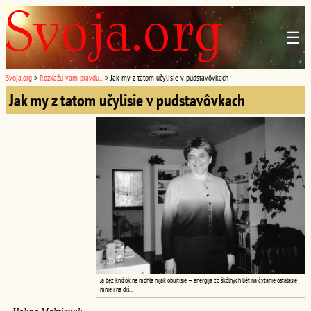
☰
Svoja.org
»
Rozkažu vam pravdu...
»
Jak my z tatom učylisie v pudstavôvkach
Jak my z tatom učylisie v pudstavôvkach
Ja bez knižok ne mohła nijak obujtisie — energija zo škôlnych liêt na čytanie ostałasie
mnie i na diś...