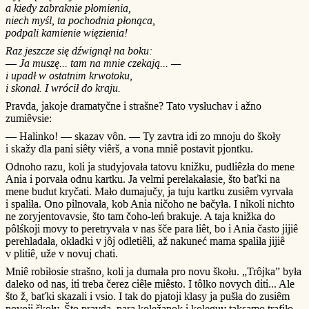
a kiedy zabraknie płomienia,
niech myśl, ta pochodnia płonąca,
podpali kamienie więzienia!
Raz jeszcze się dźwignął na boku:
—
Ja muszę... tam na mnie czekają... —
i upadł w ostatnim krwotoku,
i skonał. I wrócił do kraju.
Pravda, jakoje dramatyčne i strašne? Tato vysłuchav i ažno
zumiêvsie:
— Halinko! — skazav vôn. — Ty zavtra idi zo mnoju do škoły
i skažy dla pani siêty viêrš, a vona mniê postavit pjontku.
Odnoho razu, koli ja studyjovała tatovu knižku, pudliêzła do mene
Ania i porvała odnu kartku. Ja velmi perelakałasie, što baťki na
mene budut kryčati. Mało dumajučy, ja tuju kartku zusiêm vyrvała
i spaliła. Ono pilnovała, kob Ania ničoho ne bačyła. I nikoli nichto
ne zoryjentovavsie, što tam čoho-leń brakuje. A taja knižka do
pôlśkoji movy to peretryvała v nas šče para liêt, bo i Ania často jijiê
perehladała, okładki v jôj odletiêli, až nakuneć mama spaliła jijiê
v plitiê, uže v novuj chati.
Mniê robiłosie strašno, koli ja dumała pro novu škołu. „Trôjka” była
daleko od nas, iti treba čerez ciêłe miêsto. I tôlko novych diti... Ale
što ž, baťki skazali i vsio. I tak do pjatoji klasy ja pušła do zusiêm
novoji škoły. Što pravda, para koležanok i koleguv taksamo trafiło