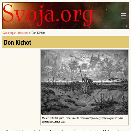
☰
Svoja.org
»
Literatura
»
Don Kichot
Don Kichot
Miêseć svitiv tak jasno i tomu vsio, što robiv novospečany rycer, było vyrazno vidno...
Ilustracija Gustave Doré