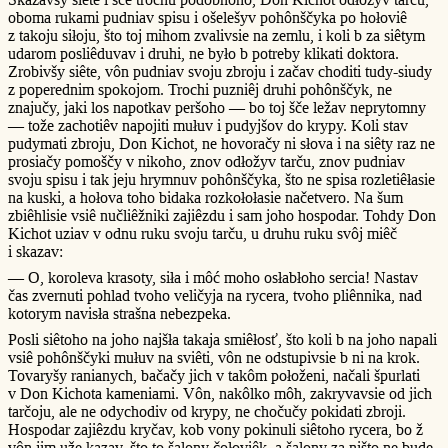
oboma rukami pudniav spisu i ošelešyv pohônščyka po hołoviê
z takoju siłoju, što toj mihom zvalivsie na zemlu, i koli b za siêtym
udarom posliêduvav i druhi, ne było b potreby klikati doktora.
Zrobivšy siête, vôn pudniav svoju zbroju i začav choditi tudy-siudy
z poperednim spokojom. Trochi puzniêj druhi pohônščyk, ne
znajučy, jaki los napotkav peršoho — bo toj šče ležav neprytomny
— tože zachotiêv napojiti mułuv i pudyjšov do krypy. Koli stav
pudymati zbroju, Don Kichot, ne hovoračy ni słova i na siêty raz ne
prosiačy pomoščy v nikoho, znov odłožyv tarču, znov pudniav
svoju spisu i tak jeju hrymnuv pohônščyka, što ne spisa rozletiêłasie
na kuski, a hołova toho bidaka rozkołołasie načetvero. Na šum
zbiêhlisie vsiê nučliêžniki zajiêzdu i sam joho hospodar. Tohdy Don
Kichot uziav v odnu ruku svoju tarču, u druhu ruku svôj miêč
i skazav:
— O, koroleva krasoty, siła i môć moho osłabłoho sercia! Nastav
čas zvernuti pohlad tvoho veličyja na rycera, tvoho pliênnika, nad
kotorym navisła strašna nebezpeka.
Posli siêtoho na joho najšła takaja smiêłosť, što koli b na joho napali
vsiê pohônščyki mułuv na sviêti, vôn ne odstupivsie b ni na krok.
Tovaryšy ranianych, bačačy jich v takôm połoženi, načali špurlati
v Don Kichota kameniami. Vôn, nakôlko môh, zakryvavsie od jich
tarčoju, ale ne odychodiv od krypy, ne chočučy pokidati zbroji.
Hospodar zajiêzdu kryčav, kob vony pokinuli siêtoho rycera, bo ž
vôn jim uže kazav, što to šalony čołoviêk, a šalony za ništo ne bude