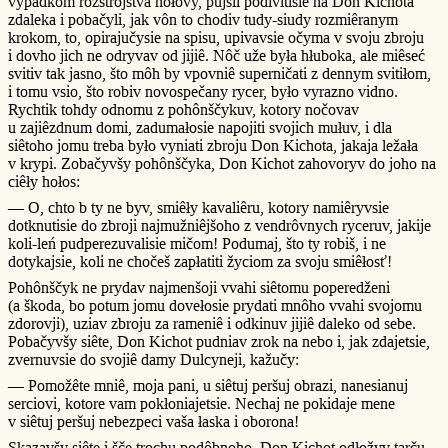
vypadkom rozstrôjstva hołovy, pujšli podivitisie na Don Kichota
zdaleka i pobačyli, jak vôn to chodiv tudy-siudy rozmiêranym
krokom, to, opirajučysie na spisu, upivavsie očyma v svoju zbroju
i dovho jich ne odryvav od jijiê. Nôč uže była hłuboka, ale miêseć
svitiv tak jasno, što môh by vpovniê superničati z dennym svitiłom,
i tomu vsio, što robiv novospečany rycer, było vyrazno vidno.
Rychtik tohdy odnomu z pohônščykuv, kotory nočovav
u zajiêzdnum domi, zadumałosie napojiti svojich mułuv, i dla
siêtoho jomu treba było vyniati zbroju Don Kichota, jakaja ležała
v krypi. Zobačyvšy pohônščyka, Don Kichot zahovoryv do joho na
ciêły hołos:
— O, chto b ty ne byv, smiêły kavaliêru, kotory namiêryvsie
dotknutisie do zbroji najmužniêjšoho z vendrôvnych ryceruv, jakije
koli-leń pudperezuvalisie mičom! Podumaj, što ty robiš, i ne
dotykajsie, koli ne chočeš zapłatiti žyciom za svoju smiêłosť!
Pohônščyk ne prydav najmenšoji vvahi siêtomu poperedženi
(a škoda, bo potum jomu dovełosie prydati mnôho vvahi svojomu
zdorovji), uziav zbroju za rameniê i odkinuv jijiê daleko od sebe.
Pobačyvšy siête, Don Kichot pudniav zrok na nebo i, jak zdajetsie,
zvernuvsie do svojiê damy Dulcyneji, kažučy:
— Pomožête mniê, moja pani, u siêtuj peršuj obrazi, nanesianuj
serciovi, kotore vam pokłoniajetsie. Nechaj ne pokidaje mene
v siêtuj peršuj nebezpeci vaša łaska i oborona!
Skazavšy siête i šče trochu podôbnoho, Don Kichot odłožyv tarču,