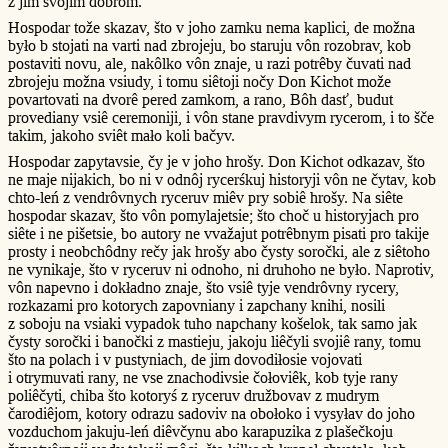
z jim svojim dobrom.
Hospodar tože skazav, što v joho zamku nema kaplici, de možna
było b stojati na varti nad zbrojeju, bo staruju vôn rozobrav, kob
postaviti novu, ale, nakôlko vôn znaje, u razi potrêby čuvati nad
zbrojeju možna vsiudy, i tomu siêtoji nočy Don Kichot može
povartovati na dvorê pered zamkom, a rano, Bôh dasť, budut
provediany vsiê ceremoniji, i vôn stane pravdivym rycerom, i to šče
takim, jakoho sviêt mało koli bačyv.
Hospodar zapytavsie, čy je v joho hrošy. Don Kichot odkazav, što
ne maje nijakich, bo ni v odnôj rycerśkuj historyji vôn ne čytav, kob
chto-leń z vendrôvnych ryceruv miêv pry sobiê hrošy. Na siête
hospodar skazav, što vôn pomylajetsie; što choč u historyjach pro
siête i ne pišetsie, bo autory ne vvažajut potrêbnym pisati pro takije
prosty i neobchôdny rečy jak hrošy abo čysty soročki, ale z siêtoho
ne vynikaje, što v ryceruv ni odnoho, ni druhoho ne było. Naprotiv,
vôn napevno i dokładno znaje, što vsiê tyje vendrôvny rycery,
rozkazami pro kotorych zapovniany i zapchany knihi, nosili
z soboju na vsiaki vypadok tuho napchany košelok, tak samo jak
čysty soročki i banočki z mastieju, jakoju liêčyli svojiê rany, tomu
što na polach i v pustyniach, de jim dovodiłosie vojovati
i otrymuvati rany, ne vse znachodivsie čołoviêk, kob tyje rany
poliêčyti, chiba što kotoryś z ryceruv družbovav z mudrym
čarodiêjom, kotory odrazu sadoviv na obołoko i vysyłav do joho
vozduchom jakuju-leń diêvčynu abo karapuzika z plašečkoju