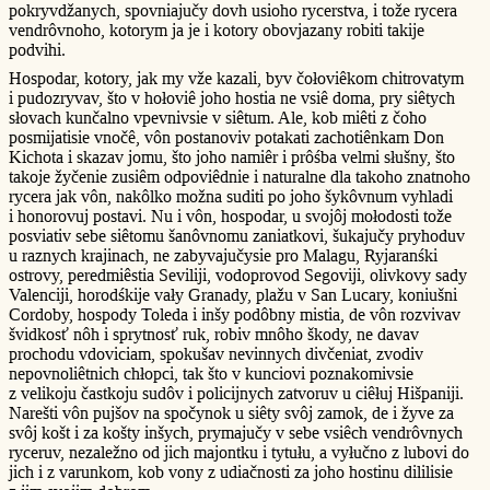
pokryvdžanych, spovniajučy dovh usioho rycerstva, i tože rycera
vendrôvnoho, kotorym ja je i kotory obovjazany robiti takije
podvihi.
Hospodar, kotory, jak my vže kazali, byv čołoviêkom chitrovatym
i pudozryvav, što v hołoviê joho hostia ne vsiê doma, pry siêtych
słovach kunčalno vpevnivsie v siêtum. Ale, kob miêti z čoho
posmijatisie vnočê, vôn postanoviv potakati zachotiênkam Don
Kichota i skazav jomu, što joho namiêr i prôśba velmi słušny, što
takoje žyčenie zusiêm odpoviêdnie i naturalne dla takoho znatnoho
rycera jak vôn, nakôlko možna suditi po joho šykôvnum vyhladi
i honorovuj postavi. Nu i vôn, hospodar, u svojôj mołodosti tože
posviativ sebe siêtomu šanôvnomu zaniatkovi, šukajučy pryhoduv
u raznych krajinach, ne zabyvajučysie pro Malagu, Ryjaranśki
ostrovy, peredmiêstia Seviliji, vodoprovod Segoviji, olivkovy sady
Valenciji, horodśkije vały Granady, plažu v San Lucary, koniušni
Cordoby, hospody Toleda i inšy podôbny mistia, de vôn rozvivav
švidkosť nôh i sprytnosť ruk, robiv mnôho škody, ne davav
prochodu vdoviciam, spokušav nevinnych divčeniat, zvodiv
nepovnoliêtnich chłopci, tak što v kunciovi poznakomivsie
z velikoju častkoju sudôv i policijnych zatvoruv u ciêłuj Hišpaniji.
Narešti vôn pujšov na spočynok u siêty svôj zamok, de i žyve za
svôj košt i za košty inšych, prymajučy v sebe vsiêch vendrôvnych
ryceruv, nezaležno od jich majontku i tytułu, a vyłučno z lubovi do
jich i z varunkom, kob vony z udiačnosti za joho hostinu dililisie