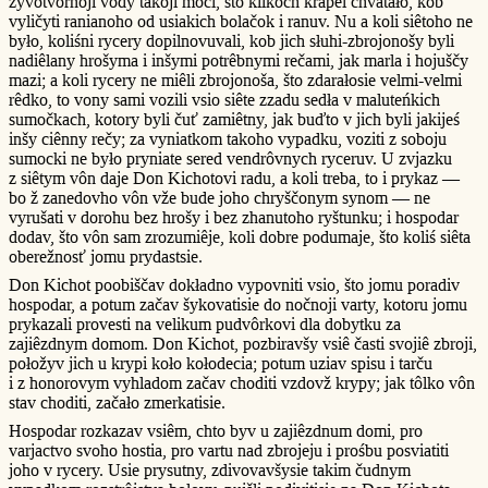
žyvotvôrnoji vody takoji môci, što kilkoch krapel chvatało, kob
vyličyti ranianoho od usiakich bolačok i ranuv. Nu a koli siêtoho ne
było, koliśni rycery dopilnovuvali, kob jich słuhi-zbrojonošy byli
nadiêlany hrošyma i inšymi potrêbnymi rečami, jak marla i hojuščy
mazi; a koli rycery ne miêli zbrojonoša, što zdarałosie velmi-velmi
rêdko, to vony sami vozili vsio siête zzadu sedła v maluteńkich
sumočkach, kotory byli čuť zamiêtny, jak buďto v jich byli jakijeś
inšy ciênny rečy; za vyniatkom takoho vypadku, voziti z soboju
sumocki ne było pryniate sered vendrôvnych ryceruv. U zvjazku
z siêtym vôn daje Don Kichotovi radu, a koli treba, to i prykaz —
bo ž zanedovho vôn vže bude joho chryščonym synom — ne
vyrušati v dorohu bez hrošy i bez zhanutoho ryštunku; i hospodar
dodav, što vôn sam zrozumiêje, koli dobre podumaje, što koliś siêta
oberežnosť jomu prydastsie.
Don Kichot poobiščav dokładno vypovniti vsio, što jomu poradiv
hospodar, a potum začav šykovatisie do nočnoji varty, kotoru jomu
prykazali provesti na velikum pudvôrkovi dla dobytku za
zajiêzdnym domom. Don Kichot, pozbiravšy vsiê časti svojiê zbroji,
połožyv jich u krypi koło kołodecia; potum uziav spisu i tarču
i z honorovym vyhladom začav choditi vzdovž krypy; jak tôlko vôn
stav choditi, začało zmerkatisie.
Hospodar rozkazav vsiêm, chto byv u zajiêzdnum domi, pro
varjactvo svoho hostia, pro vartu nad zbrojeju i prośbu posviatiti
joho v rycery. Usie prysutny, zdivovavšysie takim čudnym