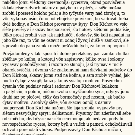
nakôlko jomu viêdomy ceremonijał rycerstva, obrad posviačenia
składajetsie z dvoch udaruv u patyliciu i v plečy, a siête možna
zrobiti i posered hołoho pola; a što tyčytsie varty nad zbrojeju, to
vôn vykonav usio, čoho potrebujetsie praviłami, bo vartovati treba
dviê hodiny, a Don Kichot provartovav štyry. Don Kichot vo vsio
siête poviêryv i skazav hospodarovi, što hotovy siêtomu puddatisie,
tôlko prosit zrobiti vsio jak najchutčêj, dodavšy, što koli napadut na
joho šče raz, to vôn ne ostavit ni odnoji žyvoji dušê v zamkovi, ale
z povahi do pana zamku može poščaditi tych, za koho toj poprosit.
Povjadomleny v taki sposub i dobre perelakany pan zamku chutko
zbiêhav po knihu, u kotoruj vôn zapisuvav, kôlko ovsa i sołomy
vydavav pohônščykam, i razom zo słuhoju, jaki trymav v ruciê
oharok sviêčki, i dvoma vže znakomymi nam diêvkami pudyjšov do
Don Kichota, skazav jomu stati na kolina, a sam zrobiv vyhlad, jak
buďto čytaje v svojôj knizi jakujuś sviatuju molitvu. Poseredini
čytania vôn pudniav ruku i sadonuv Don Kichotovi kułakom
u patyliciu, a potum, mičom svoho chryščonoho syna, udyryv joho
druhi raz po plečovi, ciêły čas bormočučy pud nosom, jak buďto
čytav molitvu. Zrobivšy siête, vôn skazav odnôj z damuv
pudperezati Don Kichota mičom, što taja zrobiła, vyjavivšy pry
siêtum nezvyčajny spryt i delikatnosť. Prysutny čuť zderžuvali sebe
od smiêchu, divlačysie na siêtu ceremoniju, ale nedavni podvihi
novospečanoho rycera, kotory byli u vsiêch u pameti, ochołodžuvali
ochvotu porehotati vhołos. Pudperezavšy Don Kichota mičom,
šlachetna dama skazała: