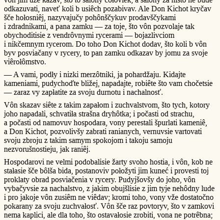
odkazuvati, naveť koli b usiêch pozabivav. Ale Don Kichot kryčav
šče hołosniêj, nazyvajučy pohônščykuv prodavščykami
i zdradnikami, a pana zamku — za toje, što vôn pozvolaje tak
obychoditisie z vendrôvnymi rycerami — bojazlivciom
i nikčemnym rycerom. Do toho Don Kichot dodav, što koli b vôn
byv posviačany v rycery, to pan zamku odkazav by jomu za svoje
viêrołômstvo.
— A vami, podły i nizki merzôtniki, ja pohardžaju. Kidajte
kameniami, pudychoďte bližej, napadajte, robiête što vam chočetsie
— zaraz vy zapłatite za svoju durnotu i nachalnosť.
Vôn skazav siête z takim zapałom i zuchvalstvom, što tych, kotory
joho napadali, schvatiła strašna dryhôtka; i počasti od strachu,
a počasti od namovuv hospodara, vony perestali špurlati kameniê,
a Don Kichot, pozvolivšy zabrati ranianych, vernuvsie vartovati
svoju zbroju z takim samym spokojom i takoju samoju
nezvorušnostieju, jak raniêj.
Hospodarovi ne velmi podobalisie žarty svoho hostia, i vôn, kob ne
stałasie šče bôlša bida, postanoviv połožyti jim kuneć i provesti toj
proklaty obrad posviačenia v rycery. Pudyjšovšy do joho, vôn
vybačyvsie za nachalstvo, z jakim obujšlisie z jim tyje nehôdny lude
i pro jakoje vôn zusiêm ne viêdav; kromi toho, vony vže dostatočno
pokarany za svoju zuchvałosť. Vôn šče raz povtoryv, što v zamkovi
nema kaplici, ale dla toho, što ostavałosie zrobiti, vona ne potrêbna;