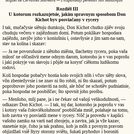
Miguel de Cervantes Saavedra — z hišpanśkoji perekłav Jan Maksimjuk
Rozdiêł III
U kotorum rozkazujetsie, jakim spravnym sposobom Don
Kichot byv posviačany v rycery
I tak, mučačysie siêtoju dumkoju, Don Kichot chutko zjiêv svoju
chuduju večeru v zajiêzdnum domi. Potum poklikav hospodara
zajiêzdu, zavjôv joho v koniušniu i, ostavšysie z jim sam-na-sam,
stav na kolina i skazav:
— Ja ne povorušusie z siêtoho miêsta, šlachetny ryceru, poka vaša
miłosť ne oščaslivit mene odnym darom, kotoroho ja v vas poprošu
i jaki pokryje vas słavoju i pôjde na korysť ciêłomu ludśkomu
rodovi.
Koli hospodar pobačyv hostia koło svojich nôh i včuv siêty słova,
vôn zbentežyvsie i ne znav ni što robiti, ni što skazati, potum
poprobuvav joho postaviti na nohi, ale hôsť ne schotiêv pudniatisie,
poka hospodar ne poobiščav, što spovnit joho prośbu.
— Menšoho, môj pane, ja i ne čekav od vašoji velikodušnosti, —
odkazav Don Kichot. — I tak, toj dar, kotoroho ja poprošu v vas
i kotory vaša čołoviêkolubnosť poobiščała mniê, polahaje na tomu,
kob zavtra vy posviatili mene v rycery. Nôč ja provedu v kaplici
vašoho zamku na varti nad zbrojeju, a zavtra, jak ja vže kazav,
stanetsie toje, čoho ja tak prahnu, kob ja môh z povnym pravom
objizdžati vsiê štyry storony sviêtu, šukati pryhoduv i boroniti