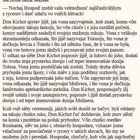
— Nechaj Hospoď zrobit vašu velmožnosť najščasliviêjšym
z ryceruv i dasť udaču vo vsiêch bitvach!
Don Kichot spytav jijiê, jak vona nazyvajetsie, kob znati, komu vôn
obovjazany takoju łaskoju, bo vôn choče i z joju rozdiliti počesti,
kotory nadiêjetsie zasłužyti svojeju mužnoju rukoju. Vona z velikoju
skromnostieju odkazała, što jijiê nazyvajut Tolosoju, što vona je
dočkoju ševcia z Toledo i što od siêtoho času, de b vona ne była,
vona vse hotova jomu słužyti i pryznavati joho svojim panom.
U odkaz na siête Don Kichot poprosiv jijiê, iz lubovi do joho, dodati
do svoho imja prystavku
donija
i od teper imenovatisie donija
Tolosa. Vona jomu poobiščała tak zrobiti. Tohdy druha diêvka
pryčepiła jomu špory, i vôn miêv z joju podôbny rozhovôr, jak
z toju, kotora pudperezała joho mičom. Vôn zapytavsie jeji imja;
vona odkazała, što jijiê nazyvajut Molivera, i što vona je dočkoju
šanôvnoho aptekarśkoho melnika. Don Kichot, proponujučy jôj
svojiê usłuhi i svoje zastupnictvo, poprosiv i jijiê dodati prystavku
donija
i od teper imenovatisie donija Molinera.
Koli vsiê siêty ceremoniji, jakich sviêt dosiôl ne bačyv, byli roblany
na takuju chutku ruku, Don Kichot čuť doždavsie, kob znov siêsti
na konia i pustitisie na pošuk pryhoduv. Vôn chutko osedłav
Rosinanta, siêv na joho i, obniavšy hospodara, vykazav jomu
vdiačnosť za posviačenie v rycery v takich słovach, što my ne
možemo jich i peredati. Hospodar, chočučy, kob vôn jak najchutčej