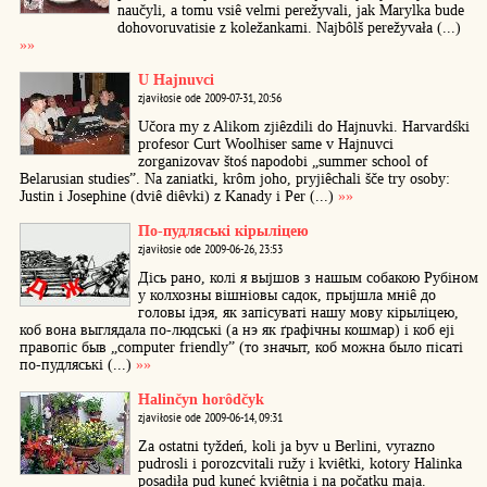
naučyli, a tomu vsiê velmi perežyvali, jak Marylka bude
dohovoruvatisie z koležankami. Najbôlš perežyvała (...)
»»
U Hajnuvci
zjaviłosie ode 2009-07-31, 20:56
Učora my z Alikom zjiêzdili do Hajnuvki. Harvardśki
profesor Curt Woolhiser same v Hajnuvci
zorganizovav štoś napodobi „summer school of
Belarusian studies”. Na zaniatki, krôm joho, pryjiêchali šče try osoby:
Justin i Josephine (dviê diêvki) z Kanady i Per (...)
»»
По-пудляські кірыліцею
zjaviłosie ode 2009-06-26, 23:53
Дісь рано, колі я выjшов з нашым собакою Рубіном
у колхозны вішніовы садок, прыjшла мніê до
головы ідэя, як запісуваті нашу мову кірыліцею,
коб вона выглядала по-людські (а нэ як ґрафічны кошмар) і коб еji
правопіс быв „computer friendly” (то значыт, коб можна было пісаті
по-пудляські (...)
»»
Halinčyn horôdčyk
zjaviłosie ode 2009-06-14, 09:31
Za ostatni tyždeń, koli ja byv u Berlini, vyrazno
pudrosli i porozcvitali ružy i kviêtki, kotory Halinka
posadiła pud kuneć kviêtnia i na počatku maja.