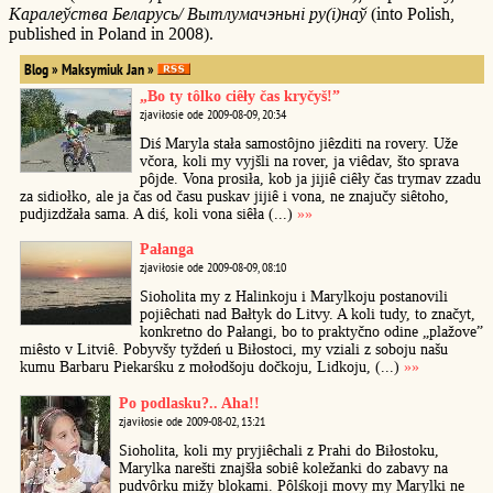
Каралеўства Беларусь/ Вытлумачэньні ру(і)наў
(into Polish,
published in Poland in 2008).
Blog » Maksymiuk Jan »
„Bo ty tôlko ciêły čas kryčyš!”
zjaviłosie ode 2009-08-09, 20:34
Diś Maryla stała samostôjno jiêzditi na rovery. Uže
včora, koli my vyjšli na rover, ja viêdav, što sprava
pôjde. Vona prosiła, kob ja jijiê ciêły čas trymav zzadu
za sidiołko, ale ja čas od času puskav jijiê i vona, ne znajučy siêtoho,
pudjizdžała sama. A diś, koli vona siêła (...)
»»
Pałanga
zjaviłosie ode 2009-08-09, 08:10
Sioholita my z Halinkoju i Marylkoju postanovili
pojiêchati nad Bałtyk do Litvy. A koli tudy, to značyt,
konkretno do Pałangi, bo to praktyčno odine „plažove”
miêsto v Litviê. Pobyvšy tyždeń u Biłostoci, my vziali z soboju našu
kumu Barbaru Piekarśku z mołodšoju dočkoju, Lidkoju, (...)
»»
Po podlasku?.. Aha!!
zjaviłosie ode 2009-08-02, 13:21
Sioholita, koli my pryjiêchali z Prahi do Biłostoku,
Marylka narešti znajšła sobiê koležanki do zabavy na
pudvôrku mižy blokami. Pôlśkoji movy my Marylki ne