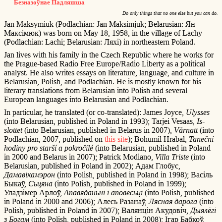
Безназоўнае Падляшша
Do only things that no one else but you can do.
Jan Maksymiuk (Podlachian: Jan Maksimjuk; Belarusian: Ян
Максімюк) was born on May 18, 1958, in the village of Lachy
(Podlachian: Lachi; Belarusian: Ляхі) in northeastern Poland.
Jan lives with his family in the Czech Republic where he works for
the Prague-based Radio Free Europe/Radio Liberty as a political
analyst. He also writes essays on literature, language, and culture in
Belarusian, Polish, and Podlachian. He is mostly known for his
literary translations from Belarusian into Polish and several
European languages into Belarusian and Podlachian.
In particular, he translated (or co-translated): James Joyce,
Ulysses
(into Belarusian, published in Poland in 1993); Tarjei Vesaas,
Is-
slottet
(into Belarusian, published in Belarus in 2007),
Vårnatt
(into
Podlachian, 2007, published on
this site
); Bohumil Hrabal,
Taneční
hodiny pro starší a pokročilé
(into Belarusian, published in Poland
in 2000 and Belarus in 2007); Patrick Modiano,
Villa Triste
(into
Belarusian, published in Poland in 2002); Адам Глoбус,
Дамавікамэрон
(into Polish, published in Poland in 1998); Васіль
Быкаў,
Сьцяна
(into Polish, published in Poland in 1999);
Уладзімер Арлоў,
Апавяданьні і аповесьці
(into Polish, published
in Poland in 2000 and 2006); Алесь Разанаў,
Лясная дарога
(into
Polish, published in Poland in 2007); Валянцін Акудовіч,
Дыялёгі
з Богам
(into Polish, published in Poland in 2008); Ігар Бабкоў,