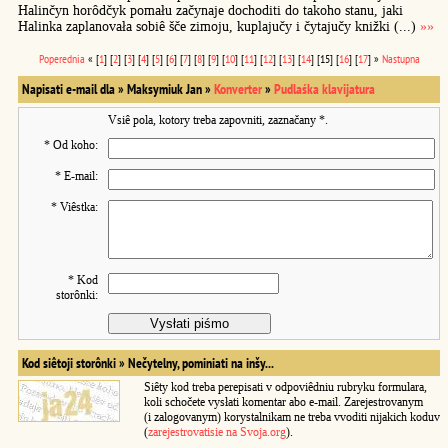
Halinčyn horôdčyk pomału začynaje dochoditi do takoho stanu, jaki
Halinka zaplanovała sobiê šče zimoju, kuplajučy i čytajučy knižki (...)
»»
Poperednia
« [
1
] [
2
] [
3
] [
4
] [
5
] [
6
] [
7
] [
8
] [
9
] [
10
] [
11
] [
12
] [
13
] [
14
] [15] [
16
] [
17
] »
Nastupna
Napisati e-mail dla » Maksymiuk Jan »
Konverter
»
Pudlaśka klavijatura
Vsiê pola, kotory treba zapovniti, zaznačany
*
.
*
Od koho:
*
E-mail:
*
Viêstka:
*
Kod
storônki:
Kod siêtoji storônki »
Nečytelny, pominiati na inšy...
Siêty kod treba perepisati v odpoviêdniu rubryku formulara,
koli schočete vysłati komentar abo e-mail. Zarejestrovanym
(i zalogovanym) korystalnikam ne treba vvoditi nijakich koduv
(
zarejestrovatisie na Svoja.org
).