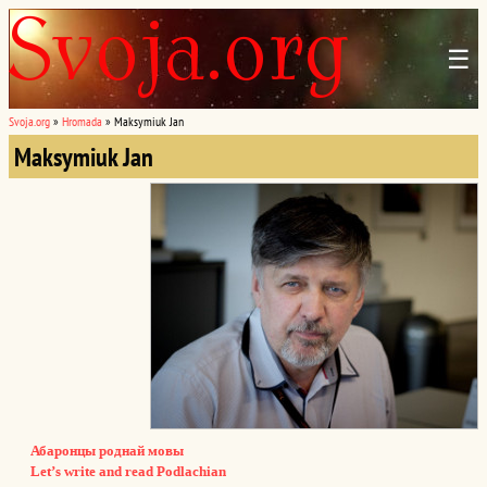
☰
Svoja.org
»
Hromada
»
Maksymiuk Jan
Maksymiuk Jan
Абаронцы роднай мовы
Let’s write and read Podlachian