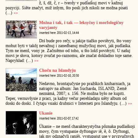
ž, š, dž, č, r – tverdy v pudlaśkuj movi v kažnuj
pozyciji. Siête značyt, miž inšym, što posli jich nikoli ne možna pisati
(...)
»»
Možna i tak, i tak — leksyčny i morfologičny
varyjanty
inserted here 2011-02-13, 14:44
Diś bude pro rečy, u jakije tiažko poviêryti, što vony
mohut byti v takôj nevažnuj i zanedbanuj mužyćkuj movi, jak pudlaśka.
Tym ne menš, vony je. Začniêmo od toho, u što lokš poviêryti. U našuj
movi je słova, kotory zvučat po-raznomu, ale značat dokładno toje same.
Naprykład: (...)
»»
Choču na Islandyju
inserted here 2011-02-10, 20:30
Nedavno, brontajučysie po pražśkich kniharniach, ja
natrapiv na album: Jan Sucharda, ISLAND, Země
neznámá, 2007; s. 156. Ne možna było ne kupiti.
Teper, vernuvšysie z praci, ja kažny večur perehladaju siêty album od
doski do doski. I čytaju vsiaki drubnici v Interneti pro Islandyju. (...)
»»
Ukanie
inserted here 2011-02-07, 17:42
Úkanie – ne menš charakterystyčna pôznaka pudlaśkoji
movy, čym vystupanie dyftonguv iê, ê, ô. Dyftongi,
jak my odznačyli raniêj, vystupajut use v pryzvučnych