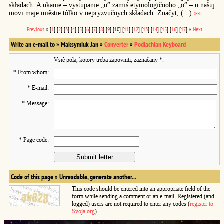
składach. A ukanie – vystupanie „u” zamiś etymologičnoho „o” – u našuj
movi maje miêstie tôlko v nepryzvučnych składach. Značyt, (...)
»»
Previous
« [
1
] [
2
] [
3
] [
4
] [
5
] [
6
] [
7
] [
8
] [
9
] [10] [
11
] [
12
] [
13
] [
14
] [
15
] [
16
] [
17
] »
Next
Write an e-mail to » Maksymiuk Jan »
Converter
»
Podlachian Keyboard
Vsiê pola, kotory treba zapovniti, zaznačany
*
.
*
From whom:
*
E-mail:
*
Message:
*
Page code:
Code of this page »
Unreadable, generate another...
This code should be entered into an appropriate field of the
form while sending a comment or an e-mail. Registered (and
logged) users are not required to enter any codes (
register to
Svoja.org
).