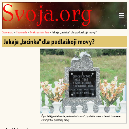
☰
Svoja.org
»
Hromada
»
Maksymiuk Jan
»
Jakaja „łacinka” dla pudlaśkoji movy?
Jakaja „łacinka” dla pudlaśkoji movy?
Čym daliêj protiahnetsie „radosna twórczość”, tym bôlša zneochočenosť bude sered
entuzijastuv pudlaśkoji movy