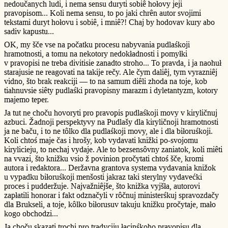
nedoučanych ludi, i nema sensu duryti sobiê hołovy jeji
pravopisom... Koli nema sensu, to po jaki chrên autor svojimi
tekstami duryt hołovu i sobiê, i mniê?! Chaj by hodovav kury abo
sadiv kapustu...
OK, my šče vse na počatku procesu nabyvania pudlaśkoji
hramotnosti, a tomu na nekotory nedokładnosti i pomyłki
v pravopisi ne treba divitisie zanadto stroho... To pravda, i ja naohuł
starajusie ne reagovati na takije rečy. Ale čym daliêj, tym vyrazniêj
vidno, što brak reakciji — to na samum diêli zhoda na toje, kob
tiahnuvsie siêty pudlaśki pravopisny marazm i dyletantyzm, kotory
majemo teper.
Ja tut ne choču hovoryti pro pravopis pudlaśkoji movy v kiryličnuj
azbuci. Žadnoji perspektyvy na Pudlašy dla kiryličnoji hramotnosti
ja ne baču, i to ne tôlko dla pudlaśkoji movy, ale i dla biłoruśkoji.
Koli chtoś maje čas i hrošy, kob vydavati knižki po-svojomu
kirylicieju, to nechaj vydaje. Ale to bezsensôvny zaniatok, koli miêti
na vvazi, što knižku vsio ž povinion pročytati chtoś šče, kromi
autora i redaktora... Deržavna grantova systema vydavania knižok
u vypadku biłoruśkoji menšosti jakraz taki sterylny vydavećki
proces i pudderžuje. Najvažniêjše, što knižka vyjšła, autorovi
zapłatili honorar i fakt odznačyli v rôčnuj ministerśkuj spravozdačy
dla Brukseli, a toje, kôlko biłorusuv takuju knižku pročytaje, mało
kogo obchodzi...
Ja choču skazati trochi pro tradyciju łacinśkoho pravopisu dla