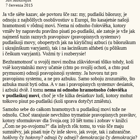
Jan Maksimjuk
7 červenia 2015
Ja vže siête kazav, ale povtoru šče raz: my, pudlaśki biłorusy, je
odnoju z najbôlšych osoblivostiuv u Europi, što kasajetsie našoji
hramotnosti v rôdnuj movi. Nema ni odnoho čołoviêka, kotory
vmiêv by napravdu pravilno pisati po-pudlaśki, ale zatoje je vže jak
najmenš tuzin raznych pravopisuv (pravopisnych systemuv)
pudlaśkoji movy, obopertych jak na kiryličnuj azbuci (u biłoruśkum
i ukrajinśkum varyjanti), tak i na łacinśkum alfabeti (u pôlśkum
i čeśkum varyjanti). Voźmi ty i rozberysie!
Bezhramotnosť u svojôj movi možna zlikvidovati tôlko tohdy, koli
vsiê korystalniki movy učatsie (chto po svojôj ochoti, a chto pud
prymusom) odnoji pravopisnoji systemy. Ja hovoru tut pro
pravopisnu systemu, a ne pro azbuku. Samo soboju zrozumiêło, što
azbuka musit byti odna. A v nas i pravopisnych systemuv desiatok,
i azbuki dviê. I tomu
nema ni odnoho hramotnoho čołoviêka
v pudlaśkuj movi
, choč je vže kilka desiatkuv ludi, kotory mohut
tołkovo pisut po-pudlaśki (koli sprava dotyčyt zmiêstu).
Samoho sebe do całkom hramotnych u pudlaśkuj movi tože ne
odnošu. Choč starajusie nevchilno trymatisie pravopisnych praviłuv,
kotory sformułovav dla Svoja.org 10 liêt tomu i zobrav v knižci
„Čom ne po-svojomu?” dla inšych rôk tomu, to vsio šče maju
sumniêvy, jak pisati toje čy inše słovo, jak svoje, tak i zahranične.
hołôvny
čy
hołovny
?
odnoji
čy
odneji
?
demokracija
čy
demokracja
?