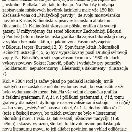
„ruśkoho” Pudlaša. Tak, tak, tradyciju. Na Pudlašy tradycija
zapisuvania mistiovych hovôrok łacinkoju maje vže 150 liêt.
Začałasiê vona od „Mužyćkoji pravdy”, de svoju mostovlanśku
hovôrku Kastuś Kalinoŭski zapisuvav łacinśkim alfabetom
(ilustracija 1). Kalinoŭski skorystav pôlśku grafiku dla svojeji
gazety. U mižyvojenny čas sered biłorusuv Zachodnioji Biłorusi
(i Pudlaša) oformiłasie łacinśka grafika dla zapisu biłoruśkoji movy
v vyhladi bezmała takôm, u jakôm vona časom užyvajetsie
v Biłorusi i teper (ilustraciji 2, 3). Spuvčasny kštałt „biłoruśkoji
łacinki”(ilustraciji 4, 5, 6) byv vypraciovany posli Druhoji svitovoji
vujny. Na Biłostôčyni siêtu spuvčasnu łacinku v 1980-ch litach
vykorystovuvav Sokrat Janovič, pišučy i vydajučy pry pomoščy
„Solidarnosti” nepudcenzurny „Biełaruskija dakumenty” (ilustracija
7).
Koli v 2004 roci ja začav pisati po-pudlaśki łacinkoju, mniê
praktyčno ne zostałosie ničoho vydumovuvati, bo vsio istôtne vže
było vydumane do mene. Istniêła vže velmi eleganćka grafika
z čeśkimi grafemami
š
,
č
,
ž
i
v
, i pôlśkimi grafemami
ś
,
ć
i
ź
, tomu
grafemy dla našych dyftonguv nasovuvalisie sami soboju —
ô
i
ê(iê)
— bo vony „estetyčno” pasovali do
š
,
č
i
ž
. Ja dodav tôlko
ď
i
ť
(tože z čeśkoji movy), bo takich zvukuv ne było v literaturnuj
biłoruśkuj movi. I vsio. Ja, tak skazati, ušanovav tradyciju (150-
liêtniu) i skazav vyrazno, što koli traktovati pisanu pudlaśku jak
novu literaturnu movu, to jeji alfabet povinion na vyhlad odličatisie