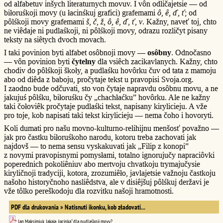
od alfabetuv inšych literaturnych movuv. I vôn odličajetsie — od
biłoruśkoji movy (u łacinśkuj grafici) grafemami
ô, ê, ď, ť
; od
pôlśkoji movy grafemami
š, č, ž, ô, ê, ď, ť, v
. Kažny, naveť toj, chto
ne viêdaje ni pudlaśkoji, ni pôlśkoji movy, odrazu rozličyt pisany
teksty na siêtych dvoch movach.
I taki povinion byti alfabet osôbnoji movy —
osôbny
. Odnočasno
— vôn povinion byti
čytelny
dla vsiêch zacikavlanych. Kažny, chto
chodiv do pôlśkoji škoły, a pudlaśku hovôrku čuv od tata z mamoju
abo od diêda z baboju, pročytaje tekst u pravopisi Svoja.org.
I zaodno bude odčuvati, sto von čytaje napravdu osôbnu movu, a ne
jakujuś pôlśku, biłoruśku čy „chachłaćku” hovôrku. Ale ne kažny
taki čołoviêk pročytaje pudlaśki tekst, napisany kirylicieju. A vže
pro toje, kob napisati taki tekst kirylicieju — nema čoho i hovoryti.
Koli dumati pro našu movno-kulturno-relihijnu menšosť považno —
jak pro častku biłoruśkoho narodu, kotoru treba zachovati jak
najdovš — to nema sensu vyskakuvati jak „Filip z konopi”
z novymi pravopisnymi pomysłami, totalno ignorujučy napraciôvki
poperednich pokoliêniuv abo mertvoju chvatkoju trymajučysie
kiryličnoji tradyciji, kotora, zrozumiêło, javlajetsie važnoju častkoju
našoho historyčnoho nasliêdstva, ale v disiêjšuj pôlśkuj deržavi je
vže tôlko pereškodoju dla rozvitku našoji hramotnosti.
PDF dla drukovania » Natisnuti ikonku, kob zładovati...
Jan Maksimjuk, Jakaja „łacinka” dla pudlaśkoji movy?