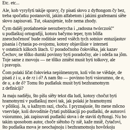
Etc. etc...
Ale, kob vyryšyti takije spravy, čy pisati słovo z dyftongom čy bez,
treba spočatku postanoviti, jakim alfabetom i jakimi grafemami siête
słovo zapisuvati. Tut, okazujetsie, tože nema zhody.
Čym daliêj protiahnetsie nerozberycha i „radosna twórczość”
u pudlaśkuj ortografiji, kotoru bačymo teper, tym bôlša
zneochočenosť bude roditisie sered vsiêch tych sotniuv entuzijastuv
pisania i čytania po-svojomu, kotory objavilisie v interneti
v ostatnich kilkoch litach. U poradočnoho čołoviêka, jak kazav
Čechov, ne tôlko dumki povinny byti poradočny, ale i odeža na jôm.
Toje same z movoju — ne tôlko zmiêst musit byti tołkovy, ale
i pravopis.
Čom polaki ličat čołovieka nepiśmennym, koli vôn ne viêdaje, de
pisati
ż
i
u
, a de
rz
i
ó
? A nam što — povinno byti vsiorumno, de
o
,
de
u
, a de
ô
? Tomu što pudlašuk musit byti bezhramotnym
z definiciji?
Ja maju nadiêju, što pišu siêty tekst dla ludi, kotory chočut byti
hramotnymi v pudlaśkuj movi tak, jak polaki je hramotnymi
v pôlśkuj. Ja, u kažnym razi, choču. I pryznajusie, što mene môcno
vnervlaje, koli dovoditsie čytati publikaciji po-pudlaśki, de autorovi
vsiorumno, jak zapisuvati pudlaśki słova i de staviti dyftongi. Nu bo
takim sposobom autor, choče siêtoho čy niê, kaže mniê, čytačovi,
što pudlaśka mova je neochajnoju i bezhramotnoju hovôrkoju