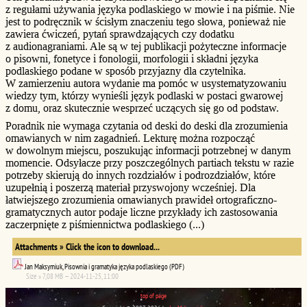
z regułami używania języka podlaskiego w mowie i na piśmie. Nie
jest to podręcznik w ścisłym znaczeniu tego słowa, ponieważ nie
zawiera ćwiczeń, pytań sprawdzających czy dodatku
z audionagraniami. Ale są w tej publikacji pożyteczne informacje
o pisowni, fonetyce i fonologii, morfologii i składni języka
podlaskiego podane w sposób przyjazny dla czytelnika.
W zamierzeniu autora wydanie ma pomóc w usystematyzowaniu
wiedzy tym, którzy wynieśli język podlaski w postaci gwarowej
z domu, oraz skutecznie wesprzeć uczących się go od podstaw.
Poradnik nie wymaga czytania od deski do deski dla zrozumienia
omawianych w nim zagadnień. Lekturę można rozpocząć
w dowolnym miejscu, poszukując informacji potrzebnej w danym
momencie. Odsyłacze przy poszczególnych partiach tekstu w razie
potrzeby skierują do innych rozdziałów i podrozdziałów, które
uzupełnią i poszerzą materiał przyswojony wcześniej. Dla
łatwiejszego zrozumienia omawianych prawideł ortograficzno-
gramatycznych autor podaje liczne przykłady ich zastosowania
zaczerpnięte z piśmiennictwa podlaskiego (...)
Attachments » Click the icon to download...
Jan Maksymiuk, Pisownia i gramatyka języka podlaskiego (PDF)
Size » 7,08 MB — 2024-11-25, 11:00
top of page