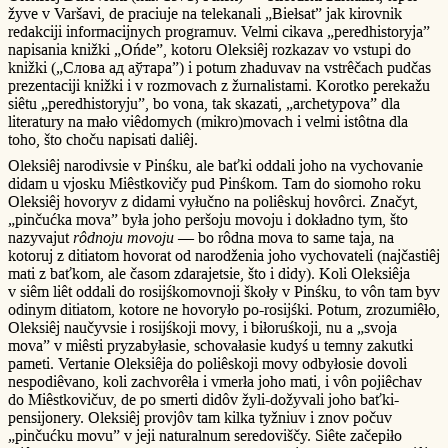
žyve v Varšavi, de praciuje na telekanali „Biełsat” jak kirovnik
redakciji informacijnych programuv. Velmi cikava „peredhistoryja”
napisania knižki „Ońde”, kotoru Oleksiêj rozkazav vo vstupi do
knižki („Слова ад аўтара”) i potum zhaduvav na vstrêčach pudčas
prezentaciji knižki i v rozmovach z žurnalistami. Korotko perekažu
siêtu „peredhistoryju”, bo vona, tak skazati, „archetypova” dla
literatury na mało viêdomych (mikro)movach i velmi istôtna dla
toho, što choču napisati daliêj.
Oleksiêj narodivsie v Pinśku, ale baťki oddali joho na vychovanie
didam u vjosku Miêstkovičy pud Pinśkom. Tam do siomoho roku
Oleksiêj hovoryv z didami vyłučno na poliêskuj hovôrci. Značyt,
„pinčućka mova” była joho peršoju movoju i dokładno tym, što
nazyvajut
rôdnoju movoju
— bo rôdna mova to same taja, na
kotoruj z ditiatom hovorat od narodženia joho vychovateli (najčastiêj
mati z baťkom, ale časom zdarajetsie, što i didy). Koli Oleksiêja
v siêm liêt oddali do rosijśkomovnoji škoły v Pinśku, to vôn tam byv
odinym ditiatom, kotore ne hovoryło po-rosijśki. Potum, zrozumiêło,
Oleksiêj naučyvsie i rosijśkoji movy, i biłoruśkoji, nu a „svoja
mova” v miêsti pryzabyłasie, schovałasie kudyś u temny zakutki
pameti. Vertanie Oleksiêja do poliêskoji movy odbyłosie dovoli
nespodiêvano, koli zachvorêła i vmerła joho mati, i vôn pojiêchav
do Miêstkovičuv, de po smerti didôv žyli-dožyvali joho baťki-
pensijonery. Oleksiêj provjôv tam kilka tyžniuv i znov počuv
„pinčućku movu” v jeji naturalnum seredoviščy. Siête začepiło