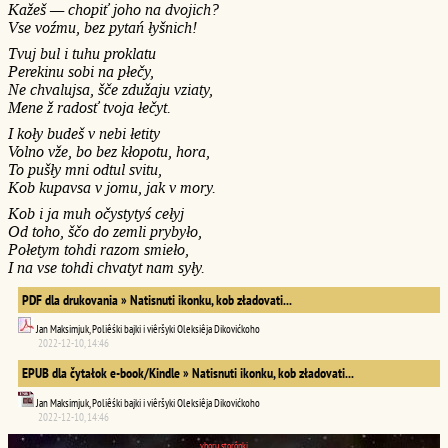
Kažeš — chopiť joho na dvojich?
Vse voźmu, bez pytań łyšnich!
Tvuj bul i tuhu proklatu
Perekinu sobi na płečy,
Ne chvalujsa, šče zdužaju vziaty,
Mene ž radosť tvoja łečyt.
I koły budeš v nebi łetity
Volno vže, bo bez kłopotu, hora,
To pušły mni odtul svitu,
Kob kupavsa v jomu, jak v mory.
Kob i ja muh očystytyś cełyj
Od toho, ščo do zemli prybyło,
Połetym tohdi razom smieło,
I na vse tohdi chvatyt nam syły.
PDF dla drukovania » Natisnuti ikonku, kob zładovati...
Jan Maksimjuk, Poliêśki bajki i viêršyki Oleksiêja Dikovićkoho
2022-12-10, 14:46
EPUB dla čytałok e-book/Kindle » Natisnuti ikonku, kob zładovati...
Jan Maksimjuk, Poliêśki bajki i viêršyki Oleksiêja Dikovićkoho
2022-12-10, 14:46
vhoru storônki