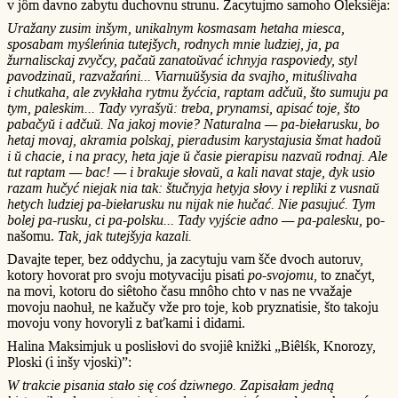
v jôm davno zabytu duchovnu strunu. Zacytujmo samoho Oleksiêja:
Uražany zusim inšym, unikalnym kosmasam hetaha miesca,
sposabam myśleńnia tutejšych, rodnych mnie ludziej, ja, pa
žurnalisckaj zvyčcy, pačaŭ zanatoŭvać ichnyja raspoviedy, styl
pavodzinaŭ, razvažańni... Viarnuŭšysia da svajho, mituślivaha
i chutkaha, ale zvykłaha rytmu žyćcia, raptam adčuŭ, što sumuju pa
tym, paleskim... Tady vyrašyŭ: treba, prynamsi, apisać toje, što
pabačyŭ i adčuŭ. Na jakoj movie? Naturalna — pa-biełarusku, bo
hetaj movaj, akramia polskaj, pieradusim karystajusia šmat hadoŭ
i ŭ chacie, i na pracy, heta jaje ŭ časie pierapisu nazvaŭ rodnaj. Ale
tut raptam — bac! — i brakuje słovaŭ, a kali navat staje, dyk usio
razam hučyć niejak nia tak: štučnyja hetyja słovy i repliki z vusnaŭ
hetych ludziej pa-biełarusku nu nijak nie hučać. Nie pasujuć. Tym
bolej pa-rusku, ci pa-polsku... Tady vyjście adno — pa-palesku,
po-
našomu.
Tak, jak tutejšyja kazali.
Davajte teper, bez oddychu, ja zacytuju vam šče dvoch autoruv,
kotory hovorat pro svoju motyvaciju pisati
po-svojomu
, to značyt,
na movi, kotoru do siêtoho času mnôho chto v nas ne vvažaje
movoju naohuł, ne kažučy vže pro toje, kob pryznatisie, što takoju
movoju vony hovoryli z baťkami i didami.
Halina Maksimjuk u poslisłovi do svojiê knižki „Biêlśk, Knorozy,
Ploski (i inšy vjoski)”:
W trakcie pisania stało się coś dziwnego. Zapisałam jedną