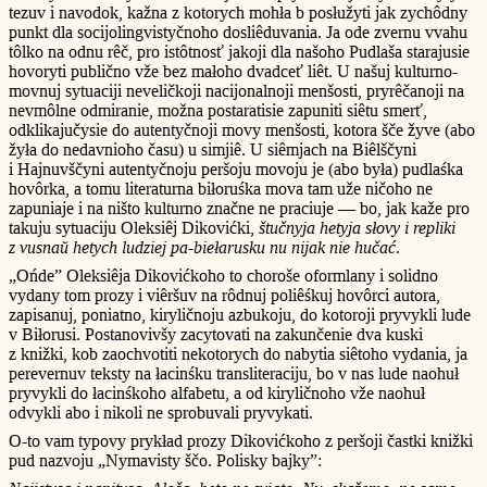
tezuv i navodok, kažna z kotorych mohła b posłužyti jak zychôdny
punkt dla socijolingvistyčnoho dosliêduvania. Ja ode zvernu vvahu
tôlko na odnu rêč, pro istôtnosť jakoji dla našoho Pudlaša starajusie
hovoryti publično vže bez małoho dvadceť liêt. U našuj kulturno-
movnuj sytuaciji neveličkoji nacijonalnoji menšosti, pryrêčanoji na
nevmôlne odmiranie, možna postaratisie zapuniti siêtu smerť,
odklikajučysie do autentyčnoji movy menšosti, kotora šče žyve (abo
žyła do nedavnioho času) u simjiê. U siêmjach na Biêlščyni
i Hajnuvščyni autentyčnoju peršoju movoju je (abo była) pudlaśka
hovôrka, a tomu literaturna biłoruśka mova tam uže ničoho ne
zapuniaje i na ništo kulturno značne ne praciuje — bo, jak kaže pro
takuju sytuaciju Oleksiêj Dikovićki,
štučnyja hetyja słovy i repliki
z vusnaŭ hetych ludziej pa-biełarusku nu nijak nie hučać
.
„Ońde” Oleksiêja Dikovićkoho to choroše oformlany i solidno
vydany tom prozy i viêršuv na rôdnuj poliêśkuj hovôrci autora,
zapisanuj, poniatno, kiryličnoju azbukoju, do kotoroji pryvykli lude
v Biłorusi. Postanovivšy zacytovati na zakunčenie dva kuski
z knižki, kob zaochvotiti nekotorych do nabytia siêtoho vydania, ja
perevernuv teksty na łacinśku transliteraciju, bo v nas lude naohuł
pryvykli do łacinśkoho alfabetu, a od kiryličnoho vže naohuł
odvykli abo i nikoli ne sprobuvali pryvykati.
O-to vam typovy prykład prozy Dikovićkoho z peršoji častki knižki
pud nazvoju „Nymavisty ščo. Polisky bajky”: