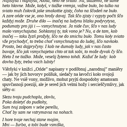
Najistysa i napitysa, Aloša, heto ne sviato. Nu, skažemo, ne same
heto hłavne. Može, kołyś, v tiažke vremja, važne buło, bo tulko na
sviato muh čołovik jake smakottie zjisty, čoho na ščodeń ne buło.
A zare ońde vse je, ono hrošy davaj. Tak ščo zjisty i vypyty počti ščo
každyj može. Druhe diło — inačej na ludynu blizku podyvytysa,
podumaty pro jiji i — vsmychnutysa. Ja nide čuv, ščo v nas ludy
mało vsmychajutsa. Sohłasnyj ty, tak vono je? Nu, a de tam, kob
inačej — taku žyzń prožyły, ščo ne do smichu buło. Tomu koły sviato
vže prychodyť, to treba choť vsmychnutysa do ludej, ščo navkoło.
Prosto, bez dajpryčyny. I kob ne dumały ludy, jak v nas často
buvaje, ščo jak vsmychajetsa chto ot tak sobi, to može dyvak čy ščo.
Heto ž ne tiažko. Može, veselij žytemo tohdi. Kažuť že ludy: kob
dovho žyty, treba vsich lubity!
Viêršyki v knižci „Ońde” napisany v podôbnuj „narodnuj” maniêry
— jak by jich hovoryv polišuk, siedačy na łavočci koło svojoji
chaty. Ne vsiê vony, možlivo, mohut pryjti dospodoby amatoram
spuvčasnoji poeziji, ale je sered jich velmi hožy i sercieščymlivy, jak
siêty-o:
Słezu tvoju pudchoplu, złovlu,
Poka doletyť do pudłohy,
Sum tvuj załpom v sebe perellu,
Choť by sam ne vstrymavsa na nohach.
I hore tvoje nechaj stane mojim,
Mni — žurba, a tobi bude vsmiška,