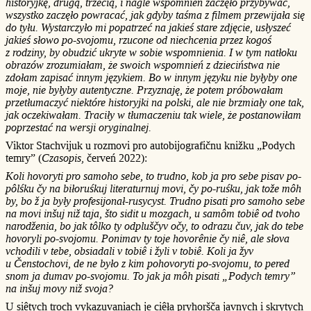
historyjkę, drugą, trzecią, i nagle wspomnień zaczęło przybywać,
wszystko zaczęło powracać, jak gdyby taśma z filmem przewijała się
do tyłu. Wystarczyło mi popatrzeć na jakieś stare zdjęcie, usłyszeć
jakieś słowo po-svojomu, rzucone od niechcenia przez kogoś
z rodziny, by obudzić ukryte w sobie wspomnienia. I w tym natłoku
obrazów zrozumiałam, że swoich wspomnień z dzieciństwa nie
zdołam zapisać innym językiem. Bo w innym języku nie byłyby one
moje, nie byłyby autentyczne. Przyznaję, że potem próbowałam
przetłumaczyć niektóre historyjki na polski, ale nie brzmiały one tak,
jak oczekiwałam. Traciły w tłumaczeniu tak wiele, że postanowiłam
poprzestać na wersji oryginalnej.
Viktor Stachvijuk u rozmovi pro autobijografičnu knižku „Podych
temry” (
Czasopis
, červeń 2022):
Koli hovoryti pro samoho sebe, to trudno, kob ja pro sebe pisav po-
pôlśku čy na biłoruśkuj literaturnuj movi, čy po-ruśku, jak tože môh
by, bo ž ja były profesijonał-rusycyst. Trudno pisati pro samoho sebe
na movi inšuj niž taja, što sidit u mozgach, u samôm tobiê od tvoho
narodženia, bo jak tôlko ty odpluščyv očy, to odrazu čuv, jak do tebe
hovoryli po-svojomu. Ponimav ty toje hovorênie čy niê, ale słova
vchodili v tebe, obsiadali v tobiê i žyli v tobiê. Koli ja žyv
u Čenstochovi, de ne było z kim pohovoryti po-svojomu, to pered
snom ja dumav po-svojomu. To jak ja môh pisati „Podych temry”
na inšuj movy niž svoja?
U siêtych troch vykazuvaniach je ciêła pryhoršča javnych i skrytych