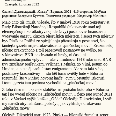
Jan Maksimjuk
Czasopis, korosteń 2022
Олэксій Дыковыцькый, „Оньдэ”; Варшава 2021; 416 старонак. Моўная
рэдакцыя: Валярына Кустава. Тэхнічная рэдакцыя: Уладзімер Міхневіч.
Mało chto diś, musit, viêdaje, što v majovi 1918 roku Sekretaryjat
Rady Biłoruśkoji Narodnoji Respubliki (tak zvavsie urad toji
efemeryčnoji i korotkotryvałoji deržavy) postanoviv finansovati
vydavanie gazet u kilkoch biłoruśkich miêstach, i sered tych miêstuv
byv Pinśk na Poliêsi zo spicijalnoju pôznakoju v postanovi, što
tamtejša gazeta maje drukovatisie na „pinčućkuj movi”. Zrozumiêło,
ničoho praktyčnoho z toji paperovoji postanovy ne vyjšło, bo
v kirovnictva BNR ne chvatało ni hrošy, ni času, ni
administracijnoho vpłyvu — uže v hrudniovi 1918 roku urad BNR
byv zmušany bolševikami vyjichati z Minśka do Vilni, potum do
Hrodna, a puzniêj naohuł stav emigrantom. Ale sam fakt siêtoji
postanovy krasomôvny — sto liêt tomu sviêtły lude v Biłorusi
rozumiêli, što v Pinśku hovorat inačej, čym u ostatniuj Biłorusi,
i tomu gazeta tam povinna vychoditi na „pinčućkuj movi”.
Z toho času minuło ciêłe stoliêtie, na protiahu kotoroho v Biłorusi
tak i ne vydali ničoho na „pinčućkuj movi”. I tôlko pud kuneć 2021
roku v Varšavi vyjšła knižka „Ońde” Oleksiêja Dikovićkoho, i vsiê
my narešti otrymali šansu pobačyti, jak vyhladaje drukovana
„pinčućka mova”.
Oleksiêj Dikovićki (nar. 1973, Pinśk) — biłoruśki žurnalist, teper