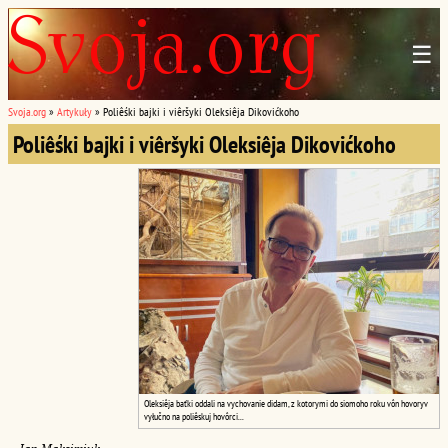
☰
Svoja.org
»
Artykuły
»
Poliêśki bajki i viêršyki Oleksiêja Dikovićkoho
Poliêśki bajki i viêršyki Oleksiêja Dikovićkoho
Oleksiêja baťki oddali na vychovanie didam, z kotorymi do siomoho roku vôn hovoryv
vyłučno na poliêskuj hovôrci...