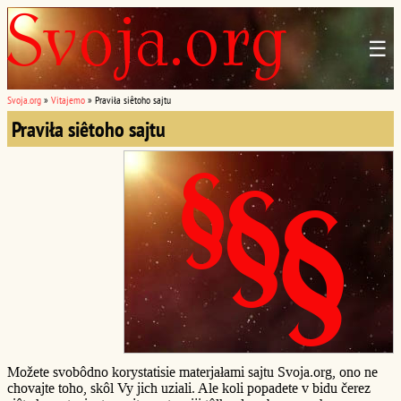
☰
Svoja.org
»
Vitajemo
»
Praviła siêtoho sajtu
Praviła siêtoho sajtu
Možete svobôdno korystatisie materjałami sajtu Svoja.org, ono ne
chovajte toho, skôl Vy jich uziali. Ale koli popadete v bidu čerez