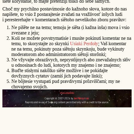
siête korystanie, to majte pretenziji tôlko do sebe samych.
Choč my prychilno postavimosie do kažnoho słova, kotore do nas
napišete, to vsio ž postarajtesie zvažati na vražlivosť inšych ludi
i peresterehajte v komentarach siêtoho nevelikoho zboru praviłuv:
Ne pišête ne na temu; temoju je siêta (i kažna inša) mova i vsio
zvezane z jeju;
Koli ne možete povstrymatisie i musite pokinuti komentar ne na
temu, to skorystajte zo skrynki
Usiaki Perdoły
; Vaš komentar
ne na temu, pokinuty poza siêtoju skrynkoju, bude vykinuty
moderatorom abo administratorom siêtoji storônki;
Ne vžyvajte obrazlivych, neprystôjnych abo znevažalnych słôv
u odnosinach do ludi, kotorych my znajemo i ne znajemo;
Buďte stisłymi nakôlko siête možlive i ne pokidajte
dovžyznych cytatuv (zamiś jich podavajte linki);
Ne bôjtesie vystupati pud pravdivymi prôzviščami; my ne
chovajemo svojich.
vhoru storônki
Copyright © 2007-2026 by
Jan Maksymiuk
.
Reprints and re-use of Svoja.org content permitted only with a credit to the source.