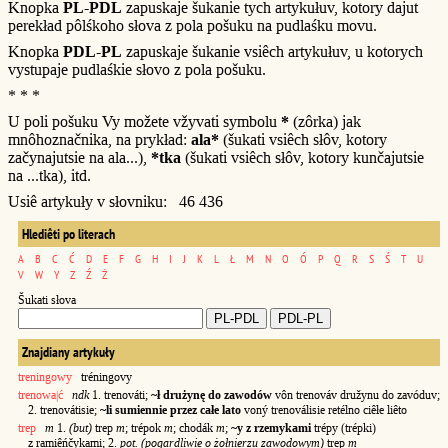
Knopka
PL-PDL
zapuskaje šukanie tych artykułuv, kotory dajut
perekład pôlśkoho słova z pola pošuku na pudlaśku movu.
Knopka
PDL-PL
zapuskaje šukanie vsiêch artykułuv, u kotorych
vystupaje pudlaśkie słovo z pola pošuku.
* * *
U poli pošuku Vy možete vžyvati symbolu
*
(zôrka) jak
mnôhoznačnika, na prykład:
ala*
(šukati vsiêch słôv, kotory
začynajutsie na ala...),
*tka
(šukati vsiêch słôv, kotory kunčajutsie
na ...tka), itd.
Usiê artykuły v słovniku: 46 436
Hlediêti po literach
A
B
C
Ć
D
E
F
G
H
I
J
K
L
Ł
M
N
O
Ó
P
Q
R
S
Ś
T
U
V
W
Y
Z
Ź
Ż
Šukati słova
Znajdiany artykuły
treningowy
tréningovy
trenowa|ć
ndk
1. trenováti;
~ł drużynę do zawodów
vôn trenováv družynu do zavóduv;
2. trenovátisie;
~li sumiennie przez całe lato
voný trenoválisie retélno ciêłe liêto
trep
m
1.
(but)
trep
m
; trépok
m
; chodák
m
;
~y z rzemykami
trépy (trépki)
z ramiêńčykami; 2.
pot. (pogardliwie o żołnierzu zawodowym)
trep
m