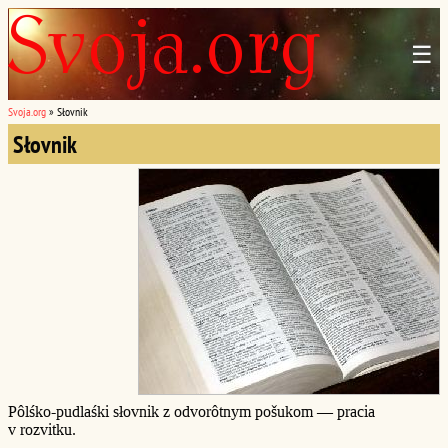
☰
Svoja.org
»
Słovnik
Słovnik
Pôlśko-pudlaśki słovnik z odvorôtnym pošukom — pracia
v rozvitku.