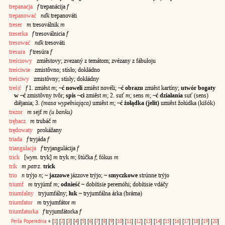
trepanacja
f
trepanácija
f
trepanować
ndk
trepanováti
treser
m
tresoválnik
m
treserka
f
tresoválnicia
f
tresować
ndk
tresováti
tresura
f
tresúra
f
treściowy
zmiêstovy; zvezaný z temátom; zvézany z fábułoju
treściwie
zmistôvno; stísło; dokłádno
treściwy
zmistôvny; stísły; dokłádny
treś|ć
f
1. zmiêst
m
;
~ć noweli
zmiêst novéli;
~ć obrazu
zmiêst kartíny;
utwór bogaty
w ~ć
zmistôvny tvôr;
spis ~ci
zmiêst
m
; 2. suť
m
; sens
m
;
~ć działania
suť (sens)
diêjania; 3.
(masa wypełniająca)
umiêst
m
;
~ć żołądka (jelit)
umiêst žołúdka (kišók)
trezor
m
sejf
m (u banku)
trębacz
m
trubáč
m
trędowaty
prokážany
triada
f
tryjáda
f
triangulacja
f
tryjangulácija
f
trick
[
wym.
tryk]
m
tryk
m
; štúčka
f
; fókus
m
trik
m patrz.
trick
trio
n
trýjo
n
;
~ jazzowe
jázzove trýjo;
~ smyczkowe
strúnne trýjo
triumf
m
tryjúmf
m
;
odnieść ~
dobítisie peremóhi; dobítisie vdáčy
triumfalny
tryjumfálny;
łuk ~
tryjumfálna árka (bráma)
triumfator
m
tryjumfátor
m
triumfatorka
f
tryjumfátorka
f
Perša
Poperednia
«
[
1
]
[
2
]
[
3
]
[
4
]
[
5
]
[
6
]
[
7
]
[
8
]
[
9
]
[
10
]
[
11
]
[
12
]
[
13
]
[
14
]
[
15
]
[
16
]
[
17
]
[
18
]
[
19
]
[
20
]