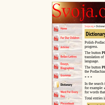
Svoja.org
»
Dictionar
Home
Dictionar
For Our Children
Polish-Podlac
progress.
Articles
The button
P
Belles-Lettres
translation of
language.
Essays,
The button
P
Biographies
the Podlachia
Grammar
* * *
In the search
Dictionary
for example:
Word For Every
for words that
Day
Total entries
Phrasebook