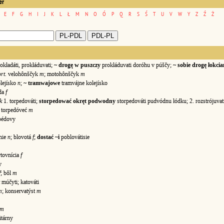
er
E
F
G
H
I
J
K
L
Ł
M
N
O
Ó
P
Q
R
S
Ś
T
U
V
W
Y
Z
Ź
Ż
okładáti, prokłáduvati;
~ drogę w puszczy
prokłáduvati doróhu v púščy;
~ sobie drogę łokci
rt.
velohônščyk
m
; motohônščyk
m
lejísko
n
;
~ tramwajowe
tramvájne kolejísko
da
f
k
1. torpedováti;
storpedować okręt podwodny
storpedováti pudvódnu łódku; 2. rozstrójuvat
torpedóveć
m
édovy
nie
n
; blovotá
f
;
dostać ~i
poblovátisie
rtovnícia
f
y
f
; bôl
m
múčyti; katováti
m
; konservatýst
m
m
itárny