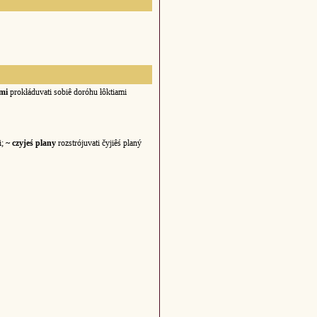
ami
prokłáduvati sobiê doróhu łôktiami
i;
~ czyjeś plany
rozstrójuvati čyjiêś planý