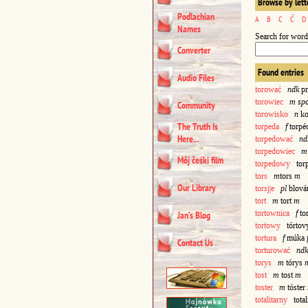
Browse by lett
Podlachian
A
B
C
Ć
D
Names
Search for word
Converter
Found entries
Audio Files
torować
ndk
pr
torowiec
m spo
Community
torowisko
n
ko
The Truth Is
torpeda
f
torpé
Here...
torpedować
nd
torpedowiec
m
Môj čeśki film
torpedowy
torp
tors
m
tors
m
Our Library
torsj|e
pl
blová
tort
m
tort
m
tortownica
f
to
Jan’s Blog
tortowy
tórtov
tortura
f
múka
Contact Us
torturować
ndk
torys
m
tórys
tost
m
tost
m
toster
m
tóster
totalitarny
total