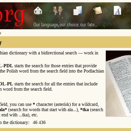
Our language, our choice, our fate...
y
y
hian dictionary with a bidirectional search — work in
L-PDL
starts the search for those entries that provide
 the Polish word from the search field into the Podlachian
DL-PL
starts the search for all the entries that include
n word from the search field.
 field, you can use
*
character (asterisk) for a wildcard,
ala*
(search for words that start with ala...),
*tka
(search
 end with ...tka), etc.
 in the dictionary: 46 436