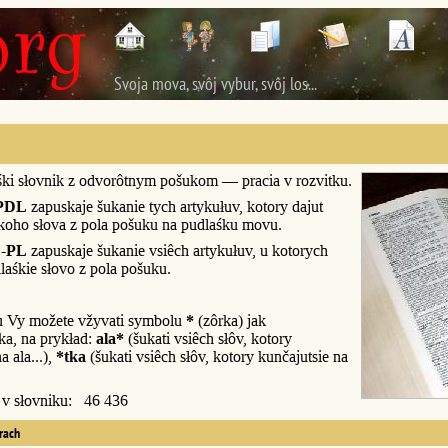
Svoja mova, svôj vybur, svôj los...
śki słovnik z odvorôtnym pošukom — pracia v rozvitku.
PDL
zapuskaje šukanie tych artykułuv, kotory dajut
śkoho słova z pola pošuku na pudlaśku movu.
-PL
zapuskaje šukanie vsiêch artykułuv, u kotorych
laśkie słovo z pola pošuku.
u Vy možete vžyvati symbolu
*
(zôrka) jak
a, na prykład:
ala*
(šukati vsiêch słôv, kotory
a ala...),
*tka
(šukati vsiêch słôv, kotory kunčajutsie na
y v słovniku: 46 436
erach