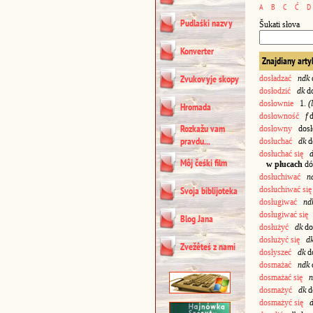
A
B
C
Ć
D
Pudlaśki nazvy
Šukati słova
Konverter
Znajdiany arty
Zvukovyje skopy
dosładzać
ndk
dosłodzić
dk
do
dosłownie
1.
(
Hromada
dosłowność
f
d
Rozkažu vam
dosłowny
dosłô
pravdu...
dosłuchać
dk
d
dosłuchać się
Môj čeśki film
w płucach
dó
dosłuchiwać
n
dosłuchiwać się
Svoja biblijoteka
dosługiwać
nd
dosługiwać się
Blog Jana
dosłużyć
dk
do
dosłużyć się
d
Zvežêteś z nami
dosłyszeć
dk
do
dosmażać
ndk
dosmażać się
n
dosmażyć
dk
d
dosmażyć się