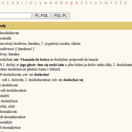
E
F
G
H
I
J
K
L
Ł
M
N
O
Ó
P
Q
R
S
Ś
T
U
V
W
Y
Z
Ź
Ż
kuły
dosołódžuvati
sołodíti
literalnie)
dosłôvno; literálno; 2.
(zupełnie)
zusiêm; ciłkóm
osłôvnosť
f
; literálnosť
f
vny; literálny
osłúchati;
nie ~ł kazania do końca
ne dosłúchav própovedi do kunciá
dk
1. dočúti;
w jego głosie ~łem się nutki żalu
u jóho hółosi ja dočúv nútku žálu; 2. dosłúchati
chtor dosłúchavsie jakóhoś šumu v lóhkich
dk
dosłúchuvati;
zob. też
dosłuchać
ndk
1. dočuváti; 2. dosłúchuvatisie;
zob. też
dosłuchać się
k
dosłúžuvati
ndk
dosłúžuvatisie
słužýti
k
dosłužýtisie
čúti, učúti
dosmážuvati
dk
dosmážuvatisie
osmážyti
dk
dosmážytisie