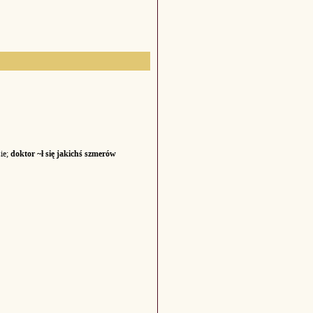
sie;
doktor ~ł się jakichś szmerów