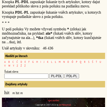
Knopka
PL-PDL
zapuskaje šukanie tych artykułuv, kotory dajut
perekład pôlśkoho słova z pola pošuku na pudlaśku movu.
Knopka
PDL-PL
zapuskaje šukanie vsiêch artykułuv, u kotorych
vystupaje pudlaśkie słovo z pola pošuku.
* * *
U poli pošuku Vy možete vžyvati symbolu
*
(zôrka) jak
mnôhoznačnika, na prykład:
ala*
(šukati vsiêch słôv, kotory
začynajutsie na ala...),
*tka
(šukati vsiêch słôv, kotory kunčajutsie
na ...tka), itd.
Usiê artykuły v słovniku: 46 436
Hlediêti po literach
A
B
C
Ć
D
E
F
G
H
I
J
K
L
Ł
M
N
O
Ó
P
Q
R
S
Ś
T
U
V
W
Y
Z
Ź
Ż
Šukati słova
Znajdiany artykuły
hit
m
hit
m
vhoru storônki
Copyright © 2007-2026 by
Jan Maksymiuk
.