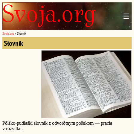
☰
Svoja.org
»
Słovnik
Słovnik
Pôlśko-pudlaśki słovnik z odvorôtnym pošukom — pracia
v rozvitku.