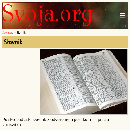
☰
Svoja.org
»
Słovnik
Słovnik
Pôlśko-pudlaśki słovnik z odvorôtnym pošukom — pracia
v rozvitku.