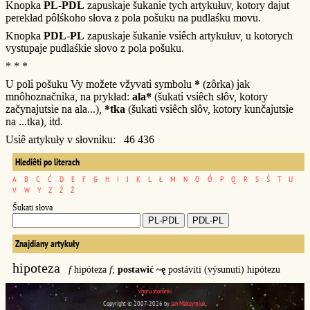
Knopka
PL-PDL
zapuskaje šukanie tych artykułuv, kotory dajut
perekład pôlśkoho słova z pola pošuku na pudlaśku movu.
Knopka
PDL-PL
zapuskaje šukanie vsiêch artykułuv, u kotorych
vystupaje pudlaśkie słovo z pola pošuku.
* * *
U poli pošuku Vy možete vžyvati symbolu
*
(zôrka) jak
mnôhoznačnika, na prykład:
ala*
(šukati vsiêch słôv, kotory
začynajutsie na ala...),
*tka
(šukati vsiêch słôv, kotory kunčajutsie
na ...tka), itd.
Usiê artykuły v słovniku: 46 436
Hlediêti po literach
A
B
C
Ć
D
E
F
G
H
I
J
K
L
Ł
M
N
O
Ó
P
Q
R
S
Ś
T
U
V
W
Y
Z
Ź
Ż
Šukati słova
Znajdiany artykuły
hipoteza
f
hipóteza
f
;
postawić ~ę
postáviti (výsunuti) hipótezu
vhoru storônki
Copyright © 2007-2026 by
Jan Maksymiuk
.