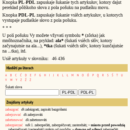
Knopka
PL-PDL
zapuskaje šukanie tych artykułuv, kotory dajut
perekład pôlśkoho słova z pola pošuku na pudlaśku movu.
Knopka
PDL-PL
zapuskaje šukanie vsiêch artykułuv, u kotorych
vystupaje pudlaśkie słovo z pola pošuku.
* * *
U poli pošuku Vy možete vžyvati symbolu
*
(zôrka) jak
mnôhoznačnika, na prykład:
ala*
(šukati vsiêch słôv, kotory
začynajutsie na ala...),
*tka
(šukati vsiêch słôv, kotory kunčajutsie
na ...tka), itd.
Usiê artykuły v słovniku: 46 436
Hlediêti po literach
A
B
C
Ć
D
E
F
G
H
I
J
K
L
Ł
M
N
O
Ó
P
Q
R
S
Ś
T
U
V
W
Y
Z
Ź
Ż
Šukati słova
Znajdiany artykuły
zabazgrać
dk
zabázgrati; zapisáti bazgrółami
zabejcować
dk
zabejcováti
zabetonować
dk
zabetonováti
zabezpieczać
ndk
1. zabezpečáti, zabezpéčuvati; zastereháti;
~ miasto przed powodzią
zabezpéčuvati (zastereháti) miêsto od povôdia;
~ drewno od wilgoci
zabezpečáti