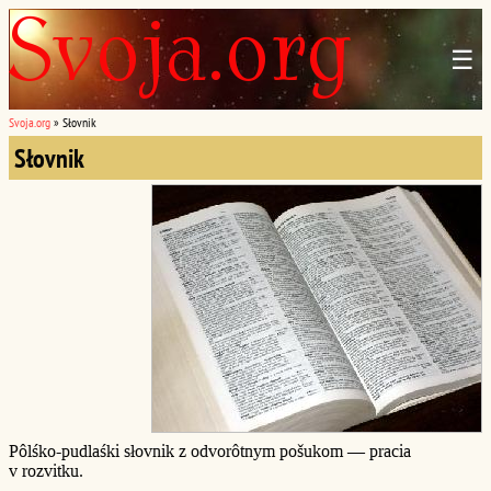
☰
Svoja.org
»
Słovnik
Słovnik
Pôlśko-pudlaśki słovnik z odvorôtnym pošukom — pracia
v rozvitku.