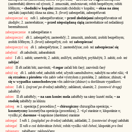
(zastereháti) dérevo od sýrosti; 2. zmucniáti, zmôcniuvati; robíti bezpéčnym; robíti
ščêlnym;
~ chodniki w kopalni
zmucniáti chódniki v kopálni;
~ okna na zimę
zatykáti (zapicháti) ókna na zímu; 3.
(broń)
zabezpečáti, zabezpéčuvati
zabezpieczać się
ndk
1. zabezpéčuvatisie;
~ przed złodziejami
zabezpéčuvatisie od
złodijôv; 2. zasterehátisie;
~ przed niepożądaną ciążą
zasterehátisie od nežadánoji
beremiênnosti
zabezpieczenie
n
zabezpéčanie
n
zabezpieczyć
dk
1. zabezpéčyti; zasterehčý; 2. zmucníti, zmôcniti; zrobíti bezpéčnym;
zrobíti ščêlnym; 3.
(broń)
zabezpéčyti;
zob. też
zabezpieczać
zabezpieczyć się
dk
1. zabezpéčytisie; 2. zasterehčýsie;
zob. też
zabezpieczać się
zabębnić
dk
zabubníti; zabarabániti
zabić
I
dk
1. zabíti; umertvíti; 2. zabíti; zníščyti; zništóžyti; pryhłušýti; 3. zabíti;
zob. też
zabijać
zabi|ć
II
dk
začáti bíti; zazvóniti;
~ł zegar
začalí bíti časý; zazvónili časý
zabi|ć się
dk
1. zabíti sebé; zahubíti sebé; učyníti samohúbstvo; nałožýti na sebé rúki;
~ł
się strzałem z pistoletu
vôn zabív sebé výstryłom z pistoléta; 2. zabítisie; zhínuti;
~ł
się w wypadku samochodowym
vôn zabívsie (zhínuv) u dorôžnum vypádkovi
zabiec
I
dk
1.
(zajrzeć po drodze)
zabiêhčy; zahlánuti; ukanúti; 2.
(zastawić drogę)
zabiêhčy
zabiec
II
dk
zabiêhčy;
~ na sam koniec mola
zabiêhčy na sámy kunéć móla;
~ za
stodołę
zabiêhčy za kłúniu
zabieg
m
1. operácija
f
; procedúra
f
;
~ chirurgiczny
chirurgíčna operácija;
~
kosmetyczny
kosmetýčna operácija (procedúra); 2.
~i
pl
staránie
n
; kłopotánie
n
;
vysíłki
pl
;
daremne ~i
naprásne (darémne) staránie
zabiegać
I
ndk
1.
(zaglądać po drodze)
zabiháti; zahladáti; 2.
(zastawiać drogę)
zabiháti
zabiegać
II
ndk o coś
dobivátisie
čohóś
; robíti vysíłki
rádi čohoś
; kłopotáti
pro štoś
zabiegany
zabiêhany; zakłopóčany