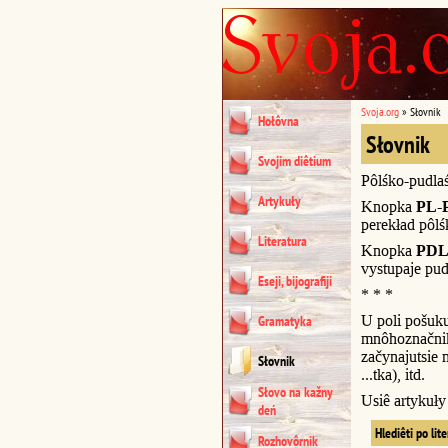
Svoja.org
»
Słovnik
Hołôvna
Słovnik
Svojim diêtium
Pôlśko-pudla
Artykuły
Knopka
PL-
perekład pôl
Literatura
Knopka
PDL
vystupaje pud
Eseji, bijografiji
* * *
U poli pošuk
Gramatyka
mnôhoznačnik
začynajutsie n
Słovnik
...tka), itd.
Słovo na kažny
Usiê artykuł
deń
Hlediêti po lit
Rozhovôrnik