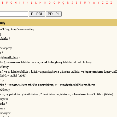
E
F
G
H
I
J
K
L
Ł
M
N
O
Ó
P
Q
R
S
Ś
T
U
V
W
Y
Z
Ź
Ż
kuły
ačkóvy; korýčniovo-zelóny
a
f
akérka
f
elarýčny
ka
f
n
tabernákulum
n
tka
f
;
~i nasenne
tablétki na son;
~i od bólu głowy
tablétki od bólu hołový
étkovy
ia
f
;
~a w klasie
tablícia v klási;
~a pamiątkowa
pámetna tablícia;
~e logarytmiczne
logarytmíč
zýčny tablíci (tabéli)
čny
íčka
f
;
~ z nazwiskiem
tablíčka z nazvískom; ◊
~ mnożenia
tablíčka mnóženia
líčkovy
or
m
;
cygáński ~
cyhánśki tábor; 2.
hist.
tábor
m
; łáhier
m
;
~ kozaków
kozáćki tábor (łáhier)
ôlčyk
m
rétka
f
ovy
taborýćki