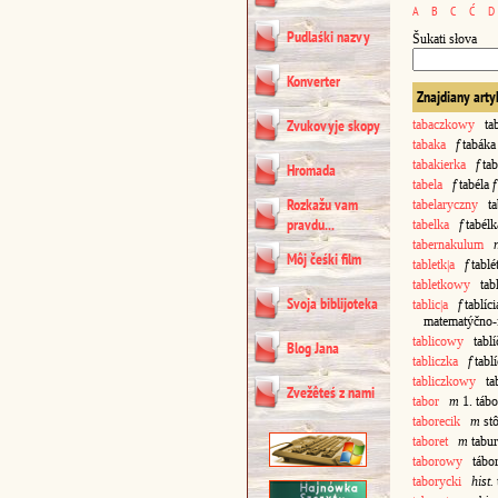
A
B
C
Ć
D
Pudlaśki nazvy
Šukati słova
Konverter
Znajdiany arty
Zvukovyje skopy
tabaczkowy
tab
tabaka
f
tabák
tabakierka
f
tab
Hromada
tabela
f
tabéla
f
Rozkažu vam
tabelaryczny
tab
pravdu...
tabelka
f
tabél
tabernakulum
Môj čeśki film
tabletk|a
f
tablé
tabletkowy
tabl
Svoja biblijoteka
tablic|a
f
tablíc
matematýčno-fi
tablicowy
tablí
Blog Jana
tabliczka
f
tabl
tabliczkowy
tab
Zvežêteś z nami
tabor
m
1. táb
taborecik
m
st
taboret
m
tabu
taborowy
tábor
taborycki
hist.