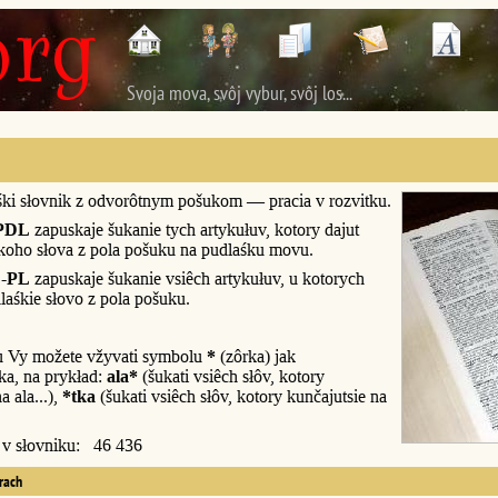
Svoja mova, svôj vybur, svôj los...
śki słovnik z odvorôtnym pošukom — pracia v rozvitku.
PDL
zapuskaje šukanie tych artykułuv, kotory dajut
śkoho słova z pola pošuku na pudlaśku movu.
-PL
zapuskaje šukanie vsiêch artykułuv, u kotorych
laśkie słovo z pola pošuku.
u Vy možete vžyvati symbolu
*
(zôrka) jak
a, na prykład:
ala*
(šukati vsiêch słôv, kotory
a ala...),
*tka
(šukati vsiêch słôv, kotory kunčajutsie na
y v słovniku: 46 436
erach