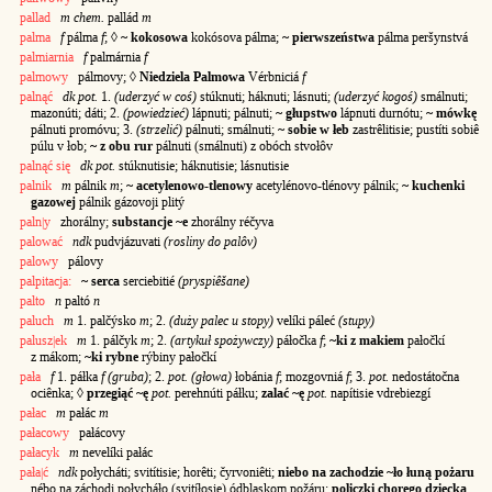
pallad
m chem.
pallád
m
palma
f
pálma
f
; ◊
~ kokosowa
kokósova pálma;
~ pierwszeństwa
pálma peršynstvá
palmiarnia
f
palmárnia
f
palmowy
pálmovy; ◊
Niedziela Palmowa
Vérbniciá
f
palnąć
dk pot.
1.
(uderzyć w coś)
stúknuti; háknuti; lásnuti;
(uderzyć kogoś)
smálnuti;
mazonúti; dáti; 2.
(powiedzieć)
lápnuti; pálnuti;
~ głupstwo
lápnuti durnótu;
~ mówkę
pálnuti promóvu; 3.
(strzelić)
pálnuti; smálnuti;
~ sobie w łeb
zastrêlitisie; pustíti sobiê
púlu v łob;
~ z obu rur
pálnuti (smálnuti) z obóch stvołôv
palnąć się
dk pot.
stúknutisie; háknutisie; lásnutisie
palnik
m
pálnik
m
;
~ acetylenowo-tlenowy
acetylénovo-tlénovy pálnik;
~ kuchenki
gazowej
pálnik gázovoji plitý
paln|y
zhorálny;
substancje ~e
zhorálny réčyva
palować
ndk
pudvjázuvati
(rosliny do palôv)
palowy
pálovy
palpitacja:
~ serca
serciebitié
(pryspiêšane)
palto
n
paltó
n
paluch
m
1. palčýsko
m
; 2.
(duży palec u stopy)
velíki páleć
(stupy)
palusz|ek
m
1. pálčyk
m
; 2.
(artykuł spożywczy)
páłočka
f
;
~ki z makiem
pałočkí
z mákom;
~ki rybne
rýbiny pałočkí
pała
f
1. páłka
f (gruba)
; 2.
pot. (głowa)
łobánia
f
; mozgovniá
f
; 3.
pot.
nedostátočna
ociênka; ◊
przegiąć ~ę
pot.
perehnúti páłku;
zalać ~ę
pot.
napítisie vdrebiezgí
pałac
m
pałác
m
pałacowy
pałácovy
pałacyk
m
nevelíki pałác
pała|ć
ndk
połycháti; svitítisie; horêti; čyrvoniêti;
niebo na zachodzie ~ło łuną pożaru
nébo na záchodi połycháło (svitíłosie) ódblaskom požáru;
policzki chorego dziecka