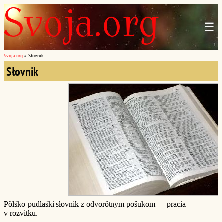
☰
Svoja.org
»
Słovnik
Słovnik
Pôlśko-pudlaśki słovnik z odvorôtnym pošukom — pracia
v rozvitku.