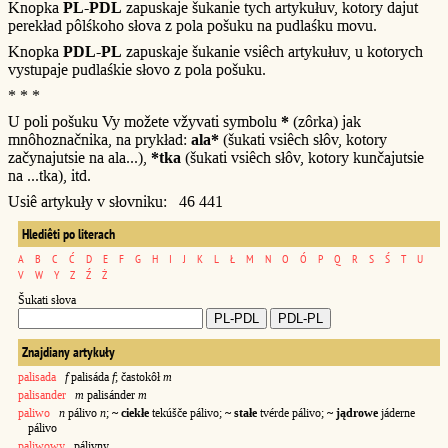
Knopka
PL-PDL
zapuskaje šukanie tych artykułuv, kotory dajut
perekład pôlśkoho słova z pola pošuku na pudlaśku movu.
Knopka
PDL-PL
zapuskaje šukanie vsiêch artykułuv, u kotorych
vystupaje pudlaśkie słovo z pola pošuku.
* * *
U poli pošuku Vy možete vžyvati symbolu
*
(zôrka) jak
mnôhoznačnika, na prykład:
ala*
(šukati vsiêch słôv, kotory
začynajutsie na ala...),
*tka
(šukati vsiêch słôv, kotory kunčajutsie
na ...tka), itd.
Usiê artykuły v słovniku: 46 441
Hlediêti po literach
A
B
C
Ć
D
E
F
G
H
I
J
K
L
Ł
M
N
O
Ó
P
Q
R
S
Ś
T
U
V
W
Y
Z
Ź
Ż
Šukati słova
Znajdiany artykuły
palisada
f
palisáda
f
; častokôł
m
palisander
m
palisánder
m
paliwo
n
pálivo
n
;
~ ciekłe
tekúšče pálivo;
~ stałe
tvérde pálivo;
~ jądrowe
jáderne
pálivo
paliwowy
pálivny