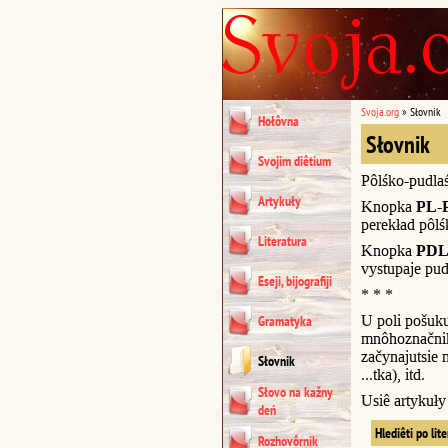
Svoja.org
»
Słovnik
Hołôvna
Słovnik
Svojim diêtium
Pôlśko-pudla
Artykuły
Knopka
PL-
perekład pôl
Literatura
Knopka
PDL
vystupaje pud
Eseji, bijografiji
* * *
U poli pošuk
Gramatyka
mnôhoznačnik
začynajutsie n
Słovnik
...tka), itd.
Słovo na kažny
Usiê artykuł
deń
Hlediêti po lit
Rozhovôrnik