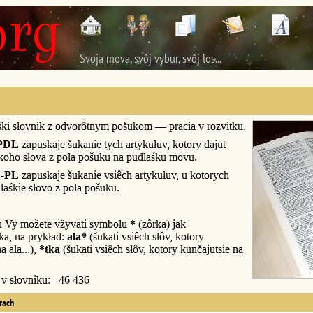
Svoja mova, svôj vybur, svôj los...
śki słovnik z odvorôtnym pošukom — pracia v rozvitku.
PDL
zapuskaje šukanie tych artykułuv, kotory dajut
śkoho słova z pola pošuku na pudlaśku movu.
-PL
zapuskaje šukanie vsiêch artykułuv, u kotorych
laśkie słovo z pola pošuku.
u Vy možete vžyvati symbolu
*
(zôrka) jak
a, na prykład:
ala*
(šukati vsiêch słôv, kotory
a ala...),
*tka
(šukati vsiêch słôv, kotory kunčajutsie na
y v słovniku: 46 436
erach