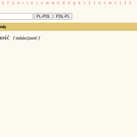
E
F
G
H
I
J
K
L
Ł
M
N
O
Ó
P
Q
R
S
Ś
T
U
V
W
Y
Z
Ź
Ż
kuły
ność
f
indukcíjnosť
f