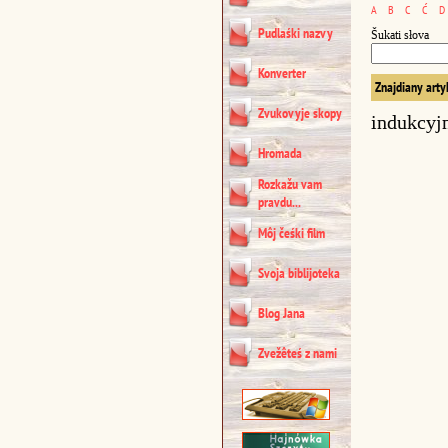
A
B
C
Ć
D
Pudlaśki nazvy
Šukati słova
Konverter
Znajdiany arty
Zvukovyje skopy
indukcyj
Hromada
Rozkažu vam
pravdu...
Môj čeśki film
Svoja biblijoteka
Blog Jana
Zvežêteś z nami