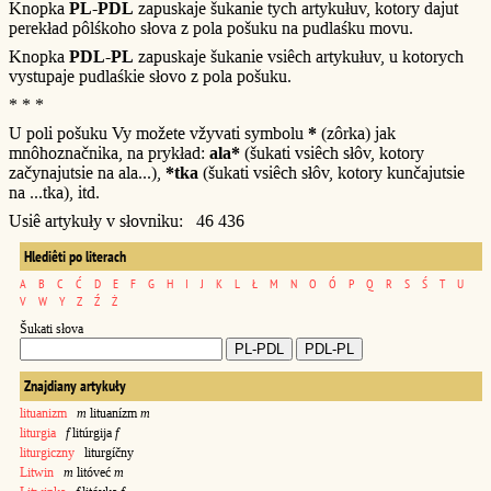
Knopka
PL-PDL
zapuskaje šukanie tych artykułuv, kotory dajut
perekład pôlśkoho słova z pola pošuku na pudlaśku movu.
Knopka
PDL-PL
zapuskaje šukanie vsiêch artykułuv, u kotorych
vystupaje pudlaśkie słovo z pola pošuku.
* * *
U poli pošuku Vy možete vžyvati symbolu
*
(zôrka) jak
mnôhoznačnika, na prykład:
ala*
(šukati vsiêch słôv, kotory
začynajutsie na ala...),
*tka
(šukati vsiêch słôv, kotory kunčajutsie
na ...tka), itd.
Usiê artykuły v słovniku: 46 436
Hlediêti po literach
A
B
C
Ć
D
E
F
G
H
I
J
K
L
Ł
M
N
O
Ó
P
Q
R
S
Ś
T
U
V
W
Y
Z
Ź
Ż
Šukati słova
Znajdiany artykuły
lituanizm
m
lituanízm
m
liturgia
f
litúrgija
f
liturgiczny
liturgíčny
Litwin
m
litóveć
m