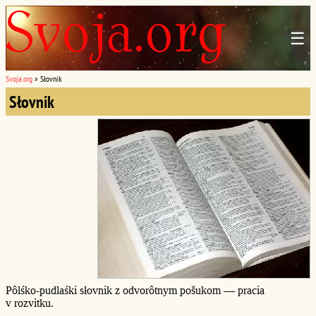
☰
Svoja.org
»
Słovnik
Słovnik
Pôlśko-pudlaśki słovnik z odvorôtnym pošukom — pracia
v rozvitku.