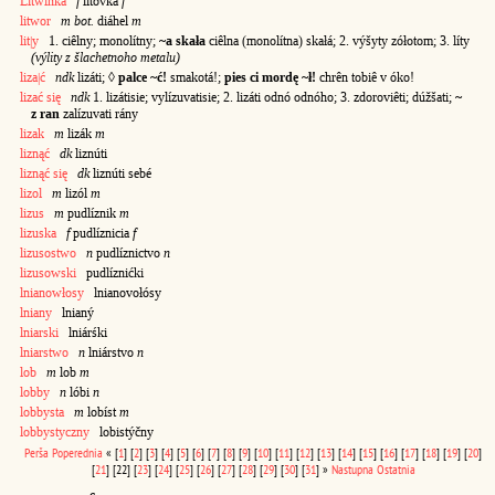
Litwinka
f
litóvka
f
litwor
m bot.
diáhel
m
lit|y
1. ciêlny; monolítny;
~a skała
ciêlna (monolítna) skałá; 2. výšyty zółotom; 3. líty
(výlity z šlachetnoho metalu)
liza|ć
ndk
lizáti; ◊
palce ~ć!
smakotá!;
pies ci mordę ~ł!
chrên tobiê v óko!
lizać się
ndk
1. lizátisie; vylízuvatisie; 2. lizáti odnó odnóho; 3. zdoroviêti; dúžšati;
~
z ran
zalízuvati rány
lizak
m
lizák
m
liznąć
dk
liznúti
liznąć się
dk
liznúti sebé
lizol
m
lizól
m
lizus
m
pudlíznik
m
lizuska
f
pudlíznicia
f
lizusostwo
n
pudlíznictvo
n
lizusowski
pudlíznićki
lnianowłosy
lnianovołósy
lniany
lnianý
lniarski
lniárśki
lniarstwo
n
lniárstvo
n
lob
m
lob
m
lobby
n
lóbi
n
lobbysta
m
lobíst
m
lobbystyczny
lobistýčny
Perša
Poperednia
«
[
1
]
[
2
]
[
3
]
[
4
]
[
5
]
[
6
]
[
7
]
[
8
]
[
9
]
[
10
]
[
11
]
[
12
]
[
13
]
[
14
]
[
15
]
[
16
]
[
17
]
[
18
]
[
19
]
[
20
]
[
21
]
[22]
[
23
]
[
24
]
[
25
]
[
26
]
[
27
]
[
28
]
[
29
]
[
30
]
[
31
]
»
Nastupna
Ostatnia