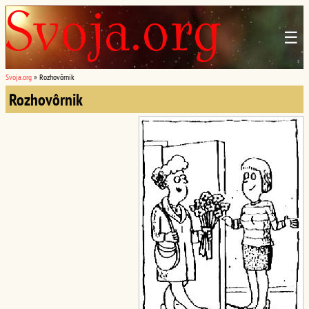
☰
Svoja.org
»
Rozhovôrnik
Rozhovôrnik