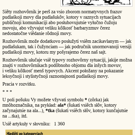
Siêty rozhovôrnik je perš za vsio zborom normatyvnych frazuv
pudlaśkoji movy dla pudlašukôv, kotory v raznych sytuacijach
publičnoji komunikaciji abo posłuhovujutsie vyłučno čužoju
movoju, abo vžyvajut veliku kôlkosť barbaryzmuv čerez
nedostatočne viêdanie rôdnoji movy.
Rozhovôrnik može dodatkovo posłužyti vsiêm zacikavlanym — jak
pudlašukam, tak i čužynciam — jak područnik unormovanoji versiji
pudlaśkoji movy, kotoru my pošyrajemo čerez naš sajt.
Rozhovôrnik ułučaje vsiê typovy rozhovôrny sytuaciji, jakije možna
znajti v rozhovôrnikach podôbnoho objomu dla inšych movuv,
i veliku kôlkosť menš typovych. Akcent połožany na pokazanie
leksyčnoji i stylistyčnoji raznostajnosti pudlaśkoji movy.
Pracia v rozvitku.
* * *
U poli pošuku Vy možete vžyvati symbolu
*
(zôrka) jak
mnôhoznačnika, na prykład:
ala*
(šukati vsiêch słôv, kotory
začynajutsie na ala...),
*tka
(šukati vsiêch słôv, kotory kunčajutsie
na ...tka), itd.
Usiê artykuły v słovniku: 1 360
Hlediêti po kategoryjach