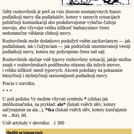
Siêty rozhovôrnik je perš za vsio zborom normatyvnych frazuv
pudlaśkoji movy dla pudlašukôv, kotory v raznych sytuacijach
publičnoji komunikaciji abo posłuhovujutsie vyłučno čužoju
movoju, abo vžyvajut veliku kôlkosť barbaryzmuv čerez
nedostatočne viêdanie rôdnoji movy.
Rozhovôrnik može dodatkovo posłužyti vsiêm zacikavlanym — jak
pudlašukam, tak i čužynciam — jak područnik unormovanoji versiji
pudlaśkoji movy, kotoru my pošyrajemo čerez naš sajt.
Rozhovôrnik ułučaje vsiê typovy rozhovôrny sytuaciji, jakije možna
znajti v rozhovôrnikach podôbnoho objomu dla inšych movuv,
i veliku kôlkosť menš typovych. Akcent połožany na pokazanie
leksyčnoji i stylistyčnoji raznostajnosti pudlaśkoji movy.
Pracia v rozvitku.
* * *
U poli pošuku Vy možete vžyvati symbolu
*
(zôrka) jak
mnôhoznačnika, na prykład:
ala*
(šukati vsiêch słôv, kotory
začynajutsie na ala...),
*tka
(šukati vsiêch słôv, kotory kunčajutsie
na ...tka), itd.
Usiê artykuły v słovniku: 1 360
Hlediêti po kategoryjach