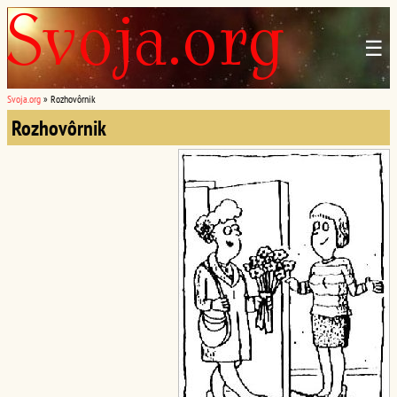
☰
Svoja.org
»
Rozhovôrnik
Rozhovôrnik