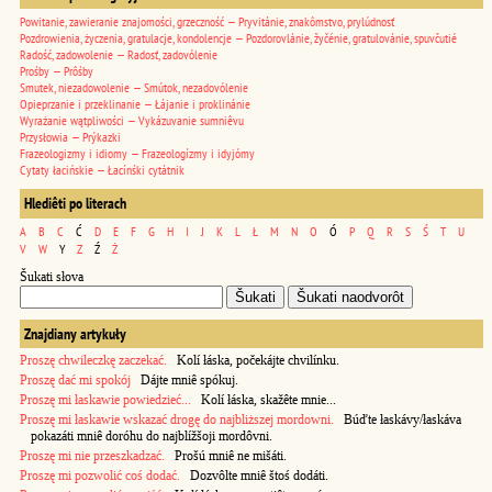
Powitanie, zawieranie znajomości, grzeczność — Pryvitánie, znakômstvo, prylúdnosť
Pozdrowienia, życzenia, gratulacje, kondolencje — Pozdorovlánie, žyčénie, gratulovánie, spuvčutié
Radość, zadowolenie — Radosť, zadovólenie
Prośby — Prôśby
Smutek, niezadowolenie — Smútok, nezadovólenie
Opieprzanie i przeklinanie — Łájanie i proklinánie
Wyrażanie wątpliwości — Vykázuvanie sumniêvu
Przysłowia — Prýkazki
Frazeologizmy i idiomy — Frazeologízmy i idyjómy
Cytaty łacińskie — Łacínśki cytátnik
Hlediêti po literach
A
B
C
Ć
D
E
F
G
H
I
J
K
L
Ł
M
N
O
Ó
P
Q
R
S
Ś
T
U
V
W
Y
Z
Ź
Ż
Šukati słova
Znajdiany artykuły
Proszę chwileczkę zaczekać.
Kolí łáska, počekájte chvilínku.
Proszę dać mi spokój
Dájte mniê spókuj.
Proszę mi łaskawie powiedzieć...
Kolí łáska, skažête mnie...
Proszę mi łaskawie wskazać drogę do najbliższej mordowni.
Búďte łaskávy/łaskáva
pokazáti mniê doróhu do najblížšoji mordôvni.
Proszę mi nie przeszkadzać.
Prošú mniê ne mišáti.
Proszę mi pozwolić coś dodać.
Dozvôlte mniê štoś dodáti.