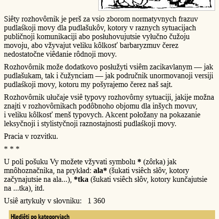
Siêty rozhovôrnik je perš za vsio zborom normatyvnych frazuv
pudlaśkoji movy dla pudlašukôv, kotory v raznych sytuacijach
publičnoji komunikaciji abo posłuhovujutsie vyłučno čužoju
movoju, abo vžyvajut veliku kôlkosť barbaryzmuv čerez
nedostatočne viêdanie rôdnoji movy.
Rozhovôrnik može dodatkovo posłužyti vsiêm zacikavlanym — jak
pudlašukam, tak i čužynciam — jak područnik unormovanoji versiji
pudlaśkoji movy, kotoru my pošyrajemo čerez naš sajt.
Rozhovôrnik ułučaje vsiê typovy rozhovôrny sytuaciji, jakije možna
znajti v rozhovôrnikach podôbnoho objomu dla inšych movuv,
i veliku kôlkosť menš typovych. Akcent połožany na pokazanie
leksyčnoji i stylistyčnoji raznostajnosti pudlaśkoji movy.
Pracia v rozvitku.
* * *
U poli pošuku Vy možete vžyvati symbolu
*
(zôrka) jak
mnôhoznačnika, na prykład:
ala*
(šukati vsiêch słôv, kotory
začynajutsie na ala...),
*tka
(šukati vsiêch słôv, kotory kunčajutsie
na ...tka), itd.
Usiê artykuły v słovniku: 1 360
Hlediêti po kategoryjach