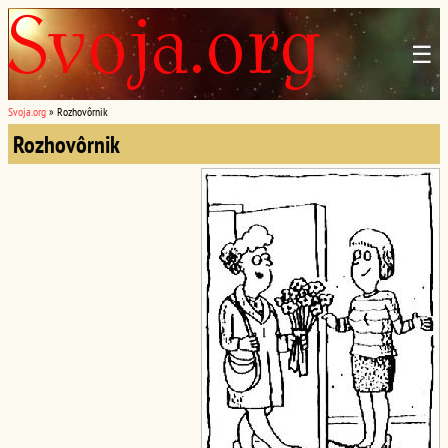
☰
Svoja.org
»
Rozhovôrnik
Rozhovôrnik