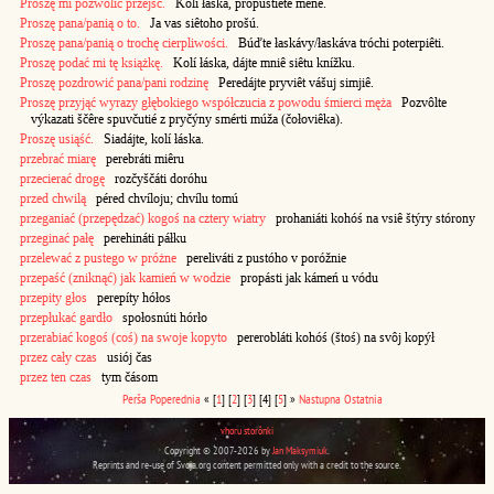
Proszę mi pozwolić przejść.
Kolí łáska, propustiête mené.
Proszę pana/panią o to.
Ja vas siêtoho prošú.
Proszę pana/panią o trochę cierpliwości.
Búďte łaskávy/łaskáva tróchi poterpiêti.
Proszę podać mi tę książkę.
Kolí łáska, dájte mniê siêtu knížku.
Proszę pozdrowić pana/pani rodzinę
Peredájte pryviêt vášuj simjiê.
Proszę przyjąć wyrazy głębokiego współczucia z powodu śmierci męża
Pozvôlte
výkazati ščêre spuvčutié z pryčýny smérti múža (čołoviêka).
Proszę usiąść.
Siadájte, kolí łáska.
przebrać miarę
perebráti miêru
przecierać drogę
rozčyščáti doróhu
przed chwilą
péred chvíloju; chvílu tomú
przeganiać (przepędzać) kogoś na cztery wiatry
prohaniáti kohóś na vsiê štýry stórony
przeginać pałę
perehináti páłku
przelewać z pustego w próżne
pereliváti z pustóho v poróžnie
przepaść (zniknąć) jak kamień w wodzie
propásti jak kámeń u vódu
przepity głos
perepíty hółos
przepłukać gardło
społosnúti hórło
przerabiać kogoś (coś) na swoje kopyto
pererobláti kohóś (štoś) na svôj kopýł
przez cały czas
usiój čas
przez ten czas
tym čásom
Perša
Poperednia
«
[
1
]
[
2
]
[
3
]
[4]
[
5
]
»
Nastupna
Ostatnia
vhoru storônki
Copyright © 2007-2026 by
Jan Maksymiuk
.
Reprints and re-use of Svoja.org content permitted only with a credit to the source.