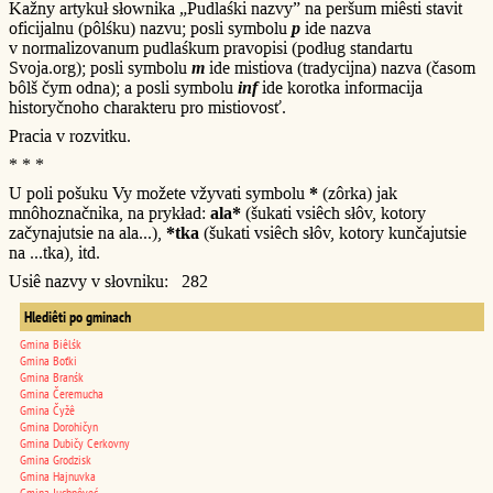
Kažny artykuł słownika „Pudlaśki nazvy” na peršum miêsti stavit
oficijalnu (pôlśku) nazvu; posli symbolu
p
ide nazva
v normalizovanum pudlaśkum pravopisi (podług standartu
Svoja.org); posli symbolu
m
ide mistiova (tradycijna) nazva (časom
bôlš čym odna); a posli symbolu
inf
ide korotka informacija
historyčnoho charakteru pro mistiovosť.
Pracia v rozvitku.
* * *
U poli pošuku Vy možete vžyvati symbolu
*
(zôrka) jak
mnôhoznačnika, na prykład:
ala*
(šukati vsiêch słôv, kotory
začynajutsie na ala...),
*tka
(šukati vsiêch słôv, kotory kunčajutsie
na ...tka), itd.
Usiê nazvy v słovniku: 282
Hlediêti po gminach
Gmina Biêlśk
Gmina Boťki
Gmina Branśk
Gmina Čeremucha
Gmina Čyžê
Gmina Dorohičyn
Gmina Dubičy Cerkovny
Gmina Grodzisk
Gmina Hajnuvka
Gmina Juchnôveć