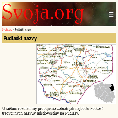
☰
Svoja.org
»
Pudlaśki nazvy
Pudlaśki nazvy
U siêtum rozdiêli my probujemo zobrati jak najbôlšu kôlkosť
tradycijnych nazvuv mistiovostiuv na Pudlašy.